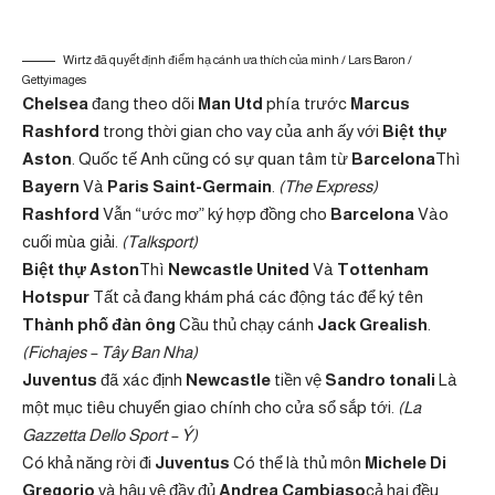
Wirtz đã quyết định điểm hạ cánh ưa thích của mình / Lars Baron /
Gettyimages
Chelsea
đang theo dõi
Man Utd
phía trước
Marcus
Rashford
trong thời gian cho vay của anh ấy với
Biệt thự
Aston
. Quốc tế Anh cũng có sự quan tâm từ
Barcelona
Thì
Bayern
Và
Paris Saint-Germain
.
(The Express)
Rashford
Vẫn “ước mơ” ký hợp đồng cho
Barcelona
Vào
cuối mùa giải.
(Talksport)
Biệt thự Aston
Thì
Newcastle United
Và
Tottenham
Hotspur
Tất cả đang khám phá các động tác để ký tên
Thành phố đàn ông
Cầu thủ chạy cánh
Jack Grealish
.
(Fichajes – Tây Ban Nha)
Juventus
đã xác định
Newcastle
tiền vệ
Sandro tonali
Là
một mục tiêu chuyển giao chính cho cửa sổ sắp tới.
(La
Gazzetta Dello Sport – Ý)
Có khả năng rời đi
Juventus
Có thể là thủ môn
Michele Di
Gregorio
và hậu vệ đầy đủ
Andrea Cambiaso
cả hai đều