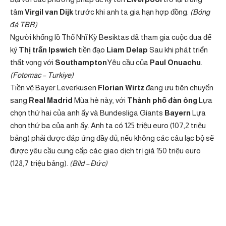
tâm
Virgil van Dijk
trước khi anh ta gia hạn hợp đồng.
(Bóng
đá TBR)
Người khổng lồ Thổ Nhĩ Kỳ Besiktas đã tham gia cuộc đua để
ký
Thị trấn Ipswich
tiền đạo
Liam Delap
Sau khi phát triển
thất vọng với
Southampton
Yêu cầu của
Paul Onuachu
.
(Fotomac – Turkiye)
Tiền vệ Bayer Leverkusen
Florian Wirtz
đang ưu tiên chuyển
sang
Real Madrid
Mùa hè này, với
Thành phố đàn ông
Lựa
chọn thứ hai của anh ấy và Bundesliga Giants
Bayern
Lựa
chọn thứ ba của anh ấy. Anh ta có 125 triệu euro (107,2 triệu
bảng) phải được đáp ứng đầy đủ, nếu không các câu lạc bộ sẽ
được yêu cầu cung cấp các giao dịch trị giá 150 triệu euro
(128,7 triệu bảng).
(Bild – Đức)