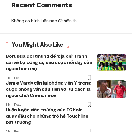
Recent Comments
Không có bình luận nào để hiển thị.
You Might Also Like
Borussia Dortmund để ‘địa chỉ’ tranh
cãi về bộ công cụ sau cuộc nổi dậy của
người hâm mộ
4 Min Read
Jamie Vardy cắn lại phóng viên Ý trong
cuộc phỏng vấn đầu tiên với tư cách là
người chơi Cremonese
3 Min Read
Huấn luyện viên trưởng của FC Koln
quay đầu cho những trò hề Touchline
bất thường
3 Min Read