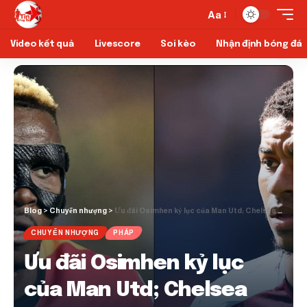
Aa
Video kết quả
Livescore
Soi kèo
Nhận định bóng đá
Blog
>
Chuyển nhượng
>
Ưu đãi Osimhen kỷ lục của Man Utd; Chelsea tham gia Rashford Race
CHUYỂN NHƯỢNG
PHÁP
Ưu đãi Osimhen kỷ lục
của Man Utd; Chelsea