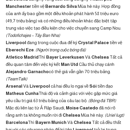
Manchester
tiền vệ
Bernardo Silva
Mùa hè này. Hợp đồng
của anh ấy bao gồm một điều khoản phát hành 58 triệu euro
(49,7 triệu bảng) và có những điều khoản khác đặc biệt tập
trung vào việc tạo điều kiện cho việc chuyển sang Camp Nou.
(Todofichajes – Tây Ban Nha)
Liverpool
đang trong cuộc đua để ký
Crystal Palace
tiền vệ
Eberechi Eze
.
(Người trong cuộc bóng đá)
Atletico Madrid
Thì
Bayer Leverkusen
Và
Chelsea
Tất cả
đều quan tâm đến việc ký kết
Man Utd
Cầu thủ chạy cánh
Alejandro Garnacho
có thẻ giá vẫn gần 70 triệu bảng.
(TeamTalk)
Arsenal
Và
Liverpool
cả hai đều lo ngại về
Sói
tiền đạo
Matheus Cunha
Thái độ và cảnh giác với việc gặp mức giá
yêu cầu trị giá 63 triệu bảng của câu lạc bộ.
(Bóng đá TBR)
Mặc dù liên lạc từ Ả Rập Saudi,
Moise Caatedo
đã nói rõ
rằng anh ta không muốn rời đi
Chelsea
Mùa hè này.
(Uriel Iugt)
Barcelona
Thì
Bayern Munich
Và
Chelsea
Tất cả đều thất
bại với các phương pháp để ký tên
Liverpool
trở lại trung