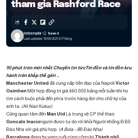
tham gia Rashford Race
tinbongda
Last updated: 18/04/2025 6:17 Sáng
90 phút tròn mới nhất
Chuyển tin tức
Tin đồn và tin đồn lưu
hành trên khắp thế giới …
Manchester United
đã cung cấp tiền đạo của Napoli
Victor
Osimhen
Một hợp đồng trị giá 660.000 bảng mỗi tuần khi họ
tìm cách buộc phải đến phía trước hàng đợi cho chữ ký của
anh ta.
(Ali Naci Kukuc)
Cũng quan tâm đến
Man Utd
Là trung vệ CP thể thao
Goncalo Inacio
người được tự do rời khỏi Người khổng lồ Bồ
Đào Nha với giá phù hợp.
(A Bola – Bồ Đào Nha)
Barcelona
đang hy vọng cuối cùng cũng ký
Thành phố