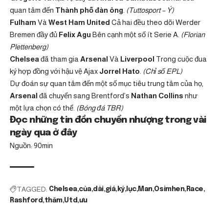
quan tâm đến
Thành phố đàn ông
.
(Tuttosport – Ý)
Fulham
Và
West Ham United
Cả hai đều theo dõi Werder
Bremen đầy đủ
Felix Agu
Bên cạnh một số ít Serie A.
(Florian
Plettenberg)
Chelsea
đã tham gia
Arsenal
Và
Liverpool
Trong cuộc đua
ký hợp đồng với hậu vệ Ajax
Jorrel Hato
.
(Chỉ số EPL)
Dự đoán sự quan tâm đến một số mục tiêu trung tâm của họ,
Arsenal
đã chuyển sang Brentford’s
Nathan Collins
như
một lựa chọn có thể.
(Bóng đá TBR)
Đọc những tin đồn chuyển nhượng trong vài
ngày qua ở đây
Nguồn: 90min
TAGGED:
Chelsea
của
dài
giá
ký
lục
Man
Osimhen
Race
Rashford
thăm
Utd
ưu