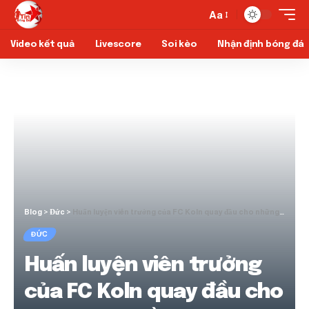
Aa
Video kết quả
Livescore
Soi kèo
Nhận định bóng đá
Blog
>
Đức
>
Huấn luyện viên trưởng của FC Koln quay đầu cho những trò hề Touchline bất thường
ĐỨC
Huấn luyện viên trưởng
của FC Koln quay đầu cho