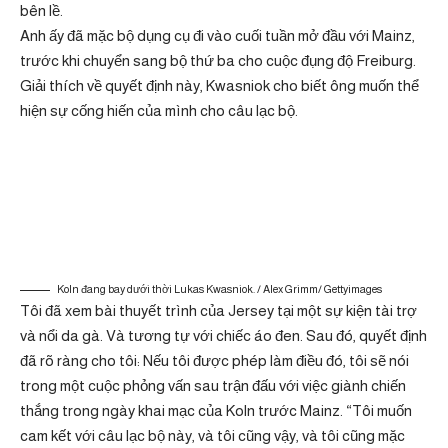
bên lề.
Anh ấy đã mặc bộ dụng cụ đi vào cuối tuần mở đầu với Mainz,
trước khi chuyển sang bộ thứ ba cho cuộc đụng độ Freiburg.
Giải thích về quyết định này, Kwasniok cho biết ông muốn thể
hiện sự cống hiến của mình cho câu lạc bộ.
Koln đang bay dưới thời Lukas Kwasniok. / Alex Grimm/ Gettyimages
Tôi đã xem bài thuyết trình của Jersey tại một sự kiện tài trợ
và nổi da gà. Và tương tự với chiếc áo đen. Sau đó, quyết định
đã rõ ràng cho tôi: Nếu tôi được phép làm điều đó, tôi sẽ nói
trong một cuộc phỏng vấn sau trận đấu với việc giành chiến
thắng trong ngày khai mạc của Koln trước Mainz. “Tôi muốn
cam kết với câu lạc bộ này, và tôi cũng vậy, và tôi cũng mặc