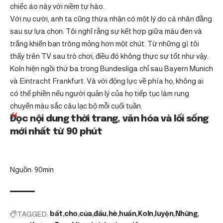
chiếc áo này với niềm tự hào.
Với nụ cười, anh ta cũng thừa nhận có một lý do cá nhân đằng
sau sự lựa chọn: Tôi nghĩ rằng sự kết hợp giữa màu đen và
trắng khiến bạn trông mỏng hơn một chút. Từ những gì tôi
thấy trên TV sau trò chơi, điều đó không thực sự tốt như vậy.
Koln hiện ngồi thứ ba trong Bundesliga chỉ sau Bayern Munich
và Eintracht Frankfurt. Và với động lực về phía họ, không ai
có thể phiền nếu người quản lý của họ tiếp tục làm rung
chuyển màu sắc câu lạc bộ mỗi cuối tuần.
Đọc nội dung thời trang, văn hóa và lối sống
mới nhất từ ​​90 phút
Nguồn: 90min
TAGGED:
bất
cho
của
đấu
hè
huấn
Koln
luyện
Những