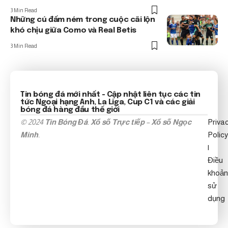
3 Min Read
Những cú đấm ném trong cuộc cãi lộn
khó chịu giữa Como và Real Betis
3 Min Read
Tin bóng đá mới nhất
- Cập nhật liên tục các tin
tức
Ngoại hạng Anh
, La Liga, Cup C1 và các giải
bóng đá hàng đầu thế giới
© 2024
Tin Bóng Đá
.
Xổ số Trực tiếp
–
Xổ số Ngọc
Priva
Minh
.
Policy
|
Điều
khoản
sử
dụng