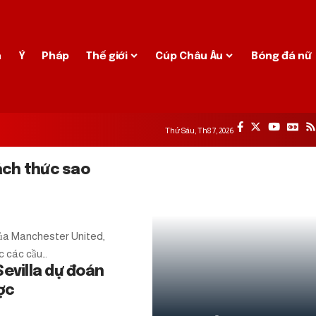
a
Ý
Pháp
Thế giới
Cúp Châu Âu
Bóng đá nữ
Thứ Sáu, Th8 7, 2026
ch thức sao
của Manchester United,
c các cầu…
Sevilla dự đoán
ợc