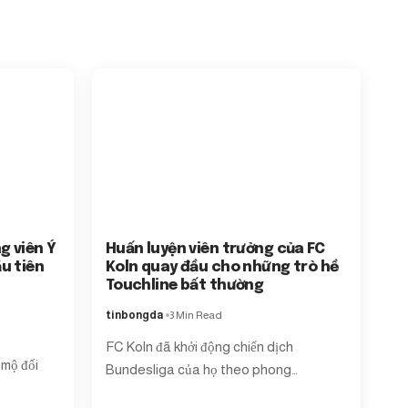
g viên Ý
Huấn luyện viên trưởng của FC
u tiên
Koln quay đầu cho những trò hề
Touchline bất thường
tinbongda
3 Min Read
FC Koln đã khởi động chiến dịch
 mộ đối
Bundesliga của họ theo phong…