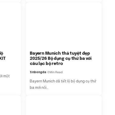
lộ
Bayern Munich thả tuyệt đẹp
KIT
2025/26 Bộ dụng cụ thứ ba với
câu lạc bộ retro
tinbongda
3 Min Read
ới một
Bayern Munich đã tiết lộ bộ dụng cụ thứ
ba mới nổi…