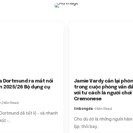
a Dortmund ra mắt nổi
Jamie Vardy cắn lại phón
n 2025/26 Bộ dụng cụ
trong cuộc phỏng vấn đầ
với tư cách là người chơi
Cremonese
2 Min Read
tinbongda
3 Min Read
Dortmund đã tiết lộ - và nhanh
Cho dù đó là những người hâm
mắt -…
lập, thổi bay…