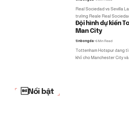
Real Sociedad vs Sevilla La
trường Reale Real Sociedad
Đội hình dự kiến ​
Man City
tinbongda
6 Min Read
Tottenham Hotspur đang tì
khổ cho Manchester City và
Nổi bật