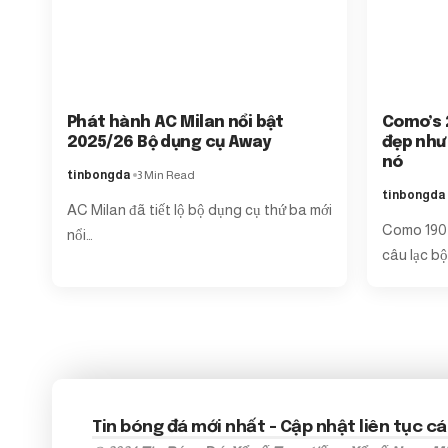
Phát hành AC Milan nổi bật
Como’s 
2025/26 Bộ dụng cụ Away
đẹp như
nó
tinbongda
3 Min Read
tinbongda
AC Milan đã tiết lộ bộ dụng cụ thứ ba mới
Como 1907
nổi…
câu lạc b
Tin bóng đá mới nhất
- Cập nhật liên tục cá