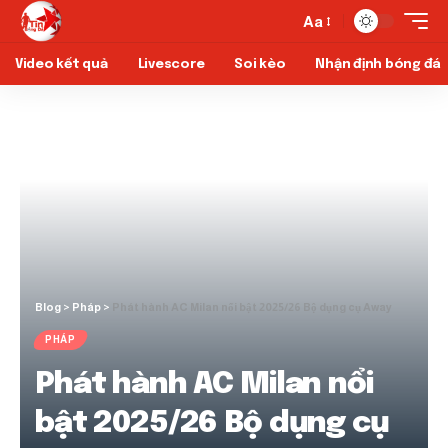
Aa
Video kết quả
Livescore
Soi kèo
Nhận định bóng đá
Blog
>
Pháp
>
Phát hành AC Milan nổi bật 2025/26 Bộ dụng cụ Away
PHÁP
Phát hành AC Milan nổi
bật 2025/26 Bộ dụng cụ