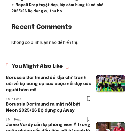
Napoli Drop tuyệt đẹp, lấy cảm hứng từ cà phê
2025/26 Bộ dụng cụ thứ ba
Recent Comments
Không có bình luận nào để hiển thị.
You Might Also Like
Borussia Dortmund để ‘địa chỉ’ tranh
cãi về bộ công cụ sau cuộc nổi dậy của
người hâm mộ
4 Min Read
Borussia Dortmund ra mắt nổi bật
Neon 2025/26 Bộ dụng cụ Away
2 Min Read
Jamie Vardy cắn lại phóng viên Ý trong