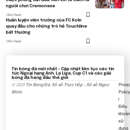
cuộc phỏng vấn đầu tiên với tư cách là
người chơi Cremonese
3 Min Read
Huấn luyện viên trưởng của FC Koln
quay đầu cho những trò hề Touchline
bất thường
3 Min Read
Tin bóng đá mới nhất
- Cập nhật liên tục các tin
tức
Ngoại hạng Anh
, La Liga, Cup C1 và các giải
bóng đá hàng đầu thế giới
© 2024
Tin Bóng Đá
.
Xổ số Trực tiếp
–
Xổ số Ngọc
Priva
Minh
.
Policy
|
Điều
khoản
sử
dụng