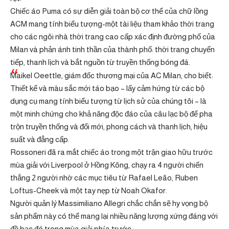
Chiếc áo Puma có sự diễn giải toàn bộ cơ thể của chữ lồng
ACM mang tính biểu tượng-một tài liệu tham khảo thời trang
cho các ngôi nhà thời trang cao cấp xác định đường phố của
Milan và phản ánh tinh thần của thành phố: thời trang chuyển
tiếp, thanh lịch và bắt nguồn từ truyền thống bóng đá.
Maikel Oeettle, giám đốc thương mại của AC Milan, cho biết:
Thiết kế và màu sắc mới táo bạo – lấy cảm hứng từ các bộ
dụng cụ mang tính biểu tượng từ lịch sử của chúng tôi – là
một minh chứng cho khả năng độc đáo của câu lạc bộ để pha
trộn truyền thống và đổi mới, phong cách và thanh lịch, hiệu
suất và đẳng cấp.
Rossoneri đã ra mắt chiếc áo trong một trận giao hữu trước
mùa giải với Liverpool ở Hồng Kông, chạy ra 4 người chiến
thắng 2 người nhờ các mục tiêu từ Rafael Leão, Ruben
Loftus-Cheek và một tay nẹp từ Noah Okafor.
Người quản lý Massimiliano Allegri chắc chắn sẽ hy vọng bộ
sản phẩm này có thể mang lại nhiều năng lượng xứng đáng với
đồ bạc đó trong mùa giải phía trước.