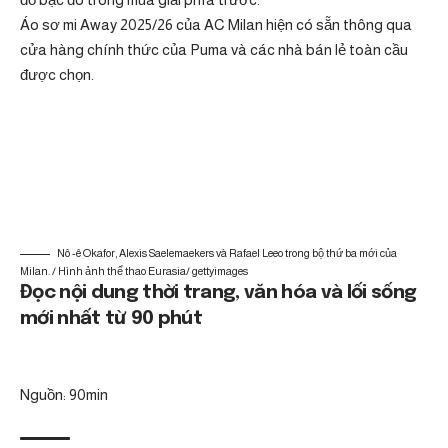
Áo sơ mi Away 2025/26 của AC Milan hiện có sẵn thông qua
cửa hàng chính thức của Puma và các nhà bán lẻ toàn cầu
được chọn.
Nô -ê Okafor, Alexis Saelemaekers và Rafael Leeo trong bộ thứ ba mới của
Milan. / Hình ảnh thể thao Eurasia/ gettyimages
Đọc nội dung thời trang, văn hóa và lối sống
mới nhất từ 90 phút
Nguồn: 90min