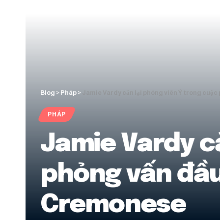
Blog
>
Pháp
>
Jamie Vardy cắn lại phóng viên Ý trong cuộc 
PHÁP
Jamie Vardy cắ
phỏng vấn đầu 
Cremonese