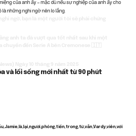
i miệng của anh ấy – mặc dù nếu sự nghiệp của anh ấy cho
ó là những nghi ngờ nên lo lắng.
ghi ngờ, bạn là một người tôi sẽ phải chứng
rằng anh ta đã vượt qua tốt nhất sau khi một
ta chuyển đến Serie A bên Cremonese 🇮🇹
sNews)
Ngày 10 tháng 9 năm 2025
 và lối sống mới nhất từ ​​90 phút
ấu
Jamie
là
lại
người
phóng
tiền
trong
từ
vẫn
Vardy
viên
với