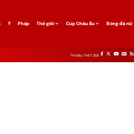
a
Ý
Pháp
Thế giới
Cúp Châu Âu
Bóng đá nữ
Thứ Sáu, Th8 7, 2026