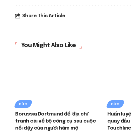
Share This Article
You Might Also Like
ĐỨC
ĐỨC
Borussia Dortmund để ‘địa chỉ’
Huấn luyệ
tranh cãi về bộ công cụ sau cuộc
quay đầu 
nổi dậy của người hâm mộ
Touchline