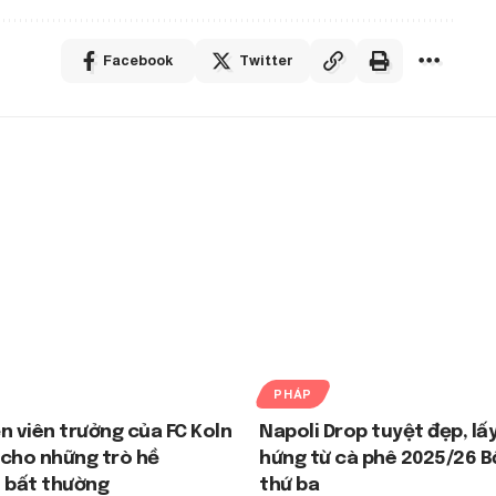
Facebook
Twitter
PHÁP
n viên trưởng của FC Koln
Napoli Drop tuyệt đẹp, lấ
cho những trò hề
hứng từ cà phê 2025/26 B
 bất thường
thứ ba