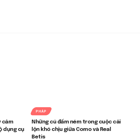
PHÁP
y cảm
Những cú đấm ném trong cuộc cãi
ộ dụng cụ
lộn khó chịu giữa Como và Real
Betis