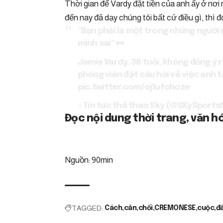
Thời gian để Vardy đặt tiền của anh ấy ở nơ
đến nay đã dạy chúng tôi bất cứ điều gì, thì đ
“Bạn phải là một trong những người n
minh sai” 👀
Jamie Vardy, 38 tuổi, không đồng ý 
phóng viên đặt câu hỏi về việc anh 
pic.twitter.com/oj1ufchoze
– Tin tức thể thao Sky (@SKySport
Đọc nội dung thời trang, văn hóa
Nguồn: 90min
TAGGED:
Cách
cân
chối
CREMONESE
cuộc
đ