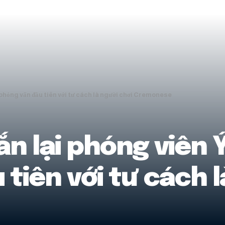
phỏng vấn đầu tiên với tư cách là người chơi Cremonese
n lại phóng viên 
tiên với tư cách l