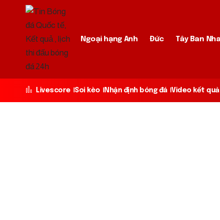
Ngoại hạng Anh
Đức
Tây Ban Nh
Livescore
Soi kèo
Nhận định bóng đá
Video kết quả