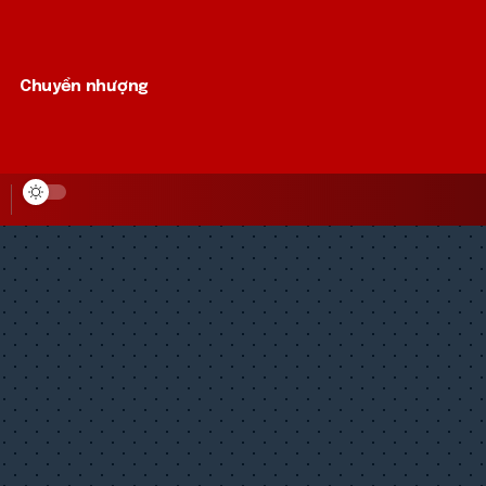
Chuyển nhượng