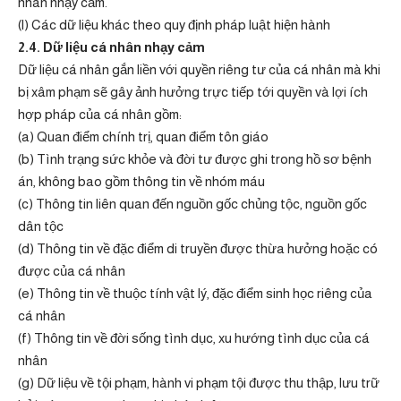
nhân nhạy cảm.
(l) Các dữ liệu khác theo quy định pháp luật hiện hành
2.4. Dữ liệu cá nhân nhạy cảm
Dữ liệu cá nhân gắn liền với quyền riêng tư của cá nhân mà khi
bị xâm phạm sẽ gây ảnh hưởng trực tiếp tới quyền và lợi ích
hợp pháp của cá nhân gồm:
(a) Quan điểm chính trị, quan điểm tôn giáo
(b) Tình trạng sức khỏe và đời tư được ghi trong hồ sơ bệnh
án, không bao gồm thông tin về nhóm máu
(c) Thông tin liên quan đến nguồn gốc chủng tộc, nguồn gốc
dân tộc
(d) Thông tin về đặc điểm di truyền được thừa hưởng hoặc có
được của cá nhân
(e) Thông tin về thuộc tính vật lý, đặc điểm sinh học riêng của
cá nhân
(f) Thông tin về đời sống tình dục, xu hướng tình dục của cá
nhân
(g) Dữ liệu về tội phạm, hành vi phạm tội được thu thập, lưu trữ