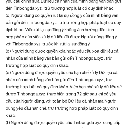
yêu cầu chỉnh sửa Dữ liệu cá nhân của mình bằng văn bản gửi
đến Tinbongda.xyz , trừ trường hợp luật có quy định khác.
(c) Người dùng có quyền rút lại sự đồng ý của mình bằng văn
bản gửi đến Tinbongda.xyz , trừ trường hợp pháp luật có quy
định khác. Việc rút lại sự đồng ý không ảnh hưởng đến tính
hợp pháp của việc xử lý dữ liệu đã được Người dùng đồng ý
với Tinbongda.xyz trước khi rút lại sự đồng ý.
(d) Người dùng được quyền xóa hoặc yêu cầu xóa dữ liệu cá
nhân của mình bằng văn bản gửi đến Tinbongda.xyz , trừ
trường hợp luật có quy định khác.
(e) Người dùng được quyền yêu cầu hạn chế xử lý Dữ liệu cá
nhân của mình bằng văn bản gửi đến Tinbongda.xyz , trừ
trường hợp luật có quy định khác. Việc hạn chế xử lý dữ liệu sẽ
được Tinbongda.xyz thực hiện trong 72 giờ sau khi có yêu
cầu của Người dùng, với toàn bộ Dữ liệu cá nhân mà Người
dùng yêu cầu hạn chế, trừ trường hợp pháp luật có quy định
khác.
(f) Người dùng được quyền yêu cầu Tinbongda.xyz cung cấp