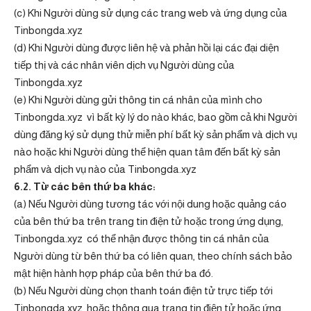
(c) Khi Người dùng sử dụng các trang web và ứng dụng của
Tinbongda.xyz
(d) Khi Người dùng được liên hệ và phản hồi lại các đại diện
tiếp thị và các nhân viên dịch vụ Người dùng của
Tinbongda.xyz
(e) Khi Người dùng gửi thông tin cá nhân của mình cho
Tinbongda.xyz vì bất kỳ lý do nào khác, bao gồm cả khi Người
dùng đăng ký sử dụng thử miễn phí bất kỳ sản phẩm và dịch vụ
nào hoặc khi Người dùng thể hiện quan tâm đến bất kỳ sản
phẩm và dịch vụ nào của Tinbongda.xyz
6.2. Từ các bên thứ ba khác:
(a) Nếu Người dùng tương tác với nội dung hoặc quảng cáo
của bên thứ ba trên trang tin điện tử hoặc trong ứng dụng,
Tinbongda.xyz có thể nhận được thông tin cá nhân của
Người dùng từ bên thứ ba có liên quan, theo chính sách bảo
mật hiện hành hợp pháp của bên thứ ba đó.
(b) Nếu Người dùng chọn thanh toán điện tử trực tiếp tới
Tinbongda.xyz hoặc thông qua trang tin điện tử hoặc ứng