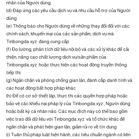
nhân của Người dùng;
(d) Đáp ứng các yêu cầu dịch vụ và nhu cầu hỗ trợ của Người
dùng
(e) Thông báo cho Người dùng về những thay đổi đối với các
chính sách, khuyến mại của các sản phẩm, dịch vụ mà
Tinbongda.xyz đang cung cấp
(f) Đo lường, phân tích dữ liệu nội bộ và các xử lý khác để cải
thiện, nâng cao chất lượng dịch vụ/sản phẩm của
Tinbongda.xyz hoặc thực hiện các hoạt động truyền thông
tiếp thị
(g) Ngặn chặn và phòng chống gian lận, đánh cắp danh tính và
các hoạt động bất hợp pháp khác
(h) Để có cơ sở thiết lập, thực thi các quyền hợp pháp hoặc
bảo vệ các khiếu nại pháp lý của Tinbongda.xyz , Người dùng
hoặc bất kỳ cá nhân nào. Các mục đích này có thể bao gồm
việc trao đổi dữ liệu với Tinbongda.xyz và tổ chức khác để
ngăn chặn và phát hiện gian lận, giảm rủi ro về tín dụng
(i) Tuân thủ pháp luật hiện hành, các tiêu chuẩn ngành có liên