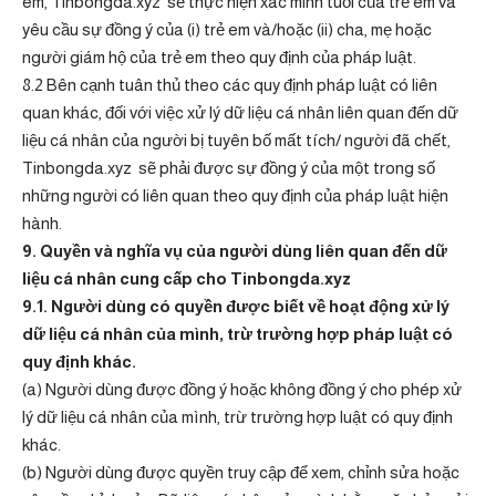
em, Tinbongda.xyz sẽ thực hiện xác minh tuổi của trẻ em và
yêu cầu sự đồng ý của (i) trẻ em và/hoặc (ii) cha, mẹ hoặc
người giám hộ của trẻ em theo quy định của pháp luật.
8.2 Bên cạnh tuân thủ theo các quy định pháp luật có liên
quan khác, đối với việc xử lý dữ liệu cá nhân liên quan đến dữ
liệu cá nhân của người bị tuyên bố mất tích/ người đã chết,
Tinbongda.xyz sẽ phải được sự đồng ý của một trong số
những người có liên quan theo quy định của pháp luật hiện
hành.
9. Quyền và nghĩa vụ của người dùng liên quan đến dữ
liệu cá nhân cung cấp cho Tinbongda.xyz
9.1. Người dùng có quyền được biết về hoạt động xử lý
dữ liệu cá nhân của mình, trừ trường hợp pháp luật có
quy định khác.
(a) Người dùng được đồng ý hoặc không đồng ý cho phép xử
lý dữ liệu cá nhân của mình, trừ trường hợp luật có quy định
khác.
(b) Người dùng được quyền truy cập để xem, chỉnh sửa hoặc