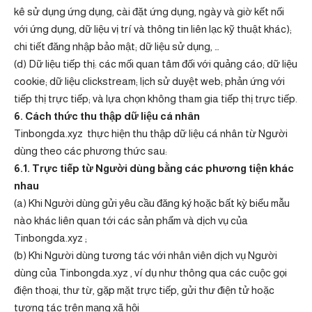
kê sử dụng ứng dụng, cài đặt ứng dụng, ngày và giờ kết nối
với ứng dụng, dữ liệu vị trí và thông tin liên lạc kỹ thuật khác);
chi tiết đăng nhập bảo mật; dữ liệu sử dụng, …
(d) Dữ liệu tiếp thị: các mối quan tâm đối với quảng cáo; dữ liệu
cookie; dữ liệu clickstream; lịch sử duyệt web; phản ứng với
tiếp thị trực tiếp; và lựa chọn không tham gia tiếp thị trực tiếp.
6. Cách thức thu thập dữ liệu cá nhân
Tinbongda.xyz thực hiện thu thập dữ liệu cá nhân từ Người
dùng theo các phương thức sau:
6.1. Trực tiếp từ Người dùng bằng các phương tiện khác
nhau
(a) Khi Người dùng gửi yêu cầu đăng ký hoặc bất kỳ biểu mẫu
nào khác liên quan tới các sản phẩm và dịch vụ của
Tinbongda.xyz ;
(b) Khi Người dùng tương tác với nhân viên dịch vụ Người
dùng của Tinbongda.xyz , ví dụ như thông qua các cuộc gọi
điện thoại, thư từ, gặp mặt trực tiếp, gửi thư điện tử hoặc
tương tác trên mạng xã hội