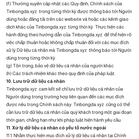
(f) Thường xuyên cập nhật các Quy định, Chính sách của
Tinbongda.xyz trong từng thời kỳ được thông báo tới Người
dùng hoặc đăng tải trên các website và hoặc các kênh giao
dịch khác của Tinbongda.xyz từng thời kỳ. Thực hiện các
hành động theo hướng dẫn của Tinbongda.xyz để thể hiện rõ
việc chấp thuận hoặc không chấp thuận đối với các mục đích
xử lý Dữ liệu cá nhân mà Tinbongda.xyz thông báo tới Người
dùng trong từng thời kỳ.
(g) Tôn trọng, bảo vệ dữ liệu cá nhân của người khác.
(h) Các trách nhiệm khác theo quy định của pháp luật.
10. Lưu trữ dữ liệu cá nhân
Tinbongda.xyz cam kết sẽ chỉ lưu trữ dữ liệu cá nhân của
Người dùng trong trường hợp liên quan đến các mục đích
được nêu trong Chính sách này. Tinbongda.xyz cũng có thể
cần lưu trữ dữ liệu cá nhân của quý khách trong một giai đoạn
thời gian, chẳng hạn như khi pháp luật hiện hành yêu cầu.
11. Xử lý dữ liệu cá nhân có yếu tố nước ngoài
11.1. Nhằm thực hiện mục đích xử lý dữ liệu cá nhân tại Chính