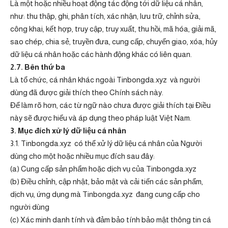
Là một hoặc nhiều hoạt động tác động tới dữ liệu cá nhân,
như: thu thập, ghi, phân tích, xác nhận, lưu trữ, chỉnh sửa,
công khai, kết hợp, truy cập, truy xuất, thu hồi, mã hóa, giải mã,
sao chép, chia sẻ, truyền đưa, cung cấp, chuyển giao, xóa, hủy
dữ liệu cá nhân hoặc các hành động khác có liên quan.
2.7. Bên thứ ba
Là tổ chức, cá nhân khác ngoài Tinbongda.xyz và người
dùng đã được giải thích theo Chính sách này.
Để làm rõ hơn, các từ ngữ nào chưa được giải thích tại Điều
này sẽ được hiểu và áp dụng theo pháp luật Việt Nam.
3. Mục đích xử lý dữ liệu cá nhân
3.1. Tinbongda.xyz có thể xử lý dữ liệu cá nhân của Người
dùng cho một hoặc nhiều mục đích sau đây:
(a) Cung cấp sản phẩm hoặc dịch vụ của Tinbongda.xyz
(b) Điều chỉnh, cập nhật, bảo mật và cải tiến các sản phẩm,
dịch vụ, ứng dụng mà Tinbongda.xyz đang cung cấp cho
người dùng
(c) Xác minh danh tính và đảm bảo tính bảo mật thông tin cá