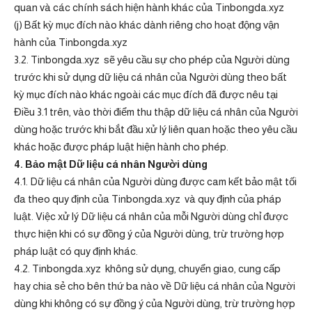
quan và các chính sách hiện hành khác của Tinbongda.xyz
(j) Bất kỳ mục đích nào khác dành riêng cho hoạt động vận
hành của Tinbongda.xyz
3.2. Tinbongda.xyz sẽ yêu cầu sự cho phép của Người dùng
trước khi sử dụng dữ liệu cá nhân của Người dùng theo bất
kỳ mục đích nào khác ngoài các mục đích đã được nêu tại
Điều 3.1 trên, vào thời điểm thu thập dữ liệu cá nhân của Người
dùng hoặc trước khi bắt đầu xử lý liên quan hoặc theo yêu cầu
khác hoặc được pháp luật hiện hành cho phép.
4. Bảo mật Dữ liệu cá nhân Người dùng
4.1. Dữ liệu cá nhân của Người dùng được cam kết bảo mật tối
đa theo quy định của Tinbongda.xyz và quy định của pháp
luật. Việc xử lý Dữ liệu cá nhân của mỗi Người dùng chỉ được
thực hiện khi có sự đồng ý của Người dùng, trừ trường hợp
pháp luật có quy định khác.
4.2. Tinbongda.xyz không sử dụng, chuyển giao, cung cấp
hay chia sẻ cho bên thứ ba nào về Dữ liệu cá nhân của Người
dùng khi không có sự đồng ý của Người dùng, trừ trường hợp