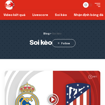
Video kết quả
Livescore
Soi kèo
Nhận định bóng đá
Blog
>
Soi kèo
Soi kèo