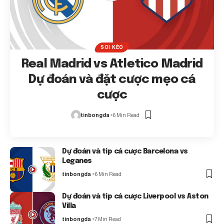
SOI KÈO
Real Madrid vs Atletico Madrid
Dự đoán và đặt cược mẹo cá
cược
tinbongda
6 Min Read
Dự đoán và tip cá cược Barcelona vs
Leganes
tinbongda
6 Min Read
Dự đoán và tip cá cược Liverpool vs Aston
Villa
tinbongda
7 Min Read