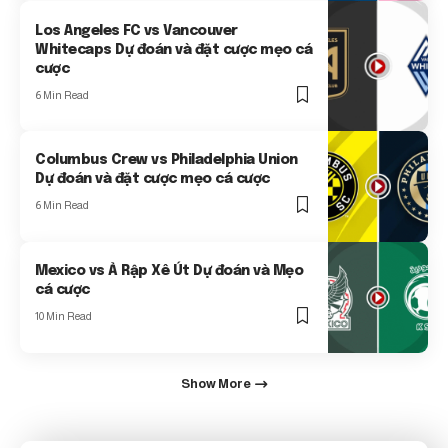
Los Angeles FC vs Vancouver
Whitecaps Dự đoán và đặt cược mẹo cá
cược
6 Min Read
Columbus Crew vs Philadelphia Union
Dự đoán và đặt cược mẹo cá cược
6 Min Read
Mexico vs Ả Rập Xê Út Dự đoán và Mẹo
cá cược
10 Min Read
Show More