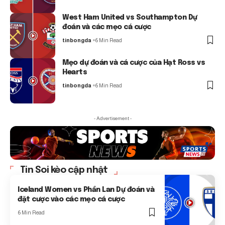
West Ham United vs Southampton Dự
đoán và các mẹo cá cược
tinbongda
6 Min Read
Mẹo dự đoán và cá cược của Hạt Ross vs
Hearts
tinbongda
6 Min Read
- Advertisement -
Tin Soi kèo cập nhật
Iceland Women vs Phần Lan Dự đoán và
đặt cược vào các mẹo cá cược
6 Min Read