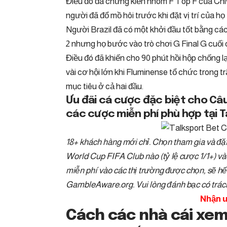
Điều đó đã chứng kiến ​​nhóm F Top F của Chiv
người đã đổ mồ hôi trước khi đặt vị trí của họ
Người Brazil đã có một khởi đầu tốt bằng cá
2 nhưng họ bước vào trò chơi G Final G cuối cù
Điều đó đã khiến cho 90 phút hồi hộp chống 
vài cơ hội lớn khi Fluminense tổ chức trong 
mục tiêu ở cả hai đầu.
Ưu đãi cá cược đặc biệt cho Câu
các cược miễn phí phù hợp tại T
18+ khách hàng mới chỉ. Chọn tham gia và đặt c
World Cup FIFA Club nào (tỷ lệ cược 1/1+) v
miễn phí vào các thị trường được chọn, sẽ hế
GambleAware.org. Vui lòng đánh bạc có trá
Nhận ư
Cách các nhà cái xem