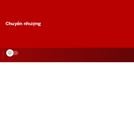
Chuyển nhượng