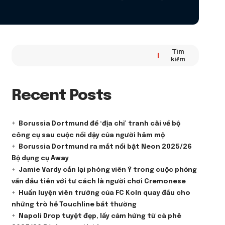
Tìm
kiếm
Recent Posts
Borussia Dortmund để ‘địa chỉ’ tranh cãi về bộ
công cụ sau cuộc nổi dậy của người hâm mộ
Borussia Dortmund ra mắt nổi bật Neon 2025/26
Bộ dụng cụ Away
Jamie Vardy cắn lại phóng viên Ý trong cuộc phỏng
vấn đầu tiên với tư cách là người chơi Cremonese
Huấn luyện viên trưởng của FC Koln quay đầu cho
những trò hề Touchline bất thường
Napoli Drop tuyệt đẹp, lấy cảm hứng từ cà phê