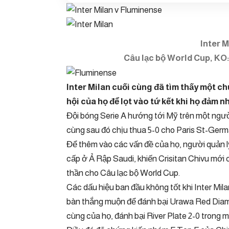
Inter 
Câu lạc bộ World Cup, KO
Inter Milan cuối cùng đã tìm thấy một ch
hội của họ để lọt vào tứ kết khi họ đảm n
Đội bóng Serie A hướng tới Mỹ trên một người
cùng sau đó chịu thua 5-0 cho Paris St-Ger
Để thêm vào các vấn đề của họ, người quản l
cấp ở Ả Rập Saudi, khiến Crisitan Chivu mới c
thần cho Câu lạc bộ World Cup.
Các dấu hiệu ban đầu không tốt khi Inter Mila
bàn thắng muộn để đánh bại Urawa Red Diamon
cùng của họ, đánh bại River Plate 2-0 trong