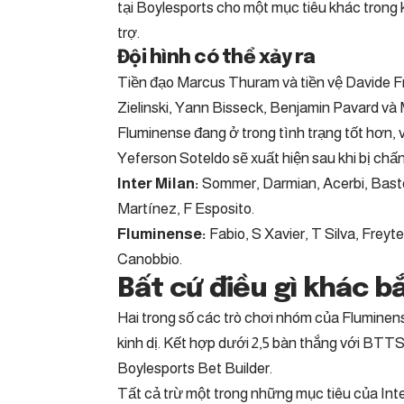
tại Boylesports cho một mục tiêu khác trong 
trợ.
Đội hình có thể xảy ra
Tiền đạo Marcus Thuram và tiền vệ Davide Fra
Zielinski, Yann Bisseck, Benjamin Pavard và M
Fluminense đang ở trong tình trạng tốt hơn, 
Yeferson Soteldo sẽ xuất hiện sau khi bị chấ
Inter Milan:
Sommer, Darmian, Acerbi, Baston
Martínez, F Esposito.
Fluminense:
Fabio, S Xavier, T Silva, Freyte
Canobbio.
Bất cứ điều gì khác b
Hai trong số các trò chơi nhóm của Fluminens
kinh dị. Kết hợp dưới 2,5 bàn thắng với BTT
Boylesports Bet Builder.
Tất cả trừ một trong những mục tiêu của Inter 