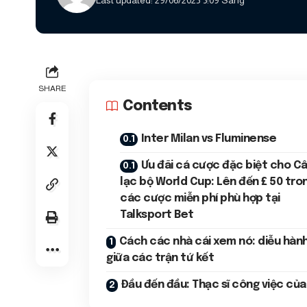
Last updated: 29/06/2025 3:09 Sáng
SHARE
Contents
Inter Milan vs Fluminense
Ưu đãi cá cược đặc biệt cho C
lạc bộ World Cup: Lên đến £ 50 tro
các cược miễn phí phù hợp tại
Talksport Bet
Cách các nhà cái xem nó: diễu hàn
giữa các trận tứ kết
Đầu đến đầu: Thạc sĩ công việc của