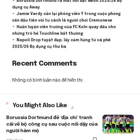
Borussia Dortmund ra mắt nổi bật Neon 2025/26 Bộ
dụng cụ Away
Jamie Vardy cắn lại phóng viên Ý trong cuộc phỏng
vấn đầu tiên với tư cách là người chơi Cremonese
Huấn luyện viên trưởng của FC Koln quay đầu cho
những trò hề Touchline bất thường
Napoli Drop tuyệt đẹp, lấy cảm hứng từ cà phê
2025/26 Bộ dụng cụ thứ ba
Recent Comments
Không có bình luận nào để hiển thị.
You Might Also Like
Borussia Dortmund để ‘địa chỉ’ tranh
cãi về bộ công cụ sau cuộc nổi dậy của
người hâm mộ