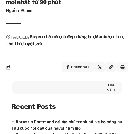
mới nhất từ 90 phút
Nguồn: 90min
TAGGED:
Bayern
bố
cầu
cử
đẹp
dựng
lạc
Munich
retro
thả
thủ
tuyệt
với
Facebook
Tìm
kiếm
Recent Posts
Borussia Dortmund để ‘địa chỉ’ tranh cãi về bộ công cụ
sau cuộc nổi dậy của người hâm mộ