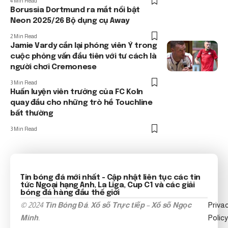
4 Min Read
Borussia Dortmund ra mắt nổi bật
Neon 2025/26 Bộ dụng cụ Away
2 Min Read
Jamie Vardy cắn lại phóng viên Ý trong
cuộc phỏng vấn đầu tiên với tư cách là
người chơi Cremonese
3 Min Read
Huấn luyện viên trưởng của FC Koln
quay đầu cho những trò hề Touchline
bất thường
3 Min Read
Tin bóng đá mới nhất
- Cập nhật liên tục các tin
tức
Ngoại hạng Anh
, La Liga, Cup C1 và các giải
bóng đá hàng đầu thế giới
© 2024
Tin Bóng Đá
.
Xổ số Trực tiếp
–
Xổ số Ngọc
Priva
Minh
.
Policy