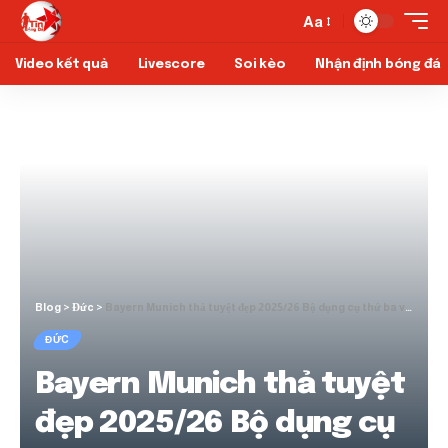
Aa
Video kết quả
Livescore
Soi kèo
Nhận định bóng đá
Blog
>
Đức
>
Bayern Munich thả tuyệt đẹp 2025/26 Bộ dụng cụ thứ ba với câu lạc bộ retro
ĐỨC
Bayern Munich thả tuyệt
đẹp 2025/26 Bộ dụng cụ