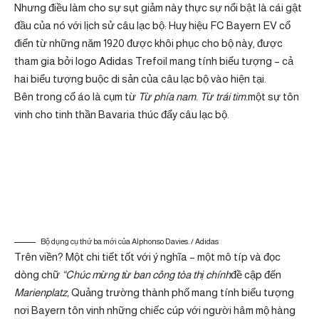
Nhưng điều làm cho sự sụt giảm này thực sự nổi bật là cái gật
đầu của nó với lịch sử câu lạc bộ: Huy hiệu FC Bayern EV cổ
điển từ những năm 1920 được khôi phục cho bộ này, được
tham gia bởi logo Adidas Trefoil mang tính biểu tượng – cả
hai biểu tượng buộc di sản của câu lạc bộ vào hiện tại.
Bên trong cổ áo là cụm từ
Từ phía nam. Từ trái tim.
một sự tôn
vinh cho tinh thần Bavaria thúc đẩy câu lạc bộ.
Bộ dụng cụ thứ ba mới của Alphonso Davies. / Adidas
Trên viền? Một chi tiết tốt với ý nghĩa – một mô típ và đọc
dòng chữ
“Chúc mừng từ ban công tòa thị chính
đề cập đến
Marienplatz,
Quảng trường thành phố mang tính biểu tượng
nơi Bayern tôn vinh những chiếc cúp với người hâm mộ hàng