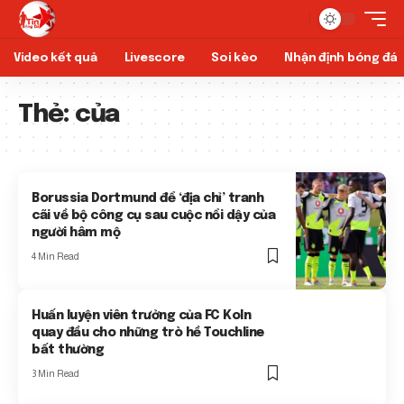
Video kết quả
Livescore
Soi kèo
Nhận định bóng đá
Thẻ:
của
Borussia Dortmund để ‘địa chỉ’ tranh
cãi về bộ công cụ sau cuộc nổi dậy của
người hâm mộ
4 Min Read
Huấn luyện viên trưởng của FC Koln
quay đầu cho những trò hề Touchline
bất thường
3 Min Read