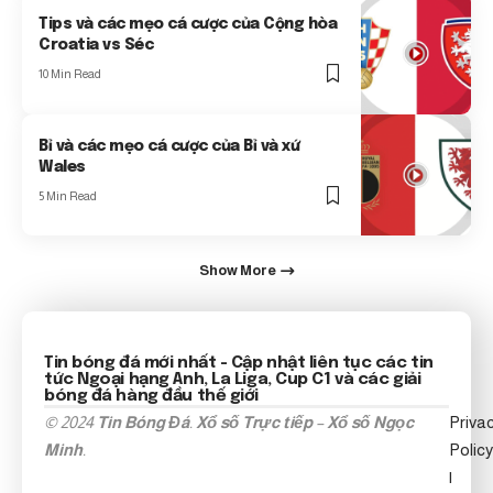
Tips và các mẹo cá cược của Cộng hòa
Croatia vs Séc
10 Min Read
Bỉ và các mẹo cá cược của Bỉ và xứ
Wales
5 Min Read
Show More
Tin bóng đá mới nhất
- Cập nhật liên tục các tin
tức
Ngoại hạng Anh
, La Liga, Cup C1 và các giải
bóng đá hàng đầu thế giới
© 2024
Tin Bóng Đá
.
Xổ số Trực tiếp
–
Xổ số Ngọc
Priva
Minh
.
Policy
|