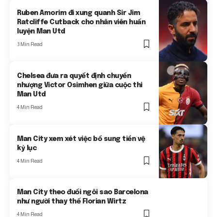
Ruben Amorim đi xung quanh Sir Jim
Ratcliffe Cutback cho nhân viên huấn
luyện Man Utd
3 Min Read
Chelsea đưa ra quyết định chuyển
nhượng Victor Osimhen giữa cuộc thi
Man Utd
4 Min Read
Man City xem xét việc bổ sung tiền vệ
kỷ lục
4 Min Read
Man City theo đuổi ngôi sao Barcelona
như người thay thế Florian Wirtz
4 Min Read