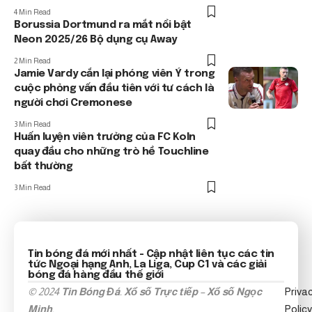
4 Min Read
Borussia Dortmund ra mắt nổi bật
Neon 2025/26 Bộ dụng cụ Away
2 Min Read
Jamie Vardy cắn lại phóng viên Ý trong
cuộc phỏng vấn đầu tiên với tư cách là
người chơi Cremonese
3 Min Read
Huấn luyện viên trưởng của FC Koln
quay đầu cho những trò hề Touchline
bất thường
3 Min Read
Tin bóng đá mới nhất
- Cập nhật liên tục các tin
tức
Ngoại hạng Anh
, La Liga, Cup C1 và các giải
bóng đá hàng đầu thế giới
© 2024
Tin Bóng Đá
.
Xổ số Trực tiếp
–
Xổ số Ngọc
Priva
Minh
.
Policy