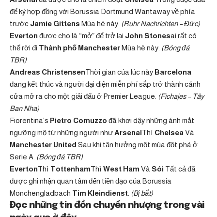
để ký hợp đồng với Borussia Dortmund Wantaway về phía
trước
Jamie Gittens
Mùa hè này.
(Ruhr Nachrichten – Đức)
Everton
được cho là “mở” để trở lại
John Stones
ai rất có
thể rời đi
Thành phố Manchester
Mùa hè này.
(Bóng đá
TBR)
Andreas Christensen
Thời gian của lúc này
Barcelona
đang kết thúc và người đại diện miễn phí sắp trở thành cánh
cửa mở ra cho một giải đấu ở Premier League.
(Fichajes – Tây
Ban Nha)
Fiorentina’s
Pietro Comuzzo
đã khơi dậy những ánh mắt
ngưỡng mộ từ những người như
Arsenal
Thì
Chelsea
Và
Manchester United
Sau khi tận hưởng một mùa đột phá ở
Serie A.
(Bóng đá TBR)
Everton
Thì
Tottenham
Thì
West Ham
Và
Sói
Tất cả đã
được ghi nhận quan tâm đến tiền đạo của Borussia
Monchengladbach
Tim Kleindienst
.
(Bị bắt)
Đọc những tin đồn chuyển nhượng trong vài