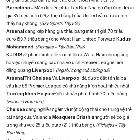
Barcelona
– Mặc dù việc phía Tây Ban Nha có đáp ứng được
giá 35 triệu euro (29,8 triệu bảng) của United vẫn được nhìn
thấy hay không.
(Sky Sports Thụy Sĩ)
Arsenal
đang xếp hàng giá thầu bằng mắt trị giá 70 triệu
euro (59,7 triệu bảng) cho West Ham United Forward
Kudus
Mohammed
.
(Fichajes – Tây Ban Nha)
KUDUS
về phần mình, mở ra một lối ra West Ham nhưng ủng
hộ việc chuyển sang các nhà vô địch Premier League mới
đăng quang
Liverpool
.
(Người trong cuộc bóng đá)
Arsenal
Thì
Chelsea
Và
Liverpool
đã được đặt tên là ba
câu lạc bộ Premier League có khả năng kích hoạt nhiều nhất
Trưởng khoa Huijsen
Điều khoản phát hành 50 triệu bảng.
(Fabrizio Romano)
Chelsea
đang nghiền ngẫm về một động thái cho trung vệ trẻ
tài năng của Valencia
Mosquera Cristhian
người sẽ có giá
trong khu vực 25 triệu euro (21,3 triệu bảng).
(Fichajes – Tây
Ban Nha)