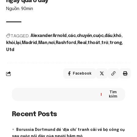
ngày qua ở đây
Nguồn: 90min
TAGGED:
AlexanderArnold
các
chuyển
cuộc
đấu
khó
khỏi
lại
Madrid
Man
nơi
Rashford
Real
thoát
trở
trong
Utd
Facebook
Tìm
kiếm
Recent Posts
Borussia Dortmund để ‘địa chỉ’ tranh cãi về bộ công cụ
sau cuộc nổi dậy của người hâm mộ