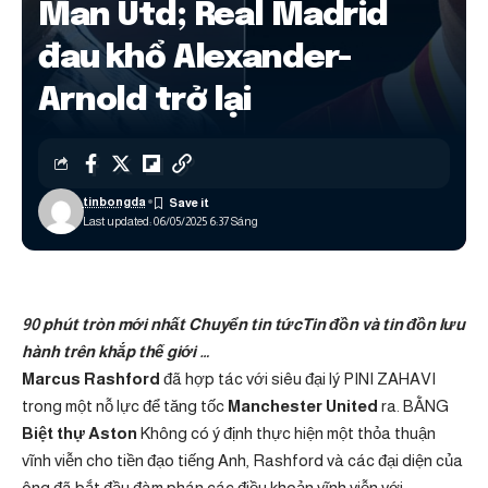
Man Utd; Real Madrid
đau khổ Alexander-
Arnold trở lại
tinbongda
Last updated: 06/05/2025 6:37 Sáng
90 phút tròn mới nhất
Chuyển tin tức
Tin đồn và tin đồn lưu
hành trên khắp thế giới …
Marcus Rashford
đã hợp tác với siêu đại lý PINI ZAHAVI
trong một nỗ lực để tăng tốc
Manchester United
ra. BẰNG
Biệt thự Aston
Không có ý định thực hiện một thỏa thuận
vĩnh viễn cho tiền đạo tiếng Anh, Rashford và các đại diện của
ông đã bắt đầu đàm phán các điều khoản vĩnh viễn với