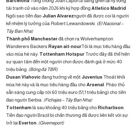
Barcelona
Tổng thống Joan Laporta đang ghim lại hy vọng
tái tranh cử vào năm 2026 khi ký hợp đồng
Atletico Madrid
Ngôi sao tiền đạo
Julian Alvarez
người đã được coi là người
kế nhiệm lý tưởng của Robert Lewandowski.
(El Nacional –
Tây Ban Nha)
Thành phố Manchester
đã chọn ra Wolverhampton
Wanderers Backers
Rayan ait-nour
Tôi là mục tiêu hàng đầu
vào mùa hè này.
Tottenham Hotspur
Trước đây đã thể hiện
sự quan tâm đến một người chơi được đánh giá ở mức 40
triệu bảng.
(Bóng đá TBR)
Dusan Vlahovic
đang hướng về một
Juventus
Thoát khỏi
mùa hè này và là mục tiêu hàng đầu cho
Arsenal
. Pháo thủ
sẵn sàng cung cấp tới 60 triệu euro (51,1 triệu bảng) cho tiền
đạo người Serbia.
(Fichajes – Tây Ban Nha)
Tottenham
là sau khoảng 40 triệu bảng cho
Richarlison
.
Tiền đạo người Brazil bị chấn thương đã được liên kết với sự
trở lại
Everton
.
(Givemeport)