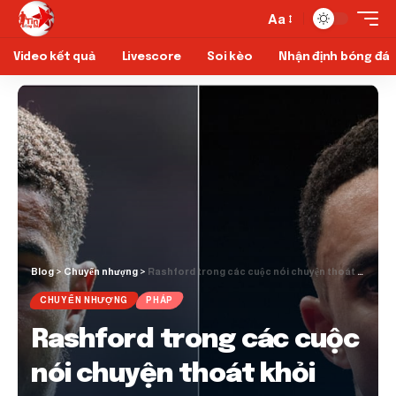
Aa
Video kết quả
Livescore
Soi kèo
Nhận định bóng đá
Blog
>
Chuyển nhượng
>
Rashford trong các cuộc nói chuyện thoát khỏi Man Utd; Real Madrid đau khổ Alexander-Arnold trở lại
CHUYỂN NHƯỢNG
PHÁP
Rashford trong các cuộc
nói chuyện thoát khỏi