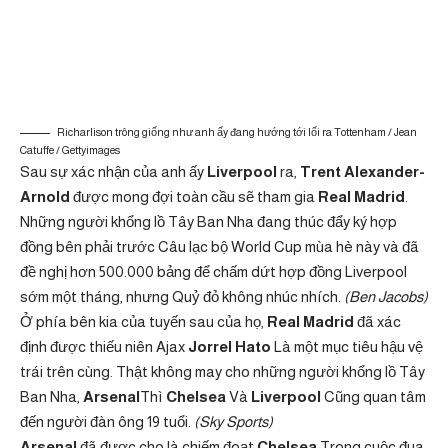
Richarlison trông giống như anh ấy đang hướng tới lối ra Tottenham / Jean
Catuffe / Gettyimages
Sau sự xác nhận của anh ấy
Liverpool
ra,
Trent Alexander-
Arnold
được mong đợi toàn cầu sẽ tham gia
Real Madrid
.
Những người khổng lồ Tây Ban Nha đang thúc đẩy ký hợp
đồng bên phải trước Câu lạc bộ World Cup mùa hè này và đã
đề nghị hơn 500.000 bảng để chấm dứt hợp đồng Liverpool
sớm một tháng, nhưng Quỷ đỏ không nhúc nhích.
(Ben Jacobs)
Ở phía bên kia của tuyến sau của họ,
Real Madrid
đã xác
định được thiếu niên Ajax
Jorrel Hato
Là một mục tiêu hậu vệ
trái trên cùng. Thật không may cho những người khổng lồ Tây
Ban Nha,
Arsenal
Thì
Chelsea
Và
Liverpool
Cũng quan tâm
đến người đàn ông 19 tuổi.
(Sky Sports)
Arsenal
đã được cho là chiếm đoạt
Chelsea
Trong cuộc đua