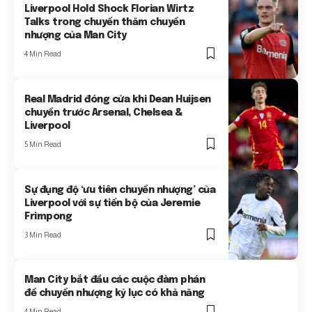
Liverpool Hold Shock Florian Wirtz
Talks trong chuyến thăm chuyển
nhượng của Man City
4 Min Read
Real Madrid đóng cửa khi Dean Huijsen
chuyển trước Arsenal, Chelsea &
Liverpool
5 Min Read
Sự đụng độ ‘ưu tiên chuyển nhượng’ của
Liverpool với sự tiến bộ của Jeremie
Frimpong
3 Min Read
Man City bắt đầu các cuộc đàm phán
để chuyển nhượng kỷ lục có khả năng
4 Min Read