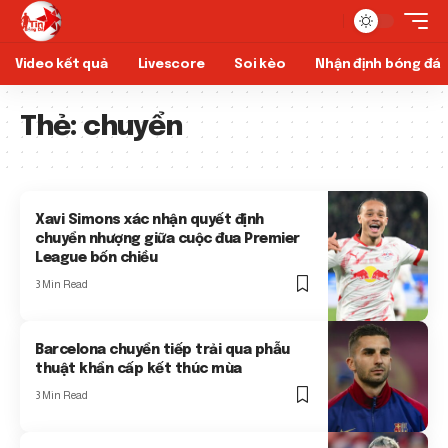
Video kết quả
Livescore
Soi kèo
Nhận định bóng đá
Thẻ:
chuyển
Xavi Simons xác nhận quyết định
chuyển nhượng giữa cuộc đua Premier
League bốn chiều
3 Min Read
Barcelona chuyển tiếp trải qua phẫu
thuật khẩn cấp kết thúc mùa
3 Min Read