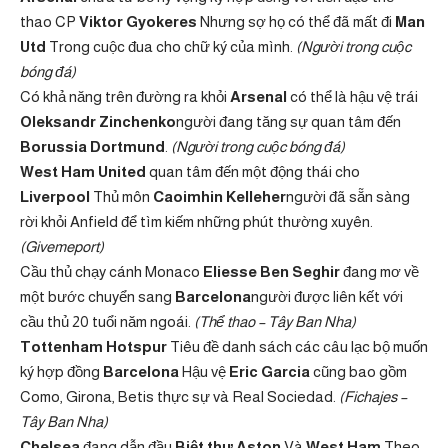
thao CP
Viktor Gyokeres
Nhưng sợ họ có thể đã mất đi
Man
Utd
Trong cuộc đua cho chữ ký của mình.
(Người trong cuộc
bóng đá)
Có khả năng trên đường ra khỏi
Arsenal
có thể là hậu vệ trái
Oleksandr Zinchenko
người đang tăng sự quan tâm đến
Borussia Dortmund
.
(Người trong cuộc bóng đá)
West Ham United
quan tâm đến một động thái cho
Liverpool
Thủ môn
Caoimhin Kelleher
người đã sẵn sàng
rời khỏi Anfield để tìm kiếm những phút thường xuyên.
(Givemeport)
Cầu thủ chạy cánh Monaco
Eliesse Ben Seghir
đang mơ về
một bước chuyển sang
Barcelona
người được liên kết với
cầu thủ 20 tuổi năm ngoái.
(Thể thao – Tây Ban Nha)
Tottenham Hotspur
Tiêu đề danh sách các câu lạc bộ muốn
ký hợp đồng
Barcelona
Hậu vệ
Eric Garcia
cũng bao gồm
Como, Girona, Betis thực sự và Real Sociedad.
(Fichajes –
Tây Ban Nha)
Chelsea
đang dẫn đầu
Biệt thự Aston
Và
West Ham
Theo