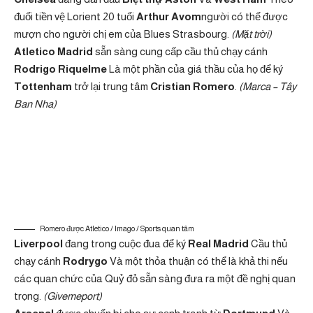
đuổi tiền vệ Lorient 20 tuổi
Arthur Avom
người có thể được
mượn cho người chị em của Blues Strasbourg.
(Mặt trời)
Atletico Madrid
sẵn sàng cung cấp cầu thủ chạy cánh
Rodrigo Riquelme
Là một phần của giá thầu của họ để ký
Tottenham
trở lại trung tâm
Cristian Romero
.
(Marca – Tây
Ban Nha)
Romero được Atletico / Imago / Sports quan tâm
Liverpool
đang trong cuộc đua để ký
Real Madrid
Cầu thủ
chạy cánh
Rodrygo
Và một thỏa thuận có thể là khả thi nếu
các quan chức của Quỷ đỏ sẵn sàng đưa ra một đề nghị quan
trọng.
(Givemeport)