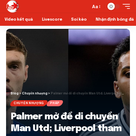
Aa
Video kết quả
Livescore
Soi kèo
Nhận định bóng đá
Blog
>
Chuyển nhượng
>
Palmer mở để di chuyển Man Utd; Liverpool tham gia Rodrygo Race
CHUYỂN NHƯỢNG
PHÁP
Palmer mở để di chuyển
Man Utd; Liverpool tham