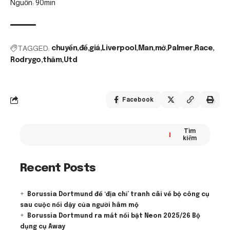
Nguồn: 90min
TAGGED:
chuyển
để
giá
Liverpool
Man
mở
Palmer
Race
Rodrygo
thăm
Utd
Facebook
Tìm
kiếm
Recent Posts
Borussia Dortmund để ‘địa chỉ’ tranh cãi về bộ công cụ
sau cuộc nổi dậy của người hâm mộ
Borussia Dortmund ra mắt nổi bật Neon 2025/26 Bộ
dụng cụ Away