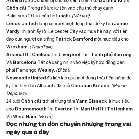
Arsenal
được chuẩn bị cho sự cạnh tranh từ
Dortmund
Và
Chôn cất
Trong nỗ lực ký tên vào cầu thủ chạy cánh
Palmeiras 19 tuổi của họ
Luighi
.
(Mặt trời)
Leeds United
đang xem xét một động thái để ký tên
Jamie
Vardy
Khi anh ấy rời Leicester City vào mùa hè này, với tiền
đạo của người da trắng
Patrick Bamford
một mục tiêu cho
Wrexham
.
(TeamTalk)
Arsenal
Thì
Chelsea
Thì
Liverpool
Thì
Thành phố đàn ông
Và
Barcelona
Tất cả đang nhìn vào việc ký hợp đồng bên
phải Flamengo
Wesley
.
(Bị bắt)
Newcastle United
đã liên lạc qua một động thái tiềm năng để
ký tên tiền đạo Albacete 18 tuổi
Christian Kofane
.
(Mundo
Deportivo)
24 tuổi
Chôn cất
trở lại trung tâm
Yann Bisseck
là mục tiêu
cho
Bournemouth
Thì
Everton
Thì
Man Utd
Thì
Tottenham
Và
West Ham
.
(Bị bắt)
Đọc những tin đồn chuyển nhượng trong vài
ngày qua ở đây