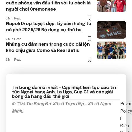
cuộc phỏng vấn đầu tiên với tư cách là
người chơi Cremonese
3 Min Read
Napoli Drop tuyệt đẹp, lấy cảm hứng từ
cà phê 2025/26 Bộ dụng cụ thứ ba
2 Min Read
Những cú đấm ném trong cuộc cãi lộn
khó chịu giữa Como và Real Betis
3 Min Read
Tin bóng đá mới nhất
- Cập nhật liên tục các tin
tức
Ngoại hạng Anh
, La Liga, Cup C1 và các giải
bóng đá hàng đầu thế giới
© 2024
Tin Bóng Đá
.
Xổ số Trực tiếp
–
Xổ số Ngọc
Priva
Minh
.
Policy
|
Điều