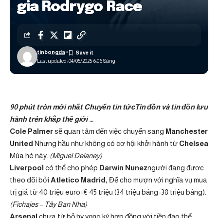
gia Rodrygo Race
tinbongda
Last updated: 04/05/2025 6:06 Sáng
90 phút tròn mới nhất
Chuyển tin tức
Tin đồn và tin đồn lưu
hành trên khắp thế giới …
Cole Palmer
sẽ quan tâm đến việc chuyển sang
Manchester
United
Nhưng hầu như không có cơ hội khởi hành từ
Chelsea
Mùa hè này.
(Miguel Delaney)
Liverpool
có thể cho phép
Darwin Nunez
người đang được
theo dõi bởi
Atletico Madrid,
Để cho mượn với nghĩa vụ mua
trị giá từ 40 triệu euro-€ 45 triệu (34 triệu bảng-38 triệu bảng).
(Fichajes – Tây Ban Nha)
Arsenal
chưa từ bỏ hy vọng ký hợp đồng với tiền đạo thể