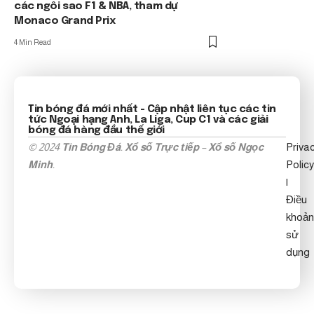
các ngôi sao F1 & NBA, tham dự
Monaco Grand Prix
4 Min Read
Tin bóng đá mới nhất
- Cập nhật liên tục các tin
tức
Ngoại hạng Anh
, La Liga, Cup C1 và các giải
bóng đá hàng đầu thế giới
© 2024
Tin Bóng Đá
.
Xổ số Trực tiếp
–
Xổ số Ngọc
Priva
Minh
.
Policy
|
Điều
khoản
sử
dụng