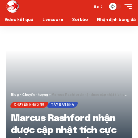
Aa
Video kết quả
Livescore
Soi kèo
Nhận định bóng đá
Blog
>
Chuyển nhượng
>
Marcus Rashford nhận được cập nhật tích cực về hy vọng chuyển nhượng Barcelona
CHUYỂN NHƯỢNG
TÂY BAN NHA
Marcus Rashford nhận
được cập nhật tích cực