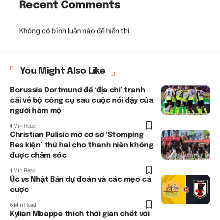
Recent Comments
Không có bình luận nào để hiển thị.
You Might Also Like
Borussia Dortmund để ‘địa chỉ’ tranh
cãi về bộ công cụ sau cuộc nổi dậy của
người hâm mộ
4 Min Read
Christian Pulisic mở cơ sở ‘Stomping
Res kiện’ thứ hai cho thanh niên không
được chăm sóc
4 Min Read
Úc vs Nhật Bản dự đoán và các mẹo cá
cược
6 Min Read
Kylian Mbappe thích thời gian chết với