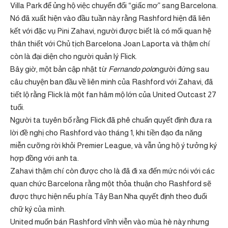
Villa Park để ủng hộ việc chuyển đổi “giấc mơ” sang Barcelona.
Nó đã xuất hiện vào đầu tuần này rằng Rashford hiện đã liên
kết với đặc vụ Pini Zahavi, người được biết là có mối quan hệ
thân thiết với Chủ tịch Barcelona Joan Laporta và thậm chí
còn là đại diện cho người quản lý Flick.
Bây giờ, một bản cập nhật từ
Fernando polo
người đứng sau
câu chuyện ban đầu về liên minh của Rashford với Zahavi, đã
tiết lộ rằng Flick là một fan hâm mộ lớn của United Outcast 27
tuổi.
Người ta tuyên bố rằng Flick đã phê chuẩn quyết định đưa ra
lời đề nghị cho Rashford vào tháng 1, khi tiền đạo đa năng
miễn cưỡng rời khỏi Premier League, và vẫn ủng hộ ý tưởng ký
hợp đồng với anh ta.
Zahavi thậm chí còn được cho là đã đi xa đến mức nói với các
quan chức Barcelona rằng một thỏa thuận cho Rashford sẽ
được thực hiện nếu phía Tây Ban Nha quyết định theo đuổi
chữ ký của mình.
United muốn bán Rashford vĩnh viễn vào mùa hè này nhưng