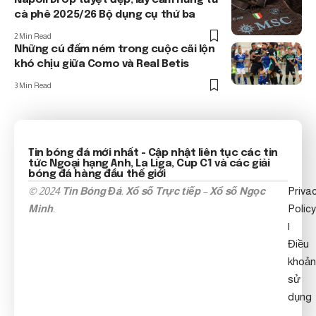
cà phê 2025/26 Bộ dụng cụ thứ ba
2 Min Read
Những cú đấm ném trong cuộc cãi lộn
khó chịu giữa Como và Real Betis
3 Min Read
Tin bóng đá mới nhất
- Cập nhật liên tục các tin
tức
Ngoại hạng Anh
, La Liga, Cup C1 và các giải
bóng đá hàng đầu thế giới
© 2024
Tin Bóng Đá
.
Xổ số Trực tiếp
–
Xổ số Ngọc
Priva
Minh
.
Policy
|
Điều
khoản
sử
dụng