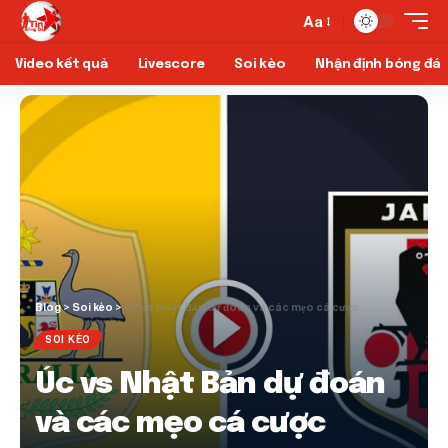
Aa
Video kết quả
Livescore
Soi kèo
Nhận định bóng đá
Blog
>
Soi kèo
>
Úc vs Nhật Bản dự đoán và các mẹo cá cược
SOI KÈO
Úc vs Nhật Bản dự đoán
và các mẹo cá cược