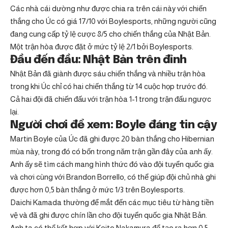
Các nhà cái dường như được chia ra trên cái này với chiến
thắng cho Úc có giá 17/10 với Boylesports, những người cũng
đang cung cấp tỷ lệ cược 8/5 cho chiến thắng của Nhật Bản.
Một trận hòa được đặt ở mức tỷ lệ 2/1 bởi Boylesports.
Đầu đến đầu: Nhật Bản trên đỉnh
Nhật Bản đã giành được sáu chiến thắng và nhiều trận hòa
trong khi Úc chỉ có hai chiến thắng từ 14 cuộc họp trước đó.
Cả hai đội đã chiến đấu với trận hòa 1-1 trong trận đấu ngược
lại.
Người chơi để xem: Boyle đáng tin cậy
Martin Boyle của Úc đã ghi được 20 bàn thắng cho Hibernian
mùa này, trong đó có bốn trong năm trận gần đây của anh ấy.
Anh ấy sẽ tìm cách mang hình thức đó vào đội tuyển quốc gia
và chơi cùng với Brandon Borrello, có thể giúp đội chủ nhà ghi
được hơn 0,5 bàn thắng ở mức 1/3 trên Boylesports.
Daichi Kamada thường để mắt đến các mục tiêu từ hàng tiền
vệ và đã ghi được chín lần cho đội tuyển quốc gia Nhật Bản.
Anh ta có thể kết hợp với Keito Nakamura để tạo ra hơn 0,5