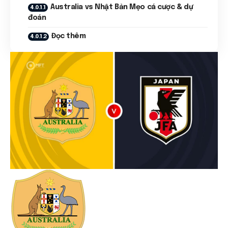
Australia vs Nhật Bản Mẹo cá cược & dự
đoán
Đọc thêm