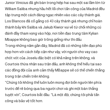
Junior Vinicius đã ghi bàn trong hiệp hai sau một sai lầm lớn từ
William Saliba nhưng hầu hết lối chơi tấn công của Madrid đều
tập trung một cách đáng ngạc nhiên vào các cây thánh giá.
Los Blancos đã cố gắng có 43 cây thánh giá nhưng chỉ hoàn
thành bảy khi Saliba và Jakub Kiwior vui vẻ từ chối những cú
đánh đầy tham vọng vào hộp, nơi tiền đạo trung tâm Kylian
Mbappe không bao giờ trông giống như thi đấu.
Trong những năm gần đây, Madrid đã có những tiền đạo phù
hợp hơn với cách tiếp cận như vậy, với người cho vay cao
chót vót của Joselu đặc biệt có khả năng trên không, và
Courtois thừa nhận sau trận đấu, anh không thể hiểu tại sao
các đồng đội của anh cảm thấy MBappe sẽ có thể chiến thắng
trong trận chiến trên không.
“Chúng tôi không thể luôn luôn mong đợi bốn người lên phía
trước để rê bóng qua ba người chơi và ghi một bàn thắng
tuyệt vời”, Courtois bắt đầu. “Là một đội, chúng tôi phải tấn
công và bảo vệ tốt hơn.