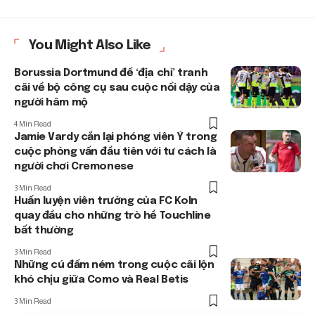
You Might Also Like
Borussia Dortmund để ‘địa chỉ’ tranh
cãi về bộ công cụ sau cuộc nổi dậy của
người hâm mộ
4 Min Read
Jamie Vardy cắn lại phóng viên Ý trong
cuộc phỏng vấn đầu tiên với tư cách là
người chơi Cremonese
3 Min Read
Huấn luyện viên trưởng của FC Koln
quay đầu cho những trò hề Touchline
bất thường
3 Min Read
Những cú đấm ném trong cuộc cãi lộn
khó chịu giữa Como và Real Betis
3 Min Read