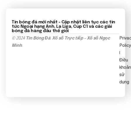
Tin bóng đá mới nhất
- Cập nhật liên tục các tin
tức
Ngoại hạng Anh
, La Liga, Cup C1 và các giải
bóng đá hàng đầu thế giới
© 2024
Tin Bóng Đá
.
Xổ số Trực tiếp
–
Xổ số Ngọc
Priva
Minh
.
Policy
|
Điều
khoản
sử
dụng