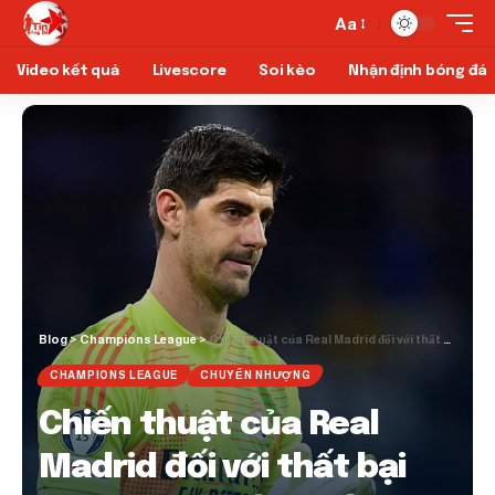
Aa
Video kết quả
Livescore
Soi kèo
Nhận định bóng đá
Blog
>
Champions League
>
Chiến thuật của Real Madrid đối với thất bại của Arsenal được đặt câu hỏi chính
CHAMPIONS LEAGUE
CHUYỂN NHƯỢNG
Chiến thuật của Real
Madrid đối với thất bại