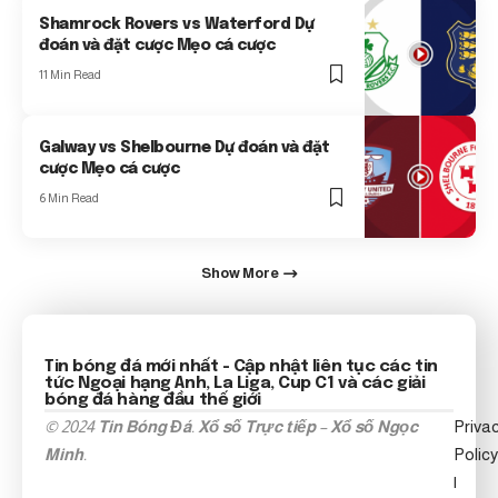
Shamrock Rovers vs Waterford Dự
đoán và đặt cược Mẹo cá cược
11 Min Read
Galway vs Shelbourne Dự đoán và đặt
cược Mẹo cá cược
6 Min Read
Show More
Tin bóng đá mới nhất
- Cập nhật liên tục các tin
tức
Ngoại hạng Anh
, La Liga, Cup C1 và các giải
bóng đá hàng đầu thế giới
© 2024
Tin Bóng Đá
.
Xổ số Trực tiếp
–
Xổ số Ngọc
Priva
Minh
.
Policy
|