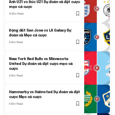
Anh U21 vs Đức U21 Dự đoán và đặt cược
mẹo cá cược
10 Min Read
Động đất San Jose vs LA Galaxy Dự
đoán và Mẹo cá cược
6 Min Read
New York Red Bulls vs Minnesota
United Dự đoán và đặt cược mẹo cá
cược
6 Min Read
Hammarby vs Halmstad Dự đoán và đặt
cược Mẹo cá cược
6 Min Read