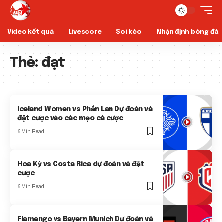
Video kết quả
Livescore
Soi kèo
Nhận định bóng đá
Thẻ:
đạt
Iceland Women vs Phần Lan Dự đoán và
đặt cược vào các mẹo cá cược
6 Min Read
Hoa Kỳ vs Costa Rica dự đoán và đặt
cược
6 Min Read
Flamengo vs Bayern Munich Dự đoán và