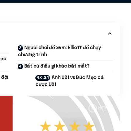
Người chơi để xem: Elliott để chạy
chương trình
mục
Bất cứ điều gì khác bắt mắt?
 đội
Anh U21 vs Đức Mẹo cá
cược U21