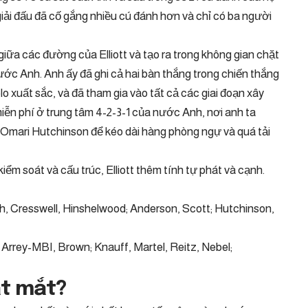
iải đấu đã cố gắng nhiều cú đánh hơn và chỉ có ba người
 giữa các đường của Elliott và tạo ra trong không gian chặt
ước Anh. Anh ấy đã ghi cả hai bàn thắng trong chiến thắng
o xuất sắc, và đã tham gia vào tất cả các giai đoạn xây
miễn phí ở trung tâm 4-2-3-1 của nước Anh, nơi anh ta
mari Hutchinson để kéo dài hàng phòng ngự và quá tải
ểm soát và cấu trúc, Elliott thêm tính tự phát và cạnh.
, Cresswell, Hinshelwood; Anderson, Scott; Hutchinson,
 Arrey-MBI, Brown; Knauff, Martel, Reitz, Nebel;
ắt mắt?