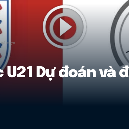
o cá cược
c U21 Dự đoán và 