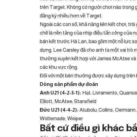
trên Target. Không có người chơi nào trong g
đăng ký nhiều hơn về Target.
Ngoài các con số, khả năng liên kết chơi, trôi
chẽ là nền tảng của nhịp điệu tấn công của n
bán kết trước Hà Lan, bao gồm một nỗ lực sol
dựng. Lee Carsley đã cho anh ta một vai trò 
thường xuyên kết hợp với James McAtee và O
các khu vực rộng.
Đối với một bên thường được xây dựng trên ki
Dòng sản phẩm dự đoán
Anh U21 (4-2-3-1):
Hạt; Livramento, Quansah
Elliott, McAtee; Stansfield
Đức U21 (4-4-2):
Atubolu; Collins, Oermann,
Woltemade, Weiper
Bất cứ điều gì khác b