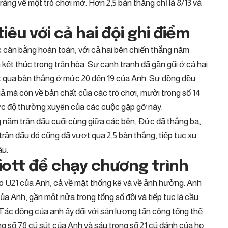
ràng về một trò chơi mở. Hơn 2,5 bàn thắng chỉ là 8/13 và
iêu với cả hai đội ghi điểm
 cân bằng hoàn toàn, với cả hai bên chiến thắng năm
kết thúc trong trận hòa. Sự cạnh tranh đã gần gũi ở cả hai
ợt qua bàn thắng ở mức 20 đến 19 của Anh. Sự đồng đều
ả mà còn về bản chất của các trò chơi, mười trong số 14
mức độ thường xuyên của các cuộc gặp gỡ này.
 năm trận đấu cuối cùng giữa các bên, Đức đã thắng ba,
trận đấu đó cũng đã vượt qua 2,5 bàn thắng, tiếp tục xu
ầu.
liott để chạy chương trình
uro U21 của Anh, cả về mặt thống kê và về ảnh hưởng. Anh
ủa Anh, gần một nửa trong tổng số đội và tiếp tục là cầu
 Tác động của anh ấy đối với sản lượng tấn công tổng thể
ong số 78 cú sút của Anh và sáu trong số 21 cú đánh của họ