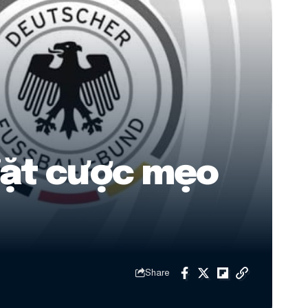
đặt cược mẹo
Share