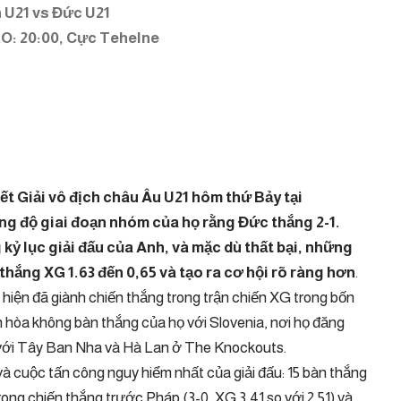
 U21 vs Đức U21
O: 20:00, Cực Tehelne
t Giải vô địch châu Âu U21 hôm thứ Bảy tại
ụng độ giai đoạn nhóm của họ rằng Đức thắng 2-1.
kỷ lục giải đấu của Anh, và mặc dù thất bại, những
 thắng XG 1.63 đến 0,65 và tạo ra cơ hội rõ ràng hơn
.
h hiện đã giành chiến thắng trong trận chiến XG trong bốn
n hòa không bàn thắng của họ với Slovenia, nơi họ đăng
 với Tây Ban Nha và Hà Lan ở The Knockouts.
 cuộc tấn công nguy hiểm nhất của giải đấu: 15 bàn thắng
trong chiến thắng trước Pháp (3-0, XG 3,41 so với 2,51) và