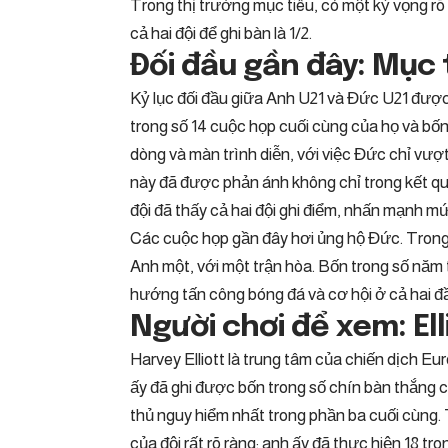
Trong thị trường mục tiêu, có một kỳ vọng rõ 
cả hai đội để ghi bàn là 1/2.
Đối đầu gần đây: Mục t
Kỷ lục đối đầu giữa Anh U21 và Đức U21 được
trong số 14 cuộc họp cuối cùng của họ và bốn 
dòng và màn trình diễn, với việc Đức chỉ vư
này đã được phản ánh không chỉ trong kết qu
đội đã thấy cả hai đội ghi điểm, nhấn mạnh 
Các cuộc họp gần đây hơi ủng hộ Đức. Trong
Anh một, với một trận hòa. Bốn trong số năm 
hướng tấn công bóng đá và cơ hội ở cả hai đ
Người chơi để xem: El
Harvey Elliott là trung tâm của chiến dịch E
ấy đã ghi được bốn trong số chín bàn thắng c
thủ nguy hiểm nhất trong phần ba cuối cùng.
của đội rất rõ ràng: anh ấy đã thực hiện 18 tr