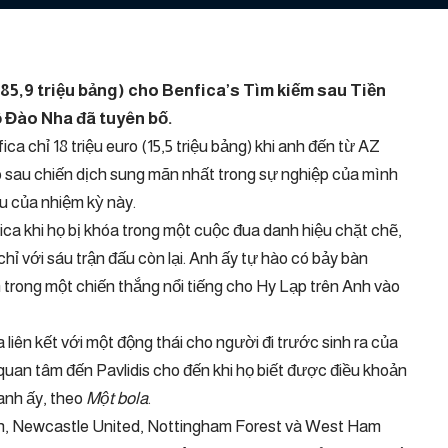
(85,9 triệu bảng) cho Benfica’s
Tìm kiếm sau
Tiền
ồ Đào Nha đã tuyên bố.
ca chỉ 18 triệu euro (15,5 triệu bảng) khi anh đến từ AZ
ao sau chiến dịch sung mãn nhất trong sự nghiệp của mình
u của nhiệm kỳ này.
ica khi họ bị khóa trong một cuộc đua danh hiệu chặt chẽ,
hỉ với sáu trận đấu còn lại. Anh ấy tự hào có bảy bàn
trong một chiến thắng nổi tiếng cho Hy Lạp trên Anh vào
iên kết với một động thái cho người đi trước sinh ra của
quan tâm đến Pavlidis cho đến khi họ biết được điều khoản
anh ấy, theo
Một bola
.
on, Newcastle United, Nottingham Forest và West Ham