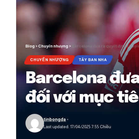
Blog
>
Chuyển nhượng
>
Barcelona đưa ra quyết định chuyển
CHUYỂN NHƯỢNG
TÂY BAN NHA
Barcelona đưa
đối với mục ti
tinbongda
Last updated: 17/04/2025 7:55 Chiều