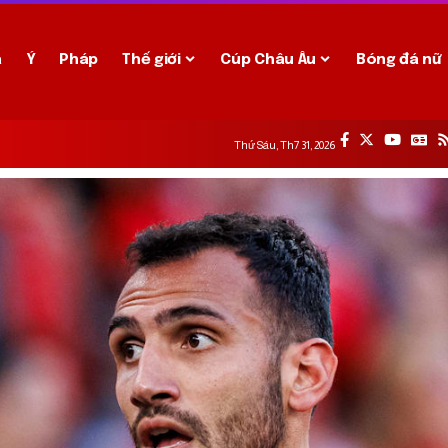
a
Ý
Pháp
Thế giới
Cúp Châu Âu
Bóng đá nữ
Thứ Sáu, Th7 31, 2026