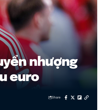
huyển nhượng
ệu euro
Share