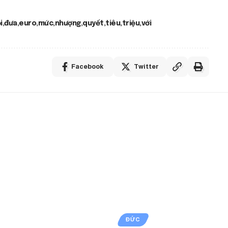
i
đưa
euro
mức
nhượng
quyết
tiêu
triệu
với
Facebook
Twitter
ĐỨC