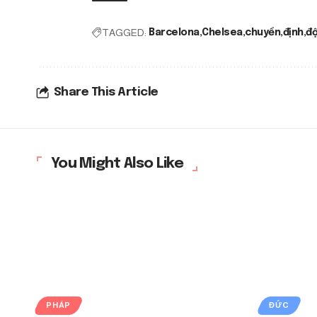
TAGGED:
Barcelona
Chelsea
chuyển
định
độ
Share This Article
You Might Also Like
PHÁP
ĐỨC