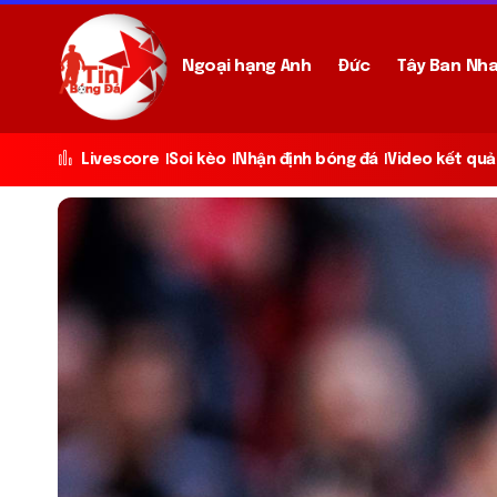
Ngoại hạng Anh
Đức
Tây Ban Nh
Livescore
Soi kèo
Nhận định bóng đá
Video kết quả