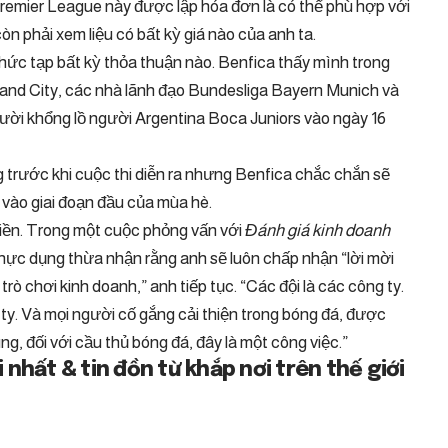
Premier League này được lập hóa đơn là có thể phù hợp với
òn phải xem liệu có bất kỳ giá nào của anh ta.
ức tạp bất kỳ thỏa thuận nào. Benfica thấy mình trong
nd City, các nhà lãnh đạo Bundesliga Bayern Munich và
gười khổng lồ người Argentina Boca Juniors vào ngày 16
trước khi cuộc thi diễn ra nhưng Benfica chắc chắn sẽ
 vào giai đoạn đầu của mùa hè.
tiền. Trong một cuộc phỏng vấn với
Đánh giá kinh doanh
hực dụng thừa nhận rằng anh sẽ luôn chấp nhận “lời mời
trò chơi kinh doanh,” anh tiếp tục. “Các đội là các công ty.
ty. Và mọi người cố gắng cải thiện trong bóng đá, được
ùng, đối với cầu thủ bóng đá, đây là một công việc.”
nhất & tin đồn từ khắp nơi trên thế giới