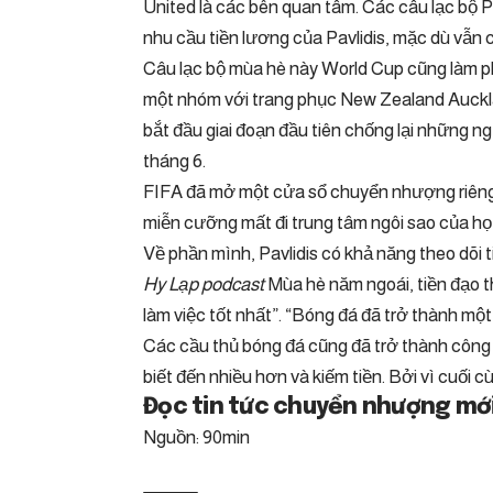
United là các bên quan tâm. Các câu lạc bộ 
nhu cầu tiền lương của Pavlidis, mặc dù vẫn c
Câu lạc bộ mùa hè này World Cup cũng làm ph
một nhóm với trang phục New Zealand Auckla
bắt đầu giai đoạn đầu tiên chống lại những n
tháng 6.
FIFA đã mở một cửa sổ chuyển nhượng riêng 
miễn cưỡng mất đi trung tâm ngôi sao của họ
Về phần mình, Pavlidis có khả năng theo dõi 
Hy Lạp podcast
Mùa hè năm ngoái, tiền đạo t
làm việc tốt nhất”. “Bóng đá đã trở thành một 
Các cầu thủ bóng đá cũng đã trở thành công 
biết đến nhiều hơn và kiếm tiền. Bởi vì cuối c
Đọc tin tức chuyển nhượng mới 
Nguồn: 90min