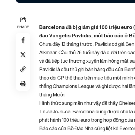
Barcelona đã bị giảm giá 100 triệu euro 
SHARE
đạo Vangelis Pavlidis, một báo cáo ở B
Chưa đầy 12 tháng trước, Pavlidis có giá Benfi
Alkmaar. Cầu thủ 26 tuổi này đã cưỡi trên c
và đã tiếp tục thường xuyên làm hỏng mặt sa
Pavlidis là cầu thủ ghi bàn hàng đầu của Benf
theo dõi CP thể thao trên mục tiêu một mình c
thắng Champions League và ghi được hai lần 
tháng Mười.
Hình thức sung mãn như vậy đã thấy Chelsea l
Tê-sa-lô-ni-ca. Barcelona cũng được cho là 
phát hành 100 triệu euro trong hợp đồng của 
Báo cáo của Bồ Đào Nha cũng liệt kê Evert