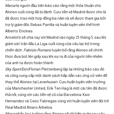
Marca
là người đầu tiên báo cáo rằng một thỏa thuận cho
Alonso cuối cùng đã bị đánh. Cựu tiền vệ Madrid được cho là
đã được trao một hợp đồng ba năm và sẽ được tham gia bởi
trợ lý giám đốc Sebas Parrilla và huấn luyện viên thể hình
Alberto Encinas.
Ancelotti sẽ chia tay với Madrid vào ngày 25 tháng 5, sau khi
giám sát trận đấu La Liga cuối cùng của câu lạc bộ trong
chiến dịch.
Fabrizio Romano
tuyên bố rằng Alonso sẽ chính
thức đưa bút lên giấy sau khi sự ra đi của người tiền nhiệm
của anh ta được hoàn thành.
Sky Sport Đức
Florian Plettenberg lặp lại những báo cáo đó
và cũng cung cấp một danh sách hấp dẫn các ứng cử viên để
thay thế Alonso tại Leverkusen. Cựu huấn luyện viên trưởng
của Manchester United, Erik Ten Hag là một cái tên đã được
thả nổi, cùng với các tiền vệ cũ của Barcelona Xavi
Hernandez và Cesc Fabregas cùng với huấn luyện viên đội trẻ
Real Madrid Alvaro Arbeloa.
Marca
nhắc lại ý tưởng rằng Alonso sẽ chỉ tiếp quản sau câu