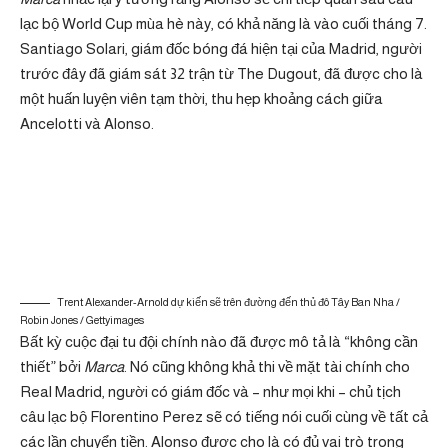
lạc bộ World Cup mùa hè này, có khả năng là vào cuối tháng 7.
Santiago Solari, giám đốc bóng đá hiện tại của Madrid, người
trước đây đã giám sát 32 trận từ The Dugout, đã được cho là
một huấn luyện viên tạm thời, thu hẹp khoảng cách giữa
Ancelotti và Alonso.
Trent Alexander-Arnold dự kiến ​​sẽ trên đường đến thủ đô Tây Ban Nha /
Robin Jones / Gettyimages
Bất kỳ cuộc đại tu đội chính nào đã được mô tả là “không cần
thiết” bởi
Marca
. Nó cũng không khả thi về mặt tài chính cho
Real Madrid, người có giám đốc và – như mọi khi – chủ tịch
câu lạc bộ Florentino Perez sẽ có tiếng nói cuối cùng về tất cả
các lần chuyển tiền. Alonso được cho là có đủ vai trò trong