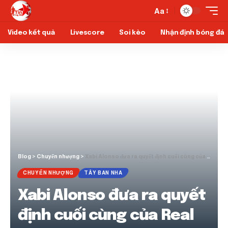
Aa
Video kết quả
Livescore
Soi kèo
Nhận định bóng đá
Blog
>
Chuyển nhượng
>
Xabi Alonso đưa ra quyết định cuối cùng của Real Madrid
CHUYỂN NHƯỢNG
TÂY BAN NHA
Xabi Alonso đưa ra quyết
định cuối cùng của Real