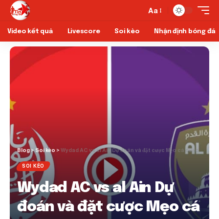
Aa
Video kết quả
Livescore
Soi kèo
Nhận định bóng đá
Blog
>
Soi kèo
>
Wydad AC vs al Ain Dự đoán và đặt cược Mẹo cá cược
SOI KÈO
Wydad AC vs al Ain Dự
đoán và đặt cược Mẹo cá