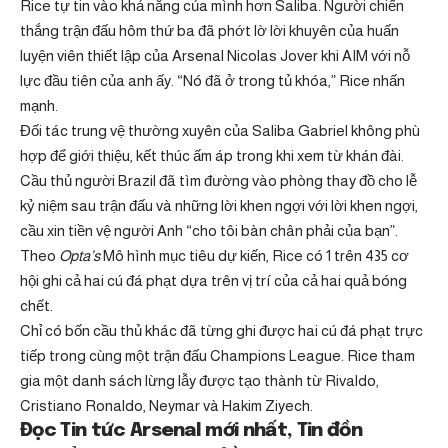
Rice tự tin vào khả năng của mình hơn Saliba. Người chiến
thắng trận đấu hôm thứ ba đã phớt lờ lời khuyên của huấn
luyện viên thiết lập của Arsenal Nicolas Jover khi AIM với nỗ
lực đầu tiên của anh ấy. “Nó đã ở trong tủ khóa,” Rice nhấn
mạnh.
Đối tác trung vệ thường xuyên của Saliba Gabriel không phù
hợp để giới thiệu, kết thúc ấm áp trong khi xem từ khán đài.
Cầu thủ người Brazil đã tìm đường vào phòng thay đồ cho lễ
kỷ niệm sau trận đấu và những lời khen ngợi với lời khen ngợi,
cầu xin tiền vệ người Anh “cho tôi bàn chân phải của bạn”.
Theo
Opta’s
Mô hình mục tiêu dự kiến, Rice có 1 trên 435 cơ
hội ghi cả hai cú đá phạt dựa trên vị trí của cả hai quả bóng
chết.
Chỉ có bốn cầu thủ khác đã từng ghi được hai cú đá phạt trực
tiếp trong cùng một trận đấu Champions League. Rice tham
gia một danh sách lừng lẫy được tạo thành từ Rivaldo,
Cristiano Ronaldo, Neymar và Hakim Ziyech.
Đọc Tin tức Arsenal mới nhất, Tin đồn