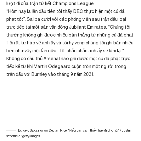
lượt đi của trận tứ kết Champions League.
“Hôm nay là lần đầu tiên tôi thấy DEC thực hiện một cú đá
phạt tốt”, Saliba cười với các phóng viên sau trận đấu loại
trực tiếp tại một sân vận động Jubilant Emirates. “Chúng tôi
thường không ghi được nhiều bàn thắng từ những cú đá phạt.
Tôi rất tự hào về anh ấy và tôi hy vọng chúng tôi ghi bàn nhiều
hơn như vậy một lần nữa. Tôi chắc chắn anh ấy sẽ làm lại.”
Không có cầu thủ Arsenal nào ghi được một cú đá phạt trực
tiếp kể từ khi Martin Odegaard cuộn tròn một người trong
trận đấu với Burnley vào tháng 9 năm 2021.
Bukayo Saka nói với Declan Rice: “Nếu bạn cảm thấy, hãy đi cho nó.” / Justin
setterfield/ gettyimages