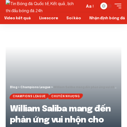
Aa
Video kết quả
Livescore
Soi kèo
Nhận định bóng đá
Blog
>
Champions League
>
William Saliba mang đến phản ứng vui nhộn cho các anh hùng Arsenal của Declan Rice
CHAMPIONS LEAGUE
CHUYỂN NHƯỢNG
William Saliba mang đến
phản ứng vui nhộn cho