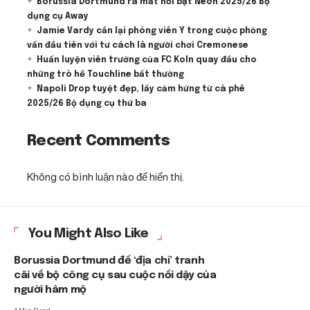
Borussia Dortmund ra mắt nổi bật Neon 2025/26 Bộ
dụng cụ Away
Jamie Vardy cắn lại phóng viên Ý trong cuộc phỏng
vấn đầu tiên với tư cách là người chơi Cremonese
Huấn luyện viên trưởng của FC Koln quay đầu cho
những trò hề Touchline bất thường
Napoli Drop tuyệt đẹp, lấy cảm hứng từ cà phê
2025/26 Bộ dụng cụ thứ ba
Recent Comments
Không có bình luận nào để hiển thị.
You Might Also Like
Borussia Dortmund để ‘địa chỉ’ tranh
cãi về bộ công cụ sau cuộc nổi dậy của
người hâm mộ