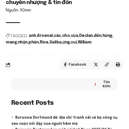
chuyển nhượng & tin đồn
Nguồn: 90min
TAGGED:
anh
Arsenal
các
cho
của
Declan
đến
hùng
mang
nhộn
phán
Rice
Saliba
ứng
vui
William
Facebook
Tìm
kiếm
Recent Posts
Borussia Dortmund để ‘địa chỉ’ tranh cãi về bộ công cụ
sau cuộc nổi dậy của người hâm mộ