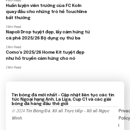
4 Min Read
Huấn luyện viên trưởng của FC Koln
quay đầu cho những trò hề Touchline
bất thường
3 Min Read
Napoli Drop tuyệt đẹp, lấy cảm hứng từ
cà phê 2025/26 Bộ dụng cụ thứ ba
2 Min Read
Como’s 2025/26 Home Kit tuyệt đẹp
như hồ truyền cảm hứng cho nó
2 Min Read
Tin bóng đá mới nhất
- Cập nhật liên tục các tin
tức
Ngoại hạng Anh
, La Liga, Cup C1 và các giải
bóng đá hàng đầu thế giới
© 2024
Tin Bóng Đá
.
Xổ số Trực tiếp
–
Xổ số Ngọc
Priva
Minh
.
Policy
|