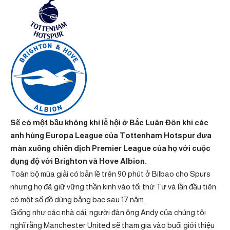
Sẽ có một bầu không khí lễ hội ở Bắc Luân Đôn khi các
anh hùng Europa League của Tottenham Hotspur đưa
màn xuống chiến dịch Premier League của họ với cuộc
đụng độ với Brighton và Hove Albion.
Toàn bộ mùa giải có bản lề trên 90 phút ở Bilbao cho Spurs
nhưng họ đã giữ vững thần kinh vào tối thứ Tư và lần đầu tiên
có một số đồ dùng bằng bạc sau 17 năm.
Giống như các nhà cái, người đàn ông Andy của chúng tôi
nghĩ rằng Manchester United sẽ tham gia vào buổi giới thiệu