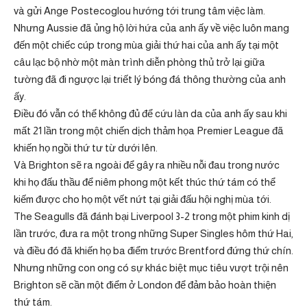
và gửi Ange Postecoglou hướng tới trung tâm việc làm.
Nhưng Aussie đã ủng hộ lời hứa của anh ấy về việc luôn mang
đến một chiếc cúp trong mùa giải thứ hai của anh ấy tại một
câu lạc bộ nhờ một màn trình diễn phòng thủ trở lại giữa
tường đã đi ngược lại triết lý bóng đá thông thường của anh
ấy.
Điều đó vẫn có thể không đủ để cứu làn da của anh ấy sau khi
mất 21 lần trong một chiến dịch thảm họa Premier League đã
khiến họ ngồi thứ tư từ dưới lên.
Và Brighton sẽ ra ngoài để gây ra nhiều nỗi đau trong nước
khi họ đấu thầu để niêm phong một kết thúc thứ tám có thể
kiếm được cho họ một vết nứt tại giải đấu hội nghị mùa tới.
The Seagulls đã đánh bại Liverpool 3-2 trong một phim kinh dị
lần trước, đưa ra một trong những Super Singles hôm thứ Hai,
và điều đó đã khiến họ ba điểm trước Brentford đứng thứ chín.
Nhưng những con ong có sự khác biệt mục tiêu vượt trội nên
Brighton sẽ cần một điểm ở London để đảm bảo hoàn thiện
thứ tám.