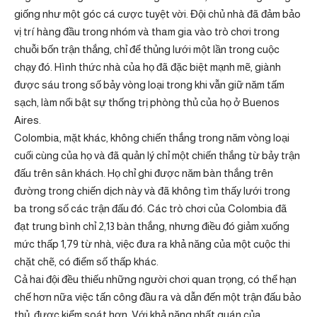
giống như một góc cá cược tuyệt vời. Đội chủ nhà đã đảm bảo
vị trí hàng đầu trong nhóm và tham gia vào trò chơi trong
chuỗi bốn trận thắng, chỉ để thủng lưới một lần trong cuộc
chạy đó. Hình thức nhà của họ đã đặc biệt mạnh mẽ, giành
được sáu trong số bảy vòng loại trong khi vẫn giữ năm tấm
sạch, làm nổi bật sự thống trị phòng thủ của họ ở Buenos
Aires.
Colombia, mặt khác, không chiến thắng trong năm vòng loại
cuối cùng của họ và đã quản lý chỉ một chiến thắng từ bảy trận
đấu trên sân khách. Họ chỉ ghi được năm bàn thắng trên
đường trong chiến dịch này và đã không tìm thấy lưới trong
ba trong số các trận đấu đó. Các trò chơi của Colombia đã
đạt trung bình chỉ 2,13 bàn thắng, nhưng điều đó giảm xuống
mức thấp 1,79 từ nhà, việc đưa ra khả năng của một cuộc thi
chặt chẽ, có điểm số thấp khác.
Cả hai đội đều thiếu những người chơi quan trọng, có thể hạn
chế hơn nữa việc tấn công đầu ra và dẫn đến một trận đấu bảo
thủ, được kiểm soát hơn. Với khả năng nhất quán của