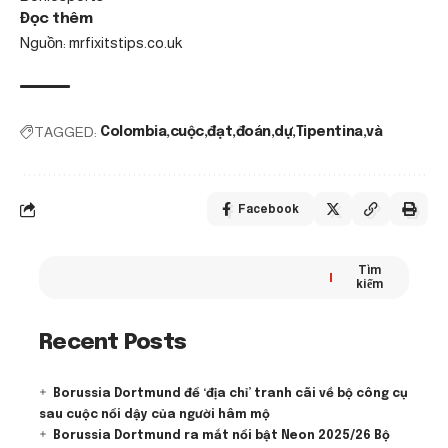
Đọc thêm
Nguồn: mrfixitstips.co.uk
TAGGED:
Colombia
cuộc
đạt
đoán
dự
Tipentina
và
Facebook
Tìm
kiếm
Recent Posts
Borussia Dortmund để ‘địa chỉ’ tranh cãi về bộ công cụ
sau cuộc nổi dậy của người hâm mộ
Borussia Dortmund ra mắt nổi bật Neon 2025/26 Bộ