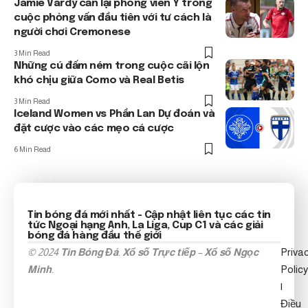
Jamie Vardy cắn lại phóng viên Ý trong
cuộc phỏng vấn đầu tiên với tư cách là
người chơi Cremonese
3 Min Read
Những cú đấm ném trong cuộc cãi lộn
khó chịu giữa Como và Real Betis
3 Min Read
Iceland Women vs Phần Lan Dự đoán và
đặt cược vào các mẹo cá cược
6 Min Read
Tin bóng đá mới nhất
- Cập nhật liên tục các tin
tức
Ngoại hạng Anh
, La Liga, Cup C1 và các giải
bóng đá hàng đầu thế giới
© 2024
Tin Bóng Đá
.
Xổ số Trực tiếp
–
Xổ số Ngọc
Priva
Minh
.
Policy
|
Điều