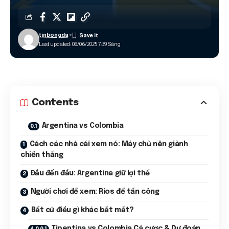
tinbongda
Last updated: 08/06/2025 7:39 Sáng
Contents
Argentina vs Colombia
Cách các nhà cái xem nó: Máy chủ nên giành
chiến thắng
Đầu đến đầu: Argentina giữ lợi thế
Người chơi để xem: Rios để tấn công
Bất cứ điều gì khác bắt mắt?
Tipentina vs Colombia Cá cược & Dự đoán