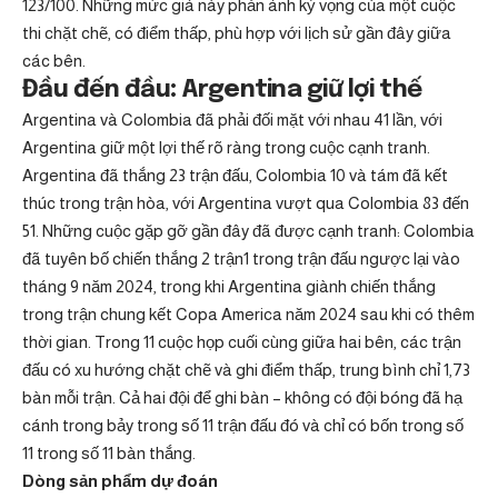
123/100. Những mức giá này phản ánh kỳ vọng của một cuộc
thi chặt chẽ, có điểm thấp, phù hợp với lịch sử gần đây giữa
các bên.
Đầu đến đầu
:
Argentina giữ lợi thế
Argentina và Colombia đã phải đối mặt với nhau 41 lần, với
Argentina giữ một lợi thế rõ ràng trong cuộc cạnh tranh.
Argentina đã thắng 23 trận đấu, Colombia 10 và tám đã kết
thúc trong trận hòa, với Argentina vượt qua Colombia 83 đến
51. Những cuộc gặp gỡ gần đây đã được cạnh tranh: Colombia
đã tuyên bố chiến thắng 2 trận1 trong trận đấu ngược lại vào
tháng 9 năm 2024, trong khi Argentina giành chiến thắng
trong trận chung kết Copa America năm 2024 sau khi có thêm
thời gian. Trong 11 cuộc họp cuối cùng giữa hai bên, các trận
đấu có xu hướng chặt chẽ và ghi điểm thấp, trung bình chỉ 1,73
bàn mỗi trận. Cả hai đội để ghi bàn – không có đội bóng đã hạ
cánh trong bảy trong số 11 trận đấu đó và chỉ có bốn trong số
11 trong số 11 bàn thắng.
Dòng sản phẩm dự đoán