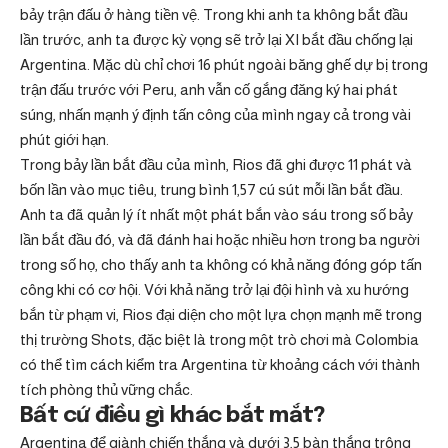
bảy trận đấu ở hàng tiền vệ. Trong khi anh ta không bắt đầu
lần trước, anh ta được kỳ vọng sẽ trở lại XI bắt đầu chống lại
Argentina. Mặc dù chỉ chơi 16 phút ngoài băng ghế dự bị trong
trận đấu trước với Peru, anh vẫn cố gắng đăng ký hai phát
súng, nhấn mạnh ý định tấn công của mình ngay cả trong vài
phút giới hạn.
Trong bảy lần bắt đầu của mình, Rios đã ghi được 11 phát và
bốn lần vào mục tiêu, trung bình 1,57 cú sút mỗi lần bắt đầu.
Anh ta đã quản lý ít nhất một phát bắn vào sáu trong số bảy
lần bắt đầu đó, và đã đánh hai hoặc nhiều hơn trong ba người
trong số họ, cho thấy anh ta không có khả năng đóng góp tấn
công khi có cơ hội. Với khả năng trở lại đội hình và xu hướng
bắn từ phạm vi, Rios đại diện cho một lựa chọn mạnh mẽ trong
thị trường Shots, đặc biệt là trong một trò chơi mà Colombia
có thể tìm cách kiểm tra Argentina từ khoảng cách với thành
tích phòng thủ vững chắc.
Bất cứ điều gì khác bắt mắt?
Argentina để giành chiến thắng và dưới 3,5 bàn thắng trông