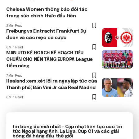
Chelsea Women thông báo đối tác
trang sức chính thức đầu tiên
3 Min Read
Freiburg vs Eintracht Frankfurt Dự
đoán và các mẹo cá cược
6 Min Read
MAN UTD KẾ HOẠCH KẾ HOẠCH TIÊU
CHUẨN CHO NỀN TẢNG EUROPA League
tiềm năng
7 Min Read
Haaland xem xét lối ra ngay lập tức của
Thành phố; Bán Vini Jr của Real Madrid
6 Min Read
Tin bóng đá mới nhất
- Cập nhật liên tục các tin
tức
Ngoại hạng Anh
, La Liga, Cup C1 và các giải
bóng đá hàng đầu thế giới