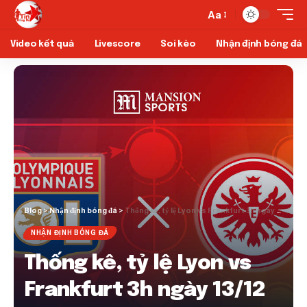
Aa
Video kết quả
Livescore
Soi kèo
Nhận định bóng đá
Blog
>
Nhận định bóng đá
>
Thống kê, tỷ lệ Lyon vs Frankfurt 3h ngày 13/12
NHẬN ĐỊNH BÓNG ĐÁ
Thống kê, tỷ lệ Lyon vs
Frankfurt 3h ngày 13/12