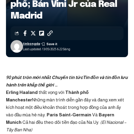
phố; Bán Vini Jr của Real
Madrid
tinbongda
Last updated: 13/05/2025 6:22 Sáng
90 phút tròn mới nhất
Chuyển tin tức
Tin đồn và tin đồn lưu
hành trên khắp thế giới …
Erling Haaland
thất vọng với
Thành phố
Manchester
Những màn trình diễn gần đây và đang xem xét
kích hoạt một điều khoản thoát trong hợp đồng của anh ấy
vào đầu mùa hè này.
Paris Saint-Germain
Và
Bayern
Munich
Cả hai đều theo dõi tiền đạo của Na Uy.
(El Nacional –
Tây Ban Nha)