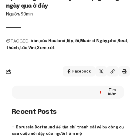
ngày qua ở đây
Nguồn: 90min
TAGGED:
bàn
của
Haaland
lập
lời
Madrid
Ngày
phó
Real
thành
tức
Vini
Xem
xét
Facebook
Tìm
kiếm
Recent Posts
Borussia Dortmund để ‘địa chỉ’ tranh cãi về bộ công cụ
sau cuộc nổi dậy của người hâm mộ