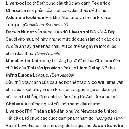
Liverpool
có thể sử dụng cầu thủ chạy cánh
Federico
Chiesa
Là một phần của một cuộc đấu thầu để thu hút
Ademola lookman
Rời khỏi Atalanta và trở lại Premier
League.
(Quotidiano Sportivo – Ý)
Darwin Nunez
sẵn sàng trao đổi
Liverpool
Đối với Ả Rập
Saudi vào mùa hè này, nhưng mức độ quan tâm đến các dịch
vụ của anh ấy trên khắp châu Âu có thể sẽ gây ra một cuộc
chiến đấu thầu.
(David Lynch)
Manchester United
tự tin rằng họ sẽ đánh bại
Chelsea
đến
chữ ký của
Thị trấn Ipswich
tiền đạo
Liam Delap
Nếu họ
thắng Europa League.
(Ben Jacobs)
Cầu thủ chạy cánh của câu lạc bộ thể thao
Nico Williams
vẫn
chưa cam kết chuyển đến Premier League, mặc dù đại diện
của anh ta khẳng định anh ta sẵn sàng tới Anh.
Arsenal
Và
Chelsea
là những người cầu hôn hàng đầu nhưng
Liverpool
Thì
Thành phố đàn ông
Và
Newcastle United
Tất cả đã tổ chức các cuộc đàm phán thăm dò.
(Bóng đá TBR)
Bayer Leverkusen đã sẵn sàng để trả giá cho
Jadon Sancho