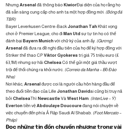
Nhưng
Arsenal
đã thông báo
Kiwior
Đại diện của họ rằng họ
đã sẵn sàng cung cấp cho anh ta một hợp đồng mới.
(Bóng đá
TBR)
Bayer Leverkusen Centre-Back
Jonathan Tah
Khát vọng
chơi ở Premier League, cho đi
Man Utd
sự tự tin họ có thể
đánh bại
Bayern Munich
với chữ ký của anh ấy.
(Gương)
Arsenal
đã đưa ra đề nghị đầu tiên của họ để ký hợp đồng với
Striker thể thao CP
Viktor Gyokeres
trị giá 75 triệu euro (£
63,1M) nhưng sợ hãi
Chelsea
Có thể gửi một giá thầu vượt
trội để thổi chúng ra khỏi nước.
(Correio da Manha – Bồ Đào
Nha)
Nơi khác,
Arsenal
được coi là người cầu hôn hàng đầu để
theo đuổi tiền đạo của Lille
Jonathan David
ai cũng bị truy nã
bởi
Chelsea
Thì
Newcastle
Và
West Ham
.
(InterLive – Ý)
Everton
tiền vệ
Abdoulaye Doucoure
đang nói chuyện về
việc chuyển đến phía Ả Rập Saudi Al Shabab.
(Foot Mercato –
Pháp)
Đọc những tin đồn chuyển nhượng trong vài