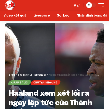
Aa
Video kết quả
Livescore
Soi kèo
Nhận định bóng đá
Blog
>
Thế giới
>
Ả Rập Saudi
>
Haaland xem xét lối ra ngay lập tức của Thành phố; Bán Vini Jr của Real Madrid
Ả RẬP SAUDI
CHUYỂN NHƯỢNG
Haaland xem xét lối ra
ngay lập tức của Thành