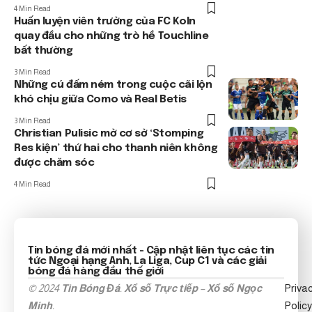
4 Min Read
Huấn luyện viên trưởng của FC Koln
quay đầu cho những trò hề Touchline
bất thường
3 Min Read
Những cú đấm ném trong cuộc cãi lộn
khó chịu giữa Como và Real Betis
3 Min Read
Christian Pulisic mở cơ sở ‘Stomping
Res kiện’ thứ hai cho thanh niên không
được chăm sóc
4 Min Read
Tin bóng đá mới nhất
- Cập nhật liên tục các tin
tức
Ngoại hạng Anh
, La Liga, Cup C1 và các giải
bóng đá hàng đầu thế giới
© 2024
Tin Bóng Đá
.
Xổ số Trực tiếp
–
Xổ số Ngọc
Priva
Minh
.
Policy