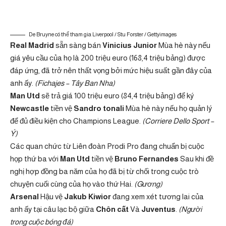
De Bruyne có thể tham gia Liverpool / Stu Forster / Gettyimages
Real Madrid
sẵn sàng bán
Vinicius Junior
Mùa hè này nếu
giá yêu cầu của họ là 200 triệu euro (168,4 triệu bảng) được
đáp ứng, đã trở nên thất vọng bởi mức hiệu suất gần đây của
anh ấy.
(Fichajes – Tây Ban Nha)
Man Utd
sẽ trả giá 100 triệu euro (84,4 triệu bảng) để ký
Newcastle
tiền vệ
Sandro tonali
Mùa hè này nếu họ quản lý
để đủ điều kiện cho Champions League.
(Corriere Dello Sport –
Ý)
Các quan chức từ Liên đoàn Prodi Pro đang chuẩn bị cuộc
họp thứ ba với
Man Utd
tiền vệ
Bruno Fernandes
Sau khi đề
nghị hợp đồng ba năm của họ đã bị từ chối trong cuộc trò
chuyện cuối cùng của họ vào thứ Hai.
(Gương)
Arsenal
Hậu vệ
Jakub Kiwior
đang xem xét tương lai của
anh ấy tại câu lạc bộ giữa
Chôn cất
Và
Juventus
.
(Người
trong cuộc bóng đá)