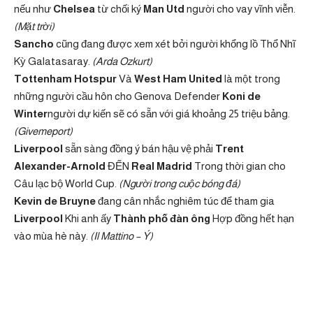
nếu như
Chelsea
từ chối ký
Man Utd
người cho vay vĩnh viễn.
(Mặt trời)
Sancho
cũng đang được xem xét bởi người khổng lồ Thổ Nhĩ
Kỳ Galatasaray.
(Arda Ozkurt)
Tottenham Hotspur
Và
West Ham United
là một trong
những người cầu hôn cho Genova Defender
Koni de
Winter
người dự kiến ​​sẽ có sẵn với giá khoảng 25 triệu bảng.
(Givemeport)
Liverpool
sẵn sàng đồng ý bán hậu vệ phải
Trent
Alexander-Arnold
ĐẾN
Real Madrid
Trong thời gian cho
Câu lạc bộ World Cup.
(Người trong cuộc bóng đá)
Kevin de Bruyne
đang cân nhắc nghiêm túc để tham gia
Liverpool
Khi anh ấy
Thành phố đàn ông
Hợp đồng hết hạn
vào mùa hè này.
(Il Mattino – Ý)