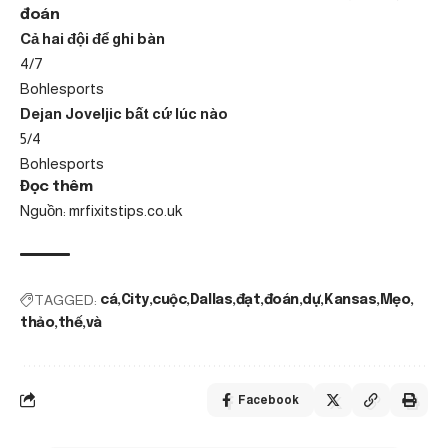
đoán
Cả hai đội để ghi bàn
4/7
Bohlesports
Dejan Joveljic bất cứ lúc nào
5/4
Bohlesports
Đọc thêm
Nguồn: mrfixitstips.co.uk
TAGGED:
cá
City
cuộc
Dallas
đạt
đoán
dự
Kansas
Mẹo
thảo
thế
và
Facebook