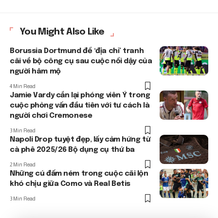
You Might Also Like
Borussia Dortmund để ‘địa chỉ’ tranh
cãi về bộ công cụ sau cuộc nổi dậy của
người hâm mộ
4 Min Read
Jamie Vardy cắn lại phóng viên Ý trong
cuộc phỏng vấn đầu tiên với tư cách là
người chơi Cremonese
3 Min Read
Napoli Drop tuyệt đẹp, lấy cảm hứng từ
cà phê 2025/26 Bộ dụng cụ thứ ba
2 Min Read
Những cú đấm ném trong cuộc cãi lộn
khó chịu giữa Como và Real Betis
3 Min Read