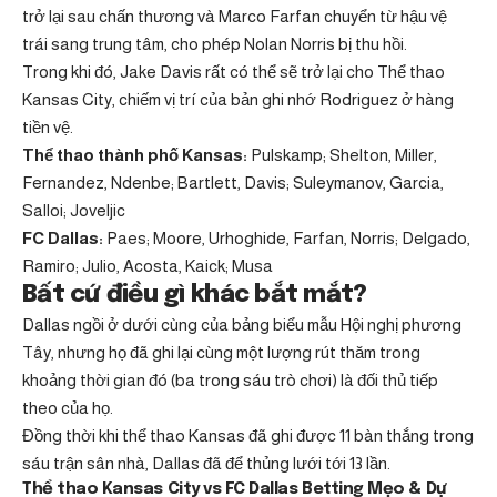
trở lại sau chấn thương và Marco Farfan chuyển từ hậu vệ
trái sang trung tâm, cho phép Nolan Norris bị thu hồi.
Trong khi đó, Jake Davis rất có thể sẽ trở lại cho Thể thao
Kansas City, chiếm vị trí của bản ghi nhớ Rodriguez ở hàng
tiền vệ.
Thể thao thành phố Kansas:
Pulskamp; Shelton, Miller,
Fernandez, Ndenbe; Bartlett, Davis; Suleymanov, Garcia,
Salloi; Joveljic
FC Dallas:
Paes; Moore, Urhoghide, Farfan, Norris; Delgado,
Ramiro; Julio, Acosta, Kaick; Musa
Bất cứ điều gì khác bắt mắt?
Dallas ngồi ở dưới cùng của bảng biểu mẫu Hội nghị phương
Tây, nhưng họ đã ghi lại cùng một lượng rút thăm trong
khoảng thời gian đó (ba trong sáu trò chơi) là đối thủ tiếp
theo của họ.
Đồng thời khi thể thao Kansas đã ghi được 11 bàn thắng trong
sáu trận sân nhà, Dallas đã để thủng lưới tới 13 lần.
Thể thao Kansas City vs FC Dallas Betting Mẹo & Dự