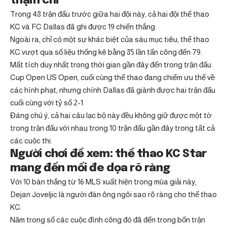
thậm chí
Trong 48 trận đấu trước giữa hai đội này, cả hai đội thể thao
KC và FC Dallas đã ghi được 19 chiến thắng.
Ngoài ra, chỉ có một sự khác biệt của sáu mục tiêu, thể thao
KC vượt qua số liệu thống kê bằng 85 lần tấn công đến 79.
Mất tích duy nhất trong thời gian gần đây đến trong trận đấu
Cup Open US Open, cuối cùng thể thao đang chiếm ưu thế về
các hình phạt, nhưng chính Dallas đã giành được hai trận đấu
cuối cùng với tỷ số 2-1.
Đáng chú ý, cả hai câu lạc bộ này đều không giữ được một tờ
trong trận đấu với nhau trong 10 trận đấu gần đây trong tất cả
các cuộc thi.
Người chơi để xem: thể thao KC Star
mang đến mối đe dọa rõ ràng
Với 10 bàn thắng từ 16 MLS xuất hiện trong mùa giải này,
Dejan Joveljic là người đàn ông ngôi sao rõ ràng cho thể thao
KC.
Năm trong số các cuộc đình công đó đã đến trong bốn trận