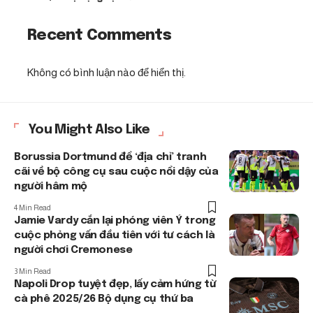
Recent Comments
Không có bình luận nào để hiển thị.
You Might Also Like
Borussia Dortmund để ‘địa chỉ’ tranh
cãi về bộ công cụ sau cuộc nổi dậy của
người hâm mộ
4 Min Read
Jamie Vardy cắn lại phóng viên Ý trong
cuộc phỏng vấn đầu tiên với tư cách là
người chơi Cremonese
3 Min Read
Napoli Drop tuyệt đẹp, lấy cảm hứng từ
cà phê 2025/26 Bộ dụng cụ thứ ba