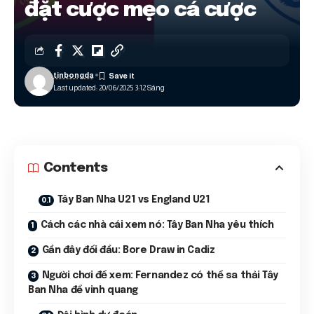
đặt cược mẹo cá cược
tinbongda
Last updated: 20/06/2025 3:12 Sáng
Contents
Tây Ban Nha U21 vs England U21
Cách các nhà cái xem nó: Tây Ban Nha yêu thích
Gần đây đối đầu: Bore Draw in Cadiz
Người chơi để xem: Fernandez có thể sa thải Tây
Ban Nha để vinh quang