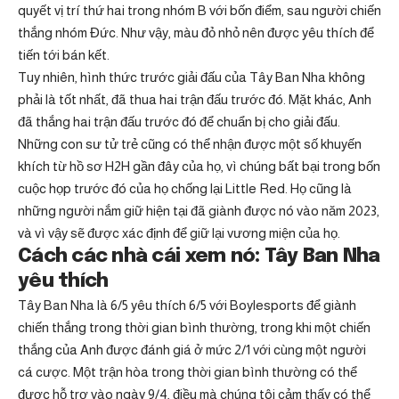
quyết vị trí thứ hai trong nhóm B với bốn điểm, sau người chiến
thắng nhóm Đức. Như vậy, màu đỏ nhỏ nên được yêu thích để
tiến tới bán kết.
Tuy nhiên, hình thức trước giải đấu của Tây Ban Nha không
phải là tốt nhất, đã thua hai trận đấu trước đó. Mặt khác, Anh
đã thắng hai trận đấu trước đó để chuẩn bị cho giải đấu.
Những con sư tử trẻ cũng có thể nhận được một số khuyến
khích từ hồ sơ H2H gần đây của họ, vì chúng bất bại trong bốn
cuộc họp trước đó của họ chống lại Little Red. Họ cũng là
những người nắm giữ hiện tại đã giành được nó vào năm 2023,
và vì vậy sẽ được xác định để giữ lại vương miện của họ.
Cách các nhà cái xem nó: Tây Ban Nha
yêu thích
Tây Ban Nha là 6/5 yêu thích 6/5 với Boylesports để giành
chiến thắng trong thời gian bình thường, trong khi một chiến
thắng của Anh được đánh giá ở mức 2/1 với cùng một người
cá cược. Một trận hòa trong thời gian bình thường có thể
được hỗ trợ vào ngày 9/4, điều mà chúng tôi cảm thấy có thể