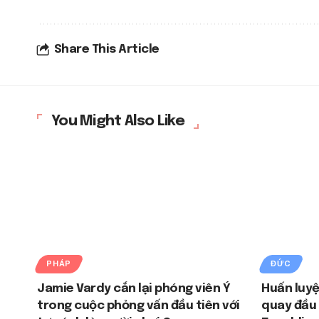
Share This Article
You Might Also Like
PHÁP
ĐỨC
Jamie Vardy cắn lại phóng viên Ý
Huấn luyệ
trong cuộc phỏng vấn đầu tiên với
quay đầu 