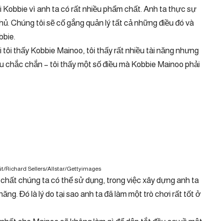
i Kobbie vì anh ta có rất nhiều phẩm chất. Anh ta thực sự
hủ. Chúng tôi sẽ cố gắng quản lý tất cả những điều đó và
bbie.
i tôi thấy Kobbie Mainoo, tôi thấy rất nhiều tài năng nhưng
điều chắc chắn – tôi thấy một số điều mà Kobbie Mainoo phải
út/Richard Sellers/Allstar/Gettyimages
chất chúng ta có thể sử dụng, trong việc xây dựng anh ta
năng. Đó là lý do tại sao anh ta đã làm một trò chơi rất tốt ở