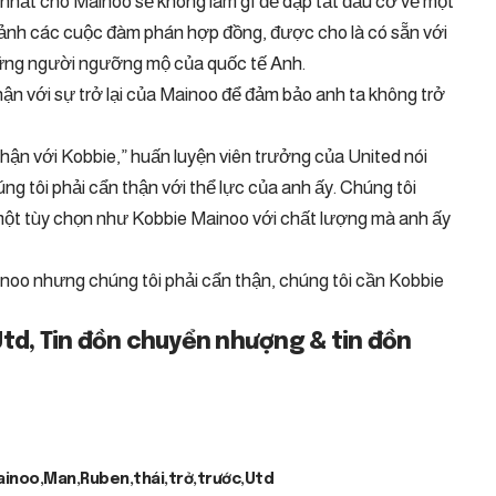
 nhất cho Mainoo sẽ không làm gì để dập tắt đầu cơ về một
i cảnh các cuộc đàm phán hợp đồng, được cho là có sẵn với
hững người ngưỡng mộ của quốc tế Anh.
n với sự trở lại của Mainoo để đảm bảo anh ta không trở
hận với Kobbie,” huấn luyện viên trưởng của United nói
úng tôi phải cẩn thận với thể lực của anh ấy. Chúng tôi
à một tùy chọn như Kobbie Mainoo với chất lượng mà anh ấy
inoo nhưng chúng tôi phải cẩn thận, chúng tôi cần Kobbie
Utd, Tin đồn chuyển nhượng & tin đồn
ainoo
Man
Ruben
thái
trở
trước
Utd