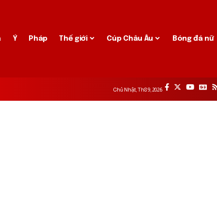
a
Ý
Pháp
Thế giới
Cúp Châu Âu
Bóng đá nữ
Chủ Nhật, Th8 9, 2026