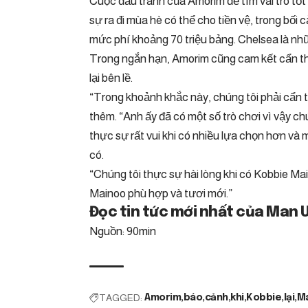
Cuộc đấu tranh của Amorim để tìm vai trò tốt
sự ra đi mùa hè có thể cho tiền vệ, trong bố
mức phí khoảng 70 triệu bảng. Chelsea là n
Trong ngắn hạn, Amorim cũng cam kết cẩn thậ
lại bên lề.
“Trong khoảnh khắc này, chúng tôi phải cẩn t
thêm. “Anh ấy đã có một số trò chơi vì vậy ch
thực sự rất vui khi có nhiều lựa chọn hơn v
có.
“Chúng tôi thực sự hài lòng khi có Kobbie Ma
Mainoo phù hợp và tươi mới.”
Đọc tin tức mới nhất của Man 
Nguồn: 90min
TAGGED:
Amorim
báo
cảnh
khi
Kobbie
lại
M