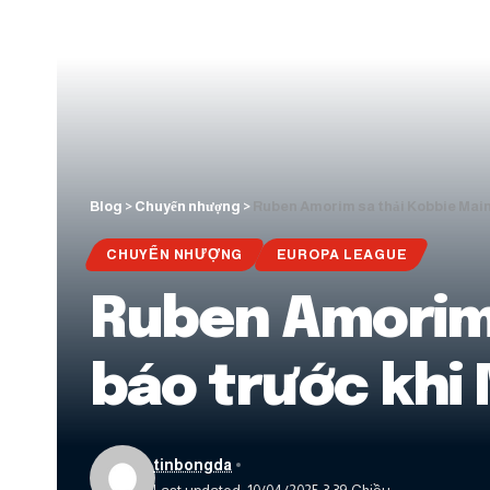
Blog
>
Chuyển nhượng
>
Ruben Amorim sa thải Kobbie Maino
CHUYỂN NHƯỢNG
EUROPA LEAGUE
Ruben Amorim 
báo trước khi 
tinbongda