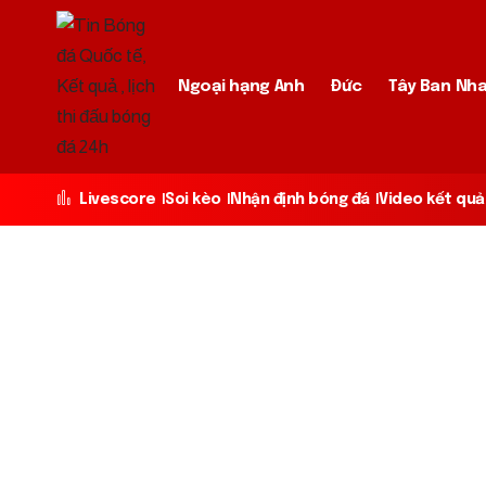
Ngoại hạng Anh
Đức
Tây Ban Nh
Livescore
Soi kèo
Nhận định bóng đá
Video kết quả