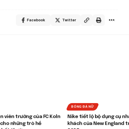
Facebook
Twitter
BÓNG ĐÁ NỮ
n viên trưởng của FC Koln
Nike tiết lộ bộ dụng cụ nh
cho những trò hề
khách của New England t