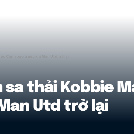
o Cảnh báo trước khi Man Utd trở lại
sa thải Kobbie M
Man Utd trở lại