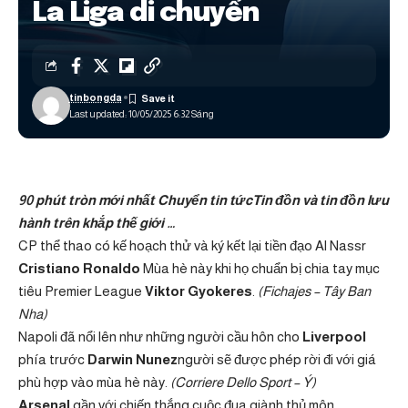
La Liga di chuyển
tinbongda
Last updated: 10/05/2025 6:32 Sáng
90 phút tròn mới nhất
Chuyển tin tức
Tin đồn và tin đồn lưu
hành trên khắp thế giới …
CP thể thao có kế hoạch thử và ký kết lại tiền đạo Al Nassr
Cristiano Ronaldo
Mùa hè này khi họ chuẩn bị chia tay mục
tiêu Premier League
Viktor Gyokeres
.
(Fichajes – Tây Ban
Nha)
Napoli đã nổi lên như những người cầu hôn cho
Liverpool
phía trước
Darwin Nunez
người sẽ được phép rời đi với giá
phù hợp vào mùa hè này.
(Corriere Dello Sport – Ý)
Arsenal
gần với chiến thắng cuộc đua giành thủ môn