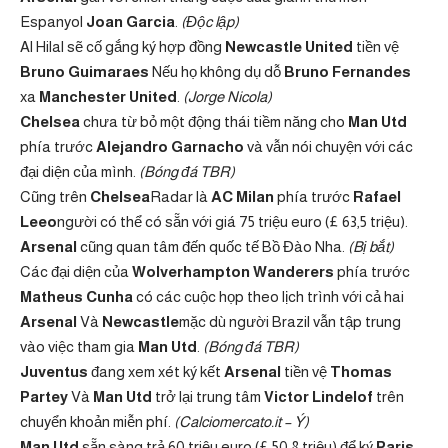
Espanyol
Joan Garcia
.
(Độc lập)
Al Hilal sẽ cố gắng ký hợp đồng
Newcastle United
tiền vệ
Bruno Guimaraes
Nếu họ không dụ dỗ
Bruno Fernandes
xa
Manchester United
.
(Jorge Nicola)
Chelsea
chưa từ bỏ một động thái tiềm năng cho
Man Utd
phía trước
Alejandro Garnacho
và vẫn nói chuyện với các
đại diện của mình.
(Bóng đá TBR)
Cũng trên
Chelsea
Radar là
AC Milan
phía trước
Rafael
Leeo
người có thể có sẵn với giá 75 triệu euro (£ 63,5 triệu).
Arsenal
cũng quan tâm đến quốc tế Bồ Đào Nha.
(Bị bắt)
Các đại diện của
Wolverhampton Wanderers
phía trước
Matheus Cunha
có các cuộc họp theo lịch trình với cả hai
Arsenal
Và
Newcastle
mặc dù người Brazil vẫn tập trung
vào việc tham gia
Man Utd
.
(Bóng đá TBR)
Juventus
đang xem xét ký kết
Arsenal
tiền vệ
Thomas
Partey
Và
Man Utd
trở lại trung tâm
Victor Lindelof
trên
chuyển khoản miễn phí.
(Calciomercato.it – ​​Ý)
Man Utd
sẵn sàng trả 60 triệu euro (£ 50,8 triệu) để ký
Paris