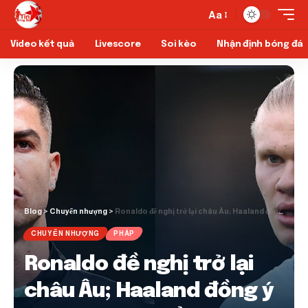
Aa
Video kết quả
Livescore
Soi kèo
Nhận định bóng đá
Blog
>
Chuyển nhượng
>
Ronaldo đề nghị trở lại châu Âu; Haaland đồng ý La Liga di chuyển
CHUYỂN NHƯỢNG
PHÁP
Ronaldo đề nghị trở lại
châu Âu; Haaland đồng ý