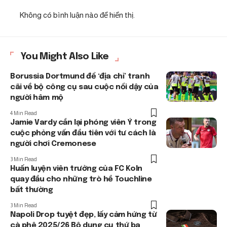
Không có bình luận nào để hiển thị.
You Might Also Like
Borussia Dortmund để ‘địa chỉ’ tranh
cãi về bộ công cụ sau cuộc nổi dậy của
người hâm mộ
4 Min Read
Jamie Vardy cắn lại phóng viên Ý trong
cuộc phỏng vấn đầu tiên với tư cách là
người chơi Cremonese
3 Min Read
Huấn luyện viên trưởng của FC Koln
quay đầu cho những trò hề Touchline
bất thường
3 Min Read
Napoli Drop tuyệt đẹp, lấy cảm hứng từ
cà phê 2025/26 Bộ dụng cụ thứ ba