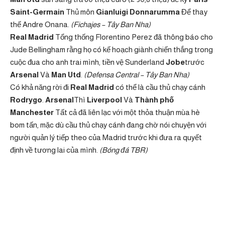
Saint-Germain
Thủ môn
Gianluigi Donnarumma
Để thay
thế Andre Onana.
(Fichajes – Tây Ban Nha)
Real Madrid
Tổng thống Florentino Perez đã thông báo cho
Jude Bellingham rằng họ có kế hoạch giành chiến thắng trong
cuộc đua cho anh trai mình, tiền vệ Sunderland
Jobe
trước
Arsenal
Và
Man Utd
.
(Defensa Central – Tây Ban Nha)
Có khả năng rời đi
Real Madrid
có thể là cầu thủ chạy cánh
Rodrygo
.
Arsenal
Thì
Liverpool
Và
Thành phố
Manchester
Tất cả đã liên lạc với một thỏa thuận mùa hè
bom tấn, mặc dù cầu thủ chạy cánh đang chờ nói chuyện với
người quản lý tiếp theo của Madrid trước khi đưa ra quyết
định về tương lai của mình.
(Bóng đá TBR)