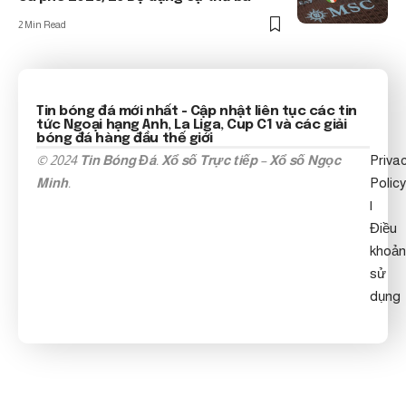
2 Min Read
Tin bóng đá mới nhất
- Cập nhật liên tục các tin
tức
Ngoại hạng Anh
, La Liga, Cup C1 và các giải
bóng đá hàng đầu thế giới
© 2024
Tin Bóng Đá
.
Xổ số Trực tiếp
–
Xổ số Ngọc
Priva
Minh
.
Policy
|
Điều
khoản
sử
dụng