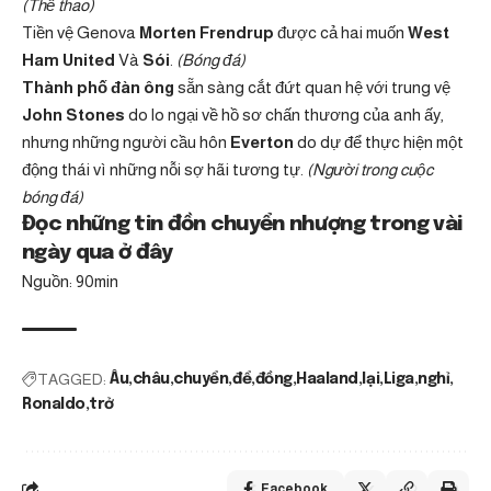
(Thể thao)
Tiền vệ Genova
Morten Frendrup
được cả hai muốn
West
Ham United
Và
Sói
.
(Bóng đá)
Thành phố đàn ông
sẵn sàng cắt đứt quan hệ với trung vệ
John Stones
do lo ngại về hồ sơ chấn thương của anh ấy,
nhưng những người cầu hôn
Everton
do dự để thực hiện một
động thái vì những nỗi sợ hãi tương tự.
(Người trong cuộc
bóng đá)
Đọc những tin đồn chuyển nhượng trong vài
ngày qua ở đây
Nguồn: 90min
TAGGED:
Âu
châu
chuyển
để
đồng
Haaland
lại
Liga
nghỉ
Ronaldo
trở
Facebook