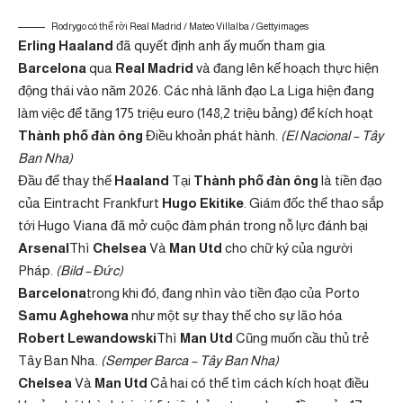
Rodrygo có thể rời Real Madrid / Mateo Villalba / Gettyimages
Erling Haaland
đã quyết định anh ấy muốn tham gia
Barcelona
qua
Real Madrid
và đang lên kế hoạch thực hiện
động thái vào năm 2026. Các nhà lãnh đạo La Liga hiện đang
làm việc để tăng 175 triệu euro (148,2 triệu bảng) để kích hoạt
Thành phố đàn ông
Điều khoản phát hành.
(El Nacional – Tây
Ban Nha)
Đầu để thay thế
Haaland
Tại
Thành phố đàn ông
là tiền đạo
của Eintracht Frankfurt
Hugo Ekitike
. Giám đốc thể thao sắp
tới Hugo Viana đã mở cuộc đàm phán trong nỗ lực đánh bại
Arsenal
Thì
Chelsea
Và
Man Utd
cho chữ ký của người
Pháp.
(Bild – Đức)
Barcelona
trong khi đó, đang nhìn vào tiền đạo của Porto
Samu Aghehowa
như một sự thay thế cho sự lão hóa
Robert Lewandowski
Thì
Man Utd
Cũng muốn cầu thủ trẻ
Tây Ban Nha.
(Semper Barca – Tây Ban Nha)
Chelsea
Và
Man Utd
Cả hai có thể tìm cách kích hoạt điều