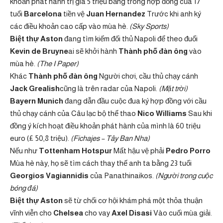
khoản phát hành trị giá 5 triệu bảng trong hợp đồng của 17
tuổi
Barcelona
tiền vệ
Juan Hernandez
Trước khi anh ký
các điều khoản cao cấp vào mùa hè.
(Sky Sports)
Biệt thự Aston
đang tìm kiếm đối thủ Napoli để theo đuổi
Kevin de Bruyne
ai sẽ khởi hành
Thành phố đàn ông
vào
mùa hè.
(The I Paper)
Khác
Thành phố đàn ông
Người chơi, cầu thủ chạy cánh
Jack Grealish
cũng là trên radar của Napoli.
(Mặt trời)
Bayern Munich
đang dẫn đầu cuộc đua ký hợp đồng với cầu
thủ chạy cánh của Câu lạc bộ thể thao
Nico Williams
Sau khi
đồng ý kích hoạt điều khoản phát hành của mình là 60 triệu
euro (£ 50,8 triệu).
(Fichajes – Tây Ban Nha)
Nếu như
Tottenham Hotspur
Mất hậu vệ phải
Pedro Porro
Mùa hè này, họ sẽ tìm cách thay thế anh ta bằng 23 tuổi
Georgios Vagiannidis
của Panathinaikos.
(Người trong cuộc
bóng đá)
Biệt thự Aston
sẽ từ chối cơ hội khám phá một thỏa thuận
vĩnh viễn cho
Chelsea
cho vay
Axel Disasi
Vào cuối mùa giải.