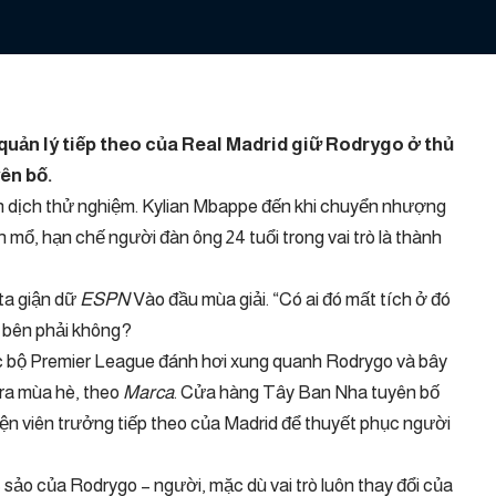
 quản lý tiếp theo của Real Madrid
giữ
Rodrygo ở thủ
ên bố.
ến dịch thử nghiệm. Kylian Mbappe đến khi chuyển nhượng
 mổ, hạn chế người đàn ông 24 tuổi trong vai trò là thành
 ta giận dữ
ESPN
Vào đầu mùa giải. “Có ai đó mất tích ở đó
ở bên phải không?
c bộ Premier League đánh hơi xung quanh Rodrygo và bây
 ra mùa hè, theo
Marca
. Cửa hàng Tây Ban Nha tuyên bố
yện viên trưởng tiếp theo của Madrid để thuyết phục người
 sảo của Rodrygo – người, mặc dù vai trò luôn thay đổi của