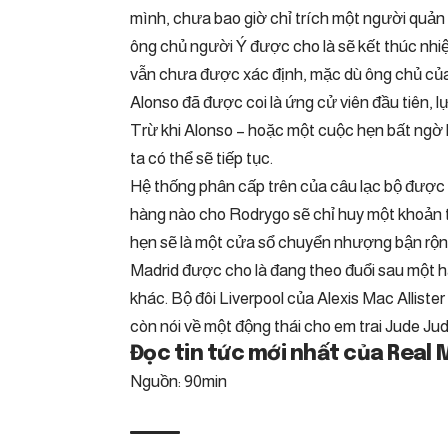
mình, chưa bao giờ chỉ trích một người quản 
ông chủ người Ý được cho là sẽ kết thúc nhiệ
vẫn chưa được xác định, mặc dù ông chủ của
Alonso đã được coi là ứng cử viên đầu tiên, l
Trừ khi Alonso – hoặc một cuộc hẹn bất ngờ 
ta có thể sẽ tiếp tục.
Hệ thống phân cấp trên của câu lạc bộ được c
hàng nào cho Rodrygo sẽ chỉ huy một khoản ti
hẹn sẽ là một cửa sổ chuyển nhượng bận rộn
Madrid được cho là đang theo đuổi sau một hậ
khác. Bộ đôi Liverpool của Alexis Mac Alliste
còn nói về một động thái cho em trai Jude Ju
Đọc tin tức mới nhất của Real 
Nguồn: 90min