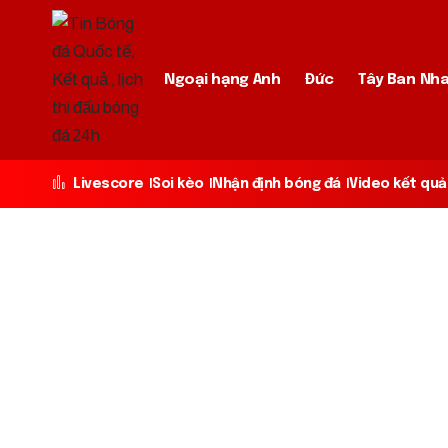
Ngoại hạng Anh
Đức
Tây Ban Nh
Livescore
Soi kèo
Nhận định bóng đá
Video kết quả