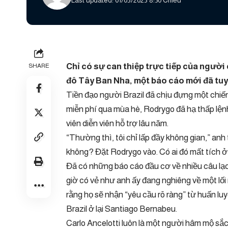
Last updated: 01/05/2025 8:30 Chiều
Chỉ có sự can thiệp trực tiếp của người
SHARE
đô Tây Ban Nha, một báo cáo mới đã tuy
Tiền đạo người Brazil đã chịu đựng một chi
miễn phí qua mùa hè, Rodrygo đã hạ thấp lệnh
viên diễn viên hỗ trợ lâu năm.
“Thường thì, tôi chỉ lấp đầy không gian,” anh
không? Đặt Rodrygo vào. Có ai đó mất tích 
Đã có những báo cáo đầu cơ về nhiều câu lạ
giờ có vẻ như anh ấy đang nghiêng về một lối
rằng họ sẽ nhận “yêu cầu rõ ràng” từ huấn lu
Brazil ở lại Santiago Bernabeu.
Carlo Ancelotti luôn là một người hâm mộ sắc