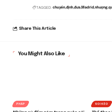
TAGGED:
chuyển
định
đưa
Madrid
nhượng
q
Share This Article
You Might Also Like
PHÁP
SOI KÈO