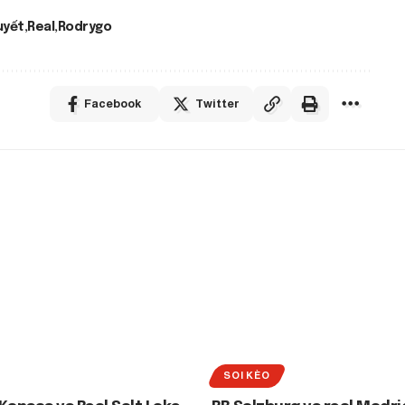
uyết
Real
Rodrygo
Facebook
Twitter
SOI KÈO