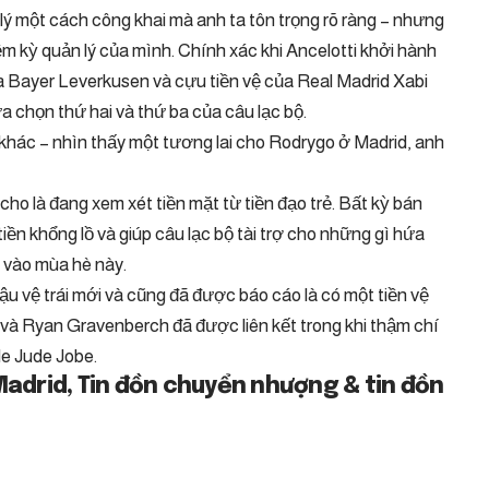
lý một cách công khai mà anh ta tôn trọng rõ ràng – nhưng
m kỳ quản lý của mình. Chính xác khi Ancelotti khởi hành
 Bayer Leverkusen và cựu tiền vệ của Real Madrid Xabi
ựa chọn thứ hai và thứ ba của câu lạc bộ.
khác – nhìn thấy một tương lai cho Rodrygo ở Madrid, anh
ho là đang xem xét tiền mặt từ tiền đạo trẻ. Bất kỳ bán
ền khổng lồ và giúp câu lạc bộ tài trợ cho những gì hứa
 vào mùa hè này.
u vệ trái mới và cũng đã được báo cáo là có một tiền vệ
r và Ryan Gravenberch đã được liên kết trong khi thậm chí
de Jude Jobe.
Madrid, Tin đồn chuyển nhượng & tin đồn