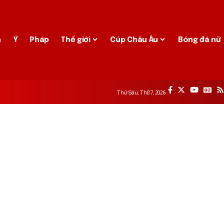
a
Ý
Pháp
Thế giới
Cúp Châu Âu
Bóng đá nữ
Thứ Sáu, Th8 7, 2026