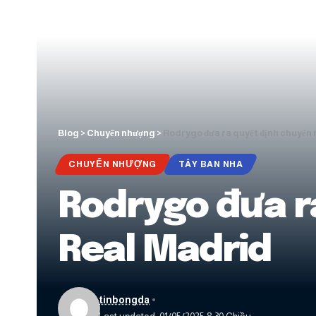
Blog
>
Chuyển nhượng
>
Rodrygo đưa ra quyết định chuyển
CHUYỂN NHƯỢNG
TÂY BAN NHA
Rodrygo đưa r
Real Madrid
tinbongda