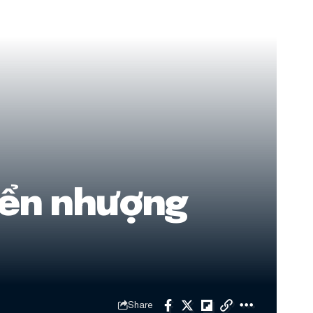
yển nhượng
Share