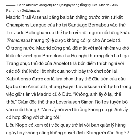
Carlo Ancelotti đang chịu áp lực ngày càng tăng tại Real Madrid / Alex
Pantling / Gettyimages
Madrid Trail Arsenal bằng ba bàn thắng trước trận tứ kết
Champions League của họ tại Santiago Bernabeu vào thứ
Tư. Jude Bellingham có thể tự tin về một người nổi tiếng khác
‘Remontada’
nhưng tỷ lệ cược không có lợi cho Ancelotti.
Ở trong nước, Madrid cũng phải đối mặt với một nhiệm vụ khó
khăn để vượt qua Barcelona tại Hội nghị thượng đỉnh La Liga.
Trang phục thủ đô của Ancelotti là bốn điểm thích nghi với
các đối thủ khốc liệt nhất của họ với bảy trò chơi còn lại.
Xabi Alonso được coi là lựa chọn thay thế đầu tiên của câu
lạc bộ cho Ancelotti, nhưng Bayer Leverkusen rất tự tin trong
việc giữ tiền vệ Madrid cũ ở Đức. “Không, anh ấy ở lại, thế
thôi,” Giám đốc thể thao Leverkusen Simon Rolfes tuyên bố
vào cuối tháng 3. “Anh ấy nói với tôi rằng không có gì. Anh ấy
có hợp đồng với chúng tôi.”
Liệu Klopp có xem xét việc quay trở lại với ban quản lý hàng
ngày hay không cũng không quyết định. Khi người đàn ông 57