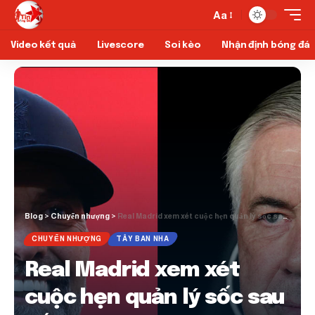
Aa
Video kết quả
Livescore
Soi kèo
Nhận định bóng đá
Blog
>
Chuyển nhượng
>
Real Madrid xem xét cuộc hẹn quản lý sốc sau tối hậu thư của Carlo Ancelotti
CHUYỂN NHƯỢNG
TÂY BAN NHA
Real Madrid xem xét
cuộc hẹn quản lý sốc sau