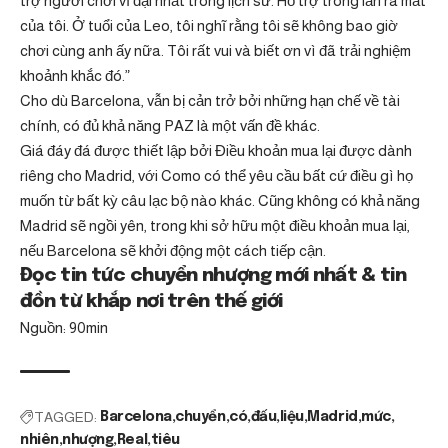
trợ người chơi vĩ đại nhất trong lịch sử. Hỗ trợ trong lần ra mắt
của tôi. Ở tuổi của Leo, tôi nghĩ rằng tôi sẽ không bao giờ
chơi cùng anh ấy nữa. Tôi rất vui và biết ơn vì đã trải nghiệm
khoảnh khắc đó.”
Cho dù Barcelona, ​​vẫn bị cản trở bởi những hạn chế về tài
chính, có đủ khả năng PAZ là một vấn đề khác.
Giá đáy đá được thiết lập bởi Điều khoản mua lại được dành
riêng cho Madrid, với Como có thể yêu cầu bất cứ điều gì họ
muốn từ bất kỳ câu lạc bộ nào khác. Cũng không có khả năng
Madrid sẽ ngồi yên, trong khi sở hữu một điều khoản mua lại,
nếu Barcelona sẽ khởi động một cách tiếp cận.
Đọc tin tức chuyển nhượng mới nhất & tin
đồn từ khắp nơi trên thế giới
Nguồn: 90min
TAGGED:
Barcelona
chuyển
có
đấu
liệu
Madrid
mức
nhiên
nhượng
Real
tiêu