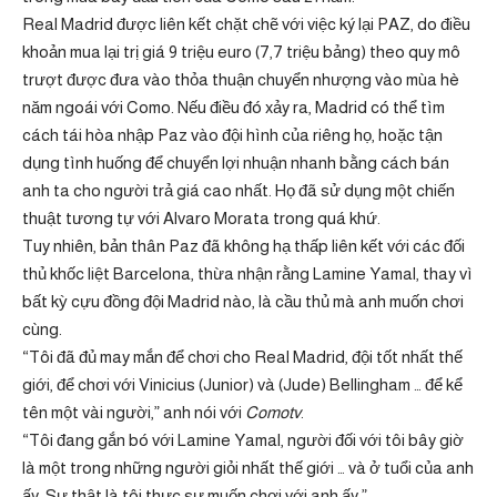
Real Madrid được liên kết chặt chẽ với việc ký lại PAZ, do điều
khoản mua lại trị giá 9 triệu euro (7,7 triệu bảng) theo quy mô
trượt được đưa vào thỏa thuận chuyển nhượng vào mùa hè
năm ngoái với Como. Nếu điều đó xảy ra, Madrid có thể tìm
cách tái hòa nhập Paz vào đội hình của riêng họ, hoặc tận
dụng tình huống để chuyển lợi nhuận nhanh bằng cách bán
anh ta cho người trả giá cao nhất. Họ đã sử dụng một chiến
thuật tương tự với Alvaro Morata trong quá khứ.
Tuy nhiên, bản thân Paz đã không hạ thấp liên kết với các đối
thủ khốc liệt Barcelona, ​​thừa nhận rằng Lamine Yamal, thay vì
bất kỳ cựu đồng đội Madrid nào, là cầu thủ mà anh muốn chơi
cùng.
“Tôi đã đủ may mắn để chơi cho Real Madrid, đội tốt nhất thế
giới, để chơi với Vinicius (Junior) và (Jude) Bellingham … để kể
tên một vài người,” anh nói với
Comotv
.
“Tôi đang gắn bó với Lamine Yamal, người đối với tôi bây giờ
là một trong những người giỏi nhất thế giới … và ở tuổi của anh
ấy. Sự thật là tôi thực sự muốn chơi với anh ấy.”