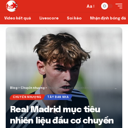
Aa
Video kết quả
Livescore
Soi kèo
Nhận định bóng đá
Blog
>
Chuyển nhượng
>
Real Madrid mục tiêu nhiên liệu đầu cơ chuyển nhượng Barcelona
CHUYỂN NHƯỢNG
TÂY BAN NHA
Real Madrid mục tiêu
nhiên liệu đầu cơ chuyển