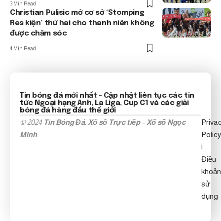
3 Min Read
Christian Pulisic mở cơ sở ‘Stomping
Res kiện’ thứ hai cho thanh niên không
được chăm sóc
4 Min Read
Tin bóng đá mới nhất
- Cập nhật liên tục các tin
tức
Ngoại hạng Anh
, La Liga, Cup C1 và các giải
bóng đá hàng đầu thế giới
© 2024
Tin Bóng Đá
.
Xổ số Trực tiếp
–
Xổ số Ngọc
Priva
Minh
.
Policy
|
Điều
khoản
sử
dụng