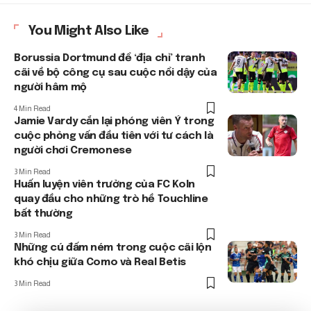
You Might Also Like
Borussia Dortmund để ‘địa chỉ’ tranh
cãi về bộ công cụ sau cuộc nổi dậy của
người hâm mộ
4 Min Read
Jamie Vardy cắn lại phóng viên Ý trong
cuộc phỏng vấn đầu tiên với tư cách là
người chơi Cremonese
3 Min Read
Huấn luyện viên trưởng của FC Koln
quay đầu cho những trò hề Touchline
bất thường
3 Min Read
Những cú đấm ném trong cuộc cãi lộn
khó chịu giữa Como và Real Betis
3 Min Read