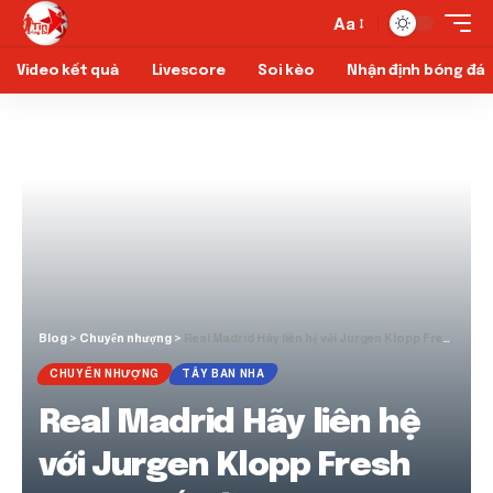
Aa
Video kết quả
Livescore
Soi kèo
Nhận định bóng đá
Blog
>
Chuyển nhượng
>
Real Madrid Hãy liên hệ với Jurgen Klopp Fresh sau quyết định của Carlo Ancelotti Sack
CHUYỂN NHƯỢNG
TÂY BAN NHA
Real Madrid Hãy liên hệ
với Jurgen Klopp Fresh