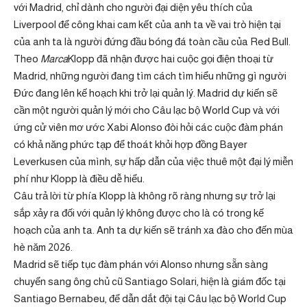
với Madrid, chỉ dành cho người đại diện yêu thích của
Liverpool để công khai cam kết của anh ta về vai trò hiện tại
của anh ta là người đứng đầu bóng đá toàn cầu của Red Bull.
Theo
Marca
Klopp đã nhận được hai cuộc gọi điện thoại từ
Madrid, những người đang tìm cách tìm hiểu những gì người
Đức đang lên kế hoạch khi trở lại quản lý. Madrid dự kiến ​​sẽ
cần một người quản lý mới cho Câu lạc bộ World Cup và với
ứng cử viên mơ ước Xabi Alonso đòi hỏi các cuộc đàm phán
có khả năng phức tạp để thoát khỏi hợp đồng Bayer
Leverkusen của mình, sự hấp dẫn của việc thuê một đại lý miễn
phí như Klopp là điều dễ hiểu.
Câu trả lời từ phía Klopp là không rõ ràng nhưng sự trở lại
sắp xảy ra đối với quản lý không được cho là có trong kế
hoạch của anh ta. Anh ta dự kiến ​​sẽ tránh xa đào cho đến mùa
hè năm 2026.
Madrid sẽ tiếp tục đàm phán với Alonso nhưng sẵn sàng
chuyển sang ông chủ cũ Santiago Solari, hiện là giám đốc tại
Santiago Bernabeu, để dẫn dắt đội tại Câu lạc bộ World Cup