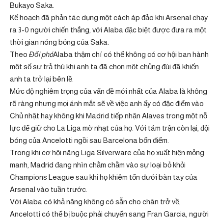
Bukayo Saka.
Kế hoạch đã phản tác dụng một cách áp đảo khi Arsenal chạy
ra 3-0 người chiến thắng, với Alaba đặc biệt được đưa ra một
thời gian nóng bỏng của Saka.
Theo
Đối phó
Alaba thậm chí có thể không có cơ hội ban hành
một số sự trả thù khi anh ta đã chọn một chủng đùi đã khiến
anh ta trở lại bên lề.
Mức độ nghiêm trọng của vấn đề mới nhất của Alaba là không
rõ ràng nhưng mọi ánh mắt sẽ về việc anh ấy có đặc điểm vào
Chủ nhật hay không khi Madrid tiếp nhận Alaves trong một nỗ
lực để giữ cho La Liga mờ nhạt của họ. Với tám trận còn lại, đội
bóng của Ancelotti ngồi sau Barcelona bốn điểm.
Trong khi cơ hội nâng Liga Silverware của họ xuất hiện mỏng
manh, Madrid đang nhìn chằm chằm vào sự loại bỏ khỏi
Champions League sau khi họ khiêm tốn dưới bàn tay của
Arsenal vào tuần trước.
Với Alaba có khả năng không có sẵn cho chân trở về,
Ancelotti có thể bị buộc phải chuyển sang Fran Garcia, người