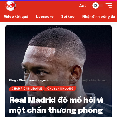
Aa
Video kết quả
Livescore
Soi kèo
Nhận định bóng đá
Blog
>
Champions League
>
Real Madrid đổ mồ hôi vì một chấn thương phòng thủ khác trước trận lượt về của Arsenal
CHAMPIONS LEAGUE
CHUYỂN NHƯỢNG
Real Madrid đổ mồ hôi vì
một chấn thương phòng