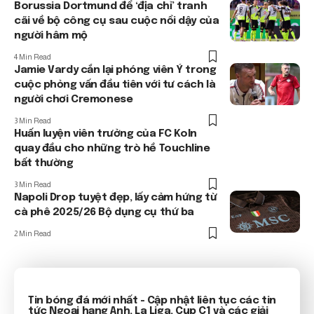
Borussia Dortmund để ‘địa chỉ’ tranh
cãi về bộ công cụ sau cuộc nổi dậy của
người hâm mộ
4 Min Read
Jamie Vardy cắn lại phóng viên Ý trong
cuộc phỏng vấn đầu tiên với tư cách là
người chơi Cremonese
3 Min Read
Huấn luyện viên trưởng của FC Koln
quay đầu cho những trò hề Touchline
bất thường
3 Min Read
Napoli Drop tuyệt đẹp, lấy cảm hứng từ
cà phê 2025/26 Bộ dụng cụ thứ ba
2 Min Read
Tin bóng đá mới nhất
- Cập nhật liên tục các tin
tức
Ngoại hạng Anh
, La Liga, Cup C1 và các giải