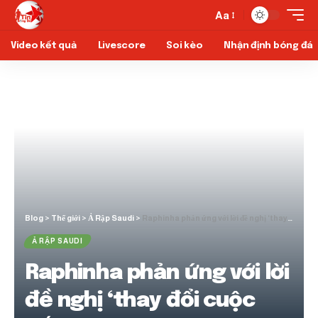
Aa
Video kết quả
Livescore
Soi kèo
Nhận định bóng đá
Blog
>
Thế giới
>
Ả Rập Saudi
>
Raphinha phản ứng với lời đề nghị ‘thay đổi cuộc sống’
Ả RẬP SAUDI
Raphinha phản ứng với lời
đề nghị ‘thay đổi cuộc