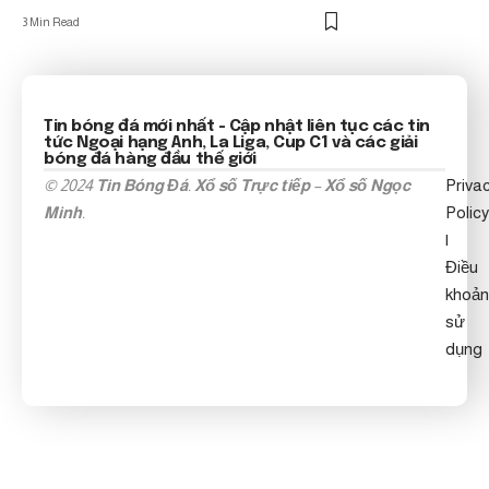
3 Min Read
Tin bóng đá mới nhất
- Cập nhật liên tục các tin
tức
Ngoại hạng Anh
, La Liga, Cup C1 và các giải
bóng đá hàng đầu thế giới
© 2024
Tin Bóng Đá
.
Xổ số Trực tiếp
–
Xổ số Ngọc
Priva
Minh
.
Policy
|
Điều
khoản
sử
dụng