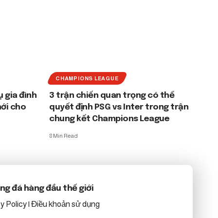
CHAMPIONS LEAGUE
ụ gia đình
3 trận chiến quan trọng có thể
ới cho
quyết định PSG vs Inter trong trận
chung kết Champions League
8 Min Read
bóng đá hàng đầu thế giới
y Policy
|
Điều khoản sử dụng