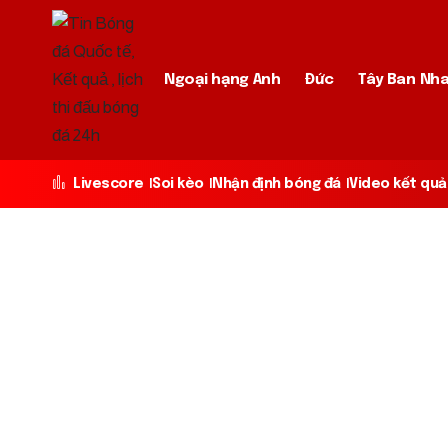
Ngoại hạng Anh
Đức
Tây Ban Nh
Livescore
Soi kèo
Nhận định bóng đá
Video kết quả