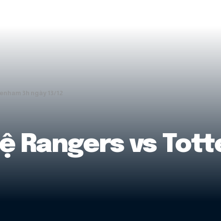
tenham 3h ngày 13/12
 lệ Rangers vs To