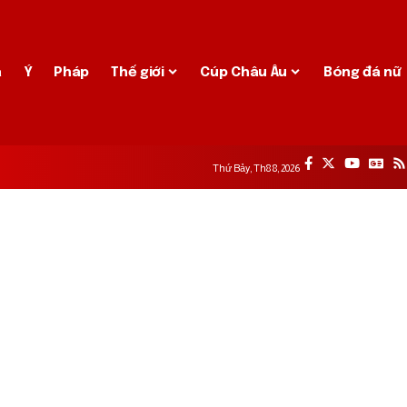
a
Ý
Pháp
Thế giới
Cúp Châu Âu
Bóng đá nữ
Thứ Bảy, Th8 8, 2026