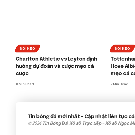
SOI KÈO
SOI KÈO
Charlton Athletic vs Leyton định
Tottenha
hướng dự đoán và cược mẹo cá
Hove Albi
cược
mẹo cá c
11 Min Read
7 Min Read
Tin bóng đá mới nhất
- Cập nhật liên tục cá
© 2024
Tin Bóng Đá
.
Xổ số Trực tiếp
–
Xổ số Ngọc M