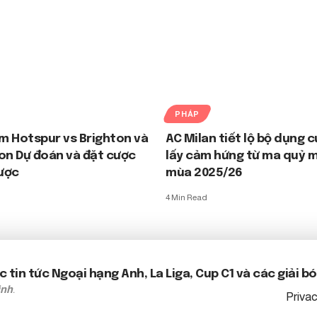
PHÁP
m Hotspur vs Brighton và
AC Milan tiết lộ bộ dụng c
on Dự đoán và đặt cược
lấy cảm hứng từ ma quỷ m
ược
mùa 2025/26
4 Min Read
c tin tức
Ngoại hạng Anh
, La Liga, Cup C1 và các giải 
inh
.
Privac