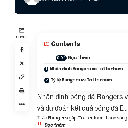
Last updated: 12/12/2024 5:51 Sáng
SHARE
Contents
Đọc thêm
Nhận định Rangers vs Tottenham
Tỷ lệ Rangers vs Tottenham
Nhận định bóng đá Rangers vs 
và dự đoán kết quả bóng đá E
Trận
Rangers
gặp
Tottenham
thuộc vòng 
Đọc thêm