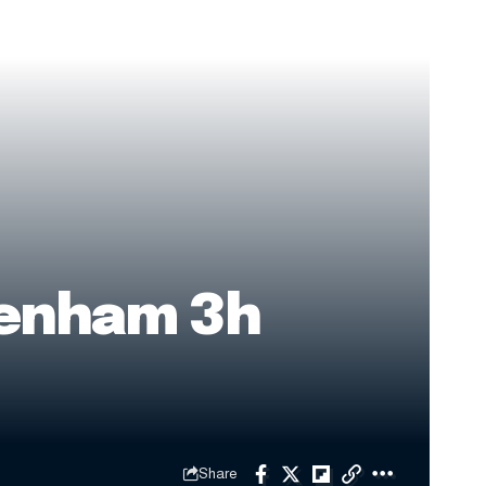
ttenham 3h
Share