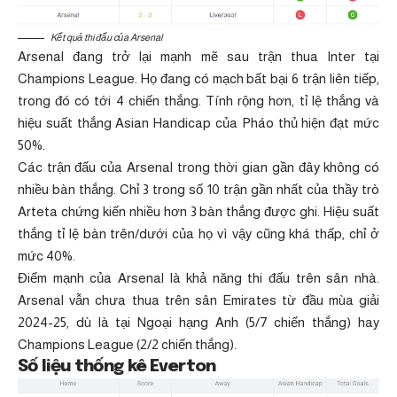
Kết quả thi đấu của Arsenal
Arsenal đang trở lại mạnh mẽ sau trận thua Inter tại
Champions League. Họ đang có mạch bất bại 6 trận liên tiếp,
trong đó có tới 4 chiến thắng. Tính rộng hơn, tỉ lệ thắng và
hiệu suất thắng Asian Handicap của Pháo thủ hiện đạt mức
50%.
Các trận đấu của Arsenal trong thời gian gần đây không có
nhiều bàn thắng. Chỉ 3 trong số 10 trận gần nhất của thầy trò
Arteta chứng kiến nhiều hơn 3 bàn thắng được ghi. Hiệu suất
thắng tỉ lệ bàn trên/dưới của họ vì vậy cũng khá thấp, chỉ ở
mức 40%.
Điểm mạnh của Arsenal là khả năng thi đấu trên sân nhà.
Arsenal vẫn chưa thua trên sân Emirates từ đầu mùa giải
2024-25, dù là tại Ngoại hạng Anh (5/7 chiến thắng) hay
Champions League (2/2 chiến thắng).
Số liệu thống kê Everton