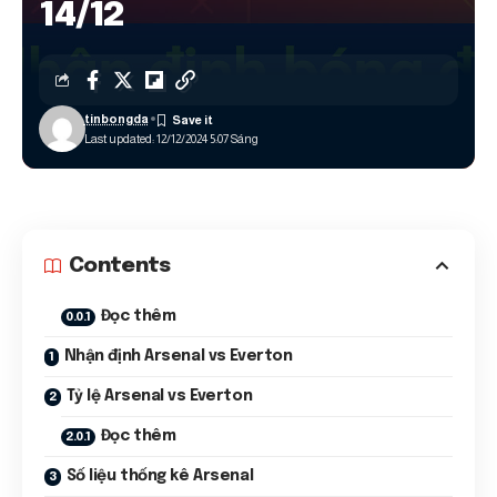
14/12
tinbongda
Last updated: 12/12/2024 5:07 Sáng
Contents
Đọc thêm
Nhận định Arsenal vs Everton
Tỷ lệ Arsenal vs Everton
Đọc thêm
Số liệu thống kê Arsenal