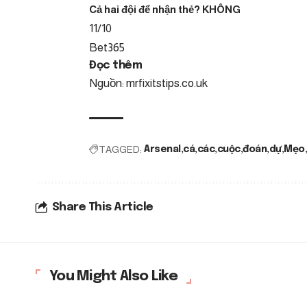
Cả hai đội để nhận thẻ? KHÔNG
11/10
Bet365
Đọc thêm
Nguồn: mrfixitstips.co.uk
TAGGED:
Arsenal
cá
các
cuộc
đoán
dự
Mẹo
Share This Article
You Might Also Like