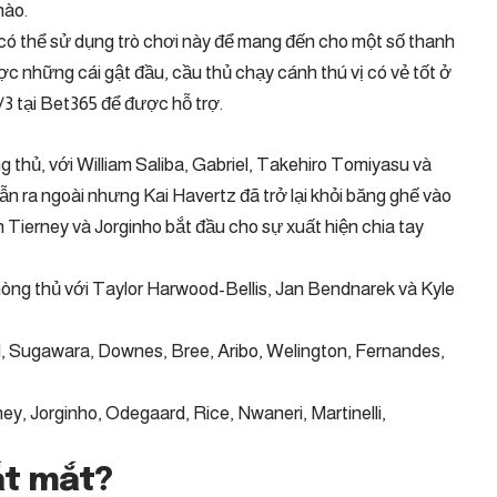
nào.
a có thể sử dụng trò chơi này để mang đến cho một số thanh
c những cái gật đầu, cầu thủ chạy cánh thú vị có vẻ tốt ở
/3 tại Bet365 để được hỗ trợ.
g thủ, với William Saliba, Gabriel, Takehiro Tomiyasu và
vẫn ra ngoài nhưng Kai Havertz đã trở lại khỏi băng ghế vào
n Tierney và Jorginho bắt đầu cho sự xuất hiện chia tay
òng thủ với Taylor Harwood-Bellis, Jan Bendnarek và Kyle
 Sugawara, Downes, Bree, Aribo, Welington, Fernandes,
ney, Jorginho, Odegaard, Rice, Nwaneri, Martinelli,
ắt mắt?