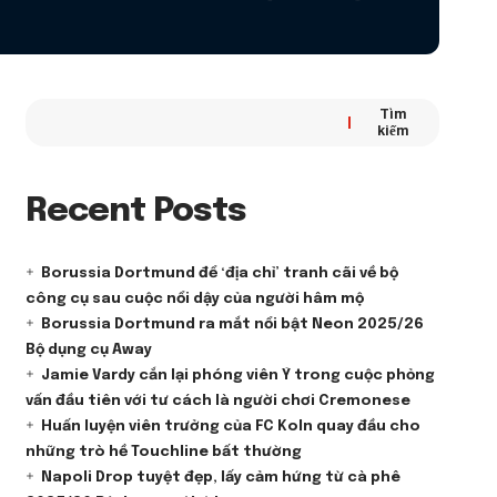
Tìm
kiếm
Recent Posts
Borussia Dortmund để ‘địa chỉ’ tranh cãi về bộ
công cụ sau cuộc nổi dậy của người hâm mộ
Borussia Dortmund ra mắt nổi bật Neon 2025/26
Bộ dụng cụ Away
Jamie Vardy cắn lại phóng viên Ý trong cuộc phỏng
vấn đầu tiên với tư cách là người chơi Cremonese
Huấn luyện viên trưởng của FC Koln quay đầu cho
những trò hề Touchline bất thường
Napoli Drop tuyệt đẹp, lấy cảm hứng từ cà phê