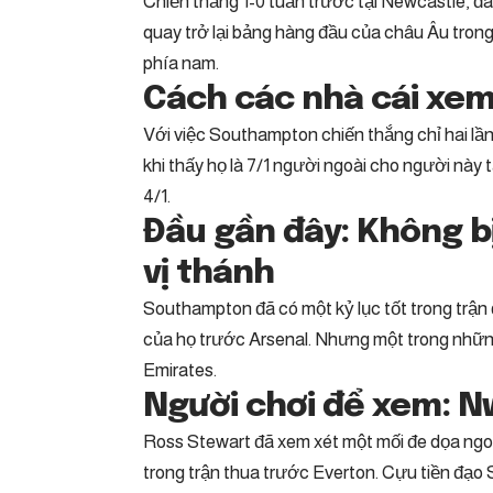
Chiến thắng 1-0 tuần trước tại Newcastle, đã c
quay trở lại bảng hàng đầu của châu Âu trong 
phía nam.
Cách các nhà cái xem
Với việc Southampton chiến thắng chỉ hai lần
khi thấy họ là 7/1 người ngoài cho người này tạ
4/1.
Đầu gần đây: Không b
vị thánh
Southampton đã có một kỷ lục tốt trong trận 
của họ trước Arsenal. Nhưng một trong những 
Emirates.
Người chơi để xem: Nw
Ross Stewart đã xem xét một mối đe dọa ngo
trong trận thua trước Everton. Cựu tiền đạo 