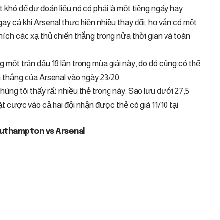
t khó để dự đoán liệu nó có phải là một tiếng ngáy hay
gay cả khi Arsenal thực hiện nhiều thay đổi, họ vẫn có một
thích các xạ thủ chiến thắng trong nửa thời gian và toàn
g một trận đấu 18 lần trong mùa giải này, do đó cũng có thể
àn thắng của Arsenal vào ngày 23/20.
chúng tôi thấy rất nhiều thẻ trong này. Sao lưu dưới 27,5
ặt cược vào cả hai đội nhận được thẻ có giá 11/10 tại
outhampton vs Arsenal