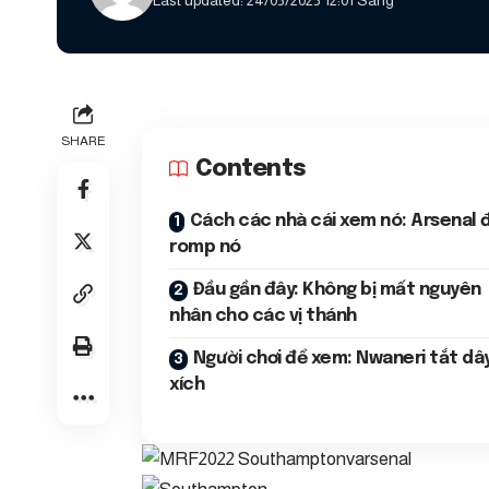
Last updated: 24/05/2025 12:01 Sáng
SHARE
Contents
Cách các nhà cái xem nó: Arsenal 
romp nó
Đầu gần đây: Không bị mất nguyên
nhân cho các vị thánh
Người chơi để xem: Nwaneri tắt dâ
xích