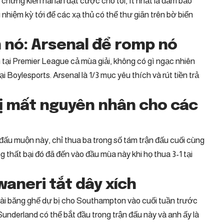
hứng kiến ​​hai lần đặt cược cho tôi, ít nhất là đảm bảo
nhiệm kỳ tới để các xạ thủ có thể thư giãn trên bờ biển
 nó: Arsenal để romp nó
 tại Premier League cả mùa giải, không có gì ngạc nhiên
i Boylesports. Arsenal là 1/3 mục yêu thích và rút tiền trả
ị mất nguyên nhân cho các
đấu muộn này, chỉ thua ba trong số tám trận đấu cuối cùng
thất bại đó đã đến vào đầu mùa này khi họ thua 3-1 tại
aneri tắt dây xích
ài băng ghế dự bị cho Southampton vào cuối tuần trước
Sunderland có thể bắt đầu trong trận đấu này và anh ấy là