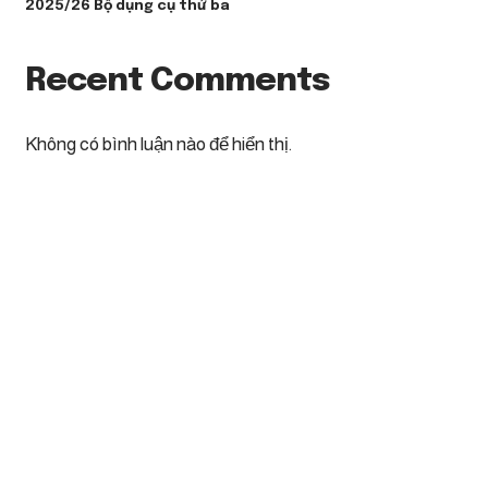
2025/26 Bộ dụng cụ thứ ba
Recent Comments
Không có bình luận nào để hiển thị.