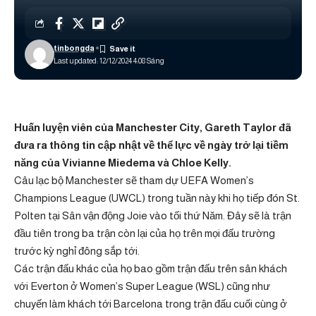
tinbongda
Last updated: 12/12/2024 4:08 Sáng
Huấn luyện viên của Manchester City, Gareth Taylor đã
đưa ra thông tin cập nhật về thể lực về ngày trở lại tiềm
năng của Vivianne Miedema và Chloe Kelly.
Câu lạc bộ Manchester sẽ tham dự UEFA Women’s
Champions League (UWCL) trong tuần này khi họ tiếp đón St.
Polten tại Sân vận động Joie vào tối thứ Năm. Đây sẽ là trận
đầu tiên trong ba trận còn lại của họ trên mọi đấu trường
trước kỳ nghỉ đông sắp tới.
Các trận đấu khác của họ bao gồm trận đấu trên sân khách
với Everton ở Women’s Super League (WSL) cũng như
chuyến làm khách tới Barcelona trong trận đấu cuối cùng ở