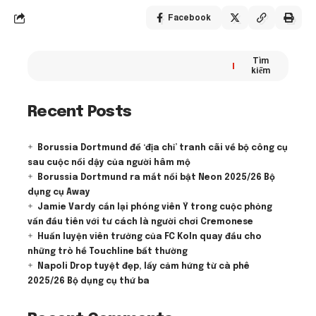
Facebook
Tìm
kiếm
Recent Posts
Borussia Dortmund để ‘địa chỉ’ tranh cãi về bộ công cụ
sau cuộc nổi dậy của người hâm mộ
Borussia Dortmund ra mắt nổi bật Neon 2025/26 Bộ
dụng cụ Away
Jamie Vardy cắn lại phóng viên Ý trong cuộc phỏng
vấn đầu tiên với tư cách là người chơi Cremonese
Huấn luyện viên trưởng của FC Koln quay đầu cho
những trò hề Touchline bất thường
Napoli Drop tuyệt đẹp, lấy cảm hứng từ cà phê
2025/26 Bộ dụng cụ thứ ba