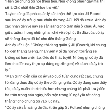
“Hiện tại chúng tôi hơi thiếu tiền. Nếu không phải ngày mai thì
sẽ là Chủ nhật (khi Chloe trở về).”
Taylor cũng đã phải quản lý cẩn thận thể lực của Jill Roord
sau khi cô ấy trở lại sau chấn thương ACL hồi đầu mùa. Anh ấy
xác nhận tiền vệ này sẽ sẵn sàng cho trận đấu ở châu Âu vào
giữa tuần, nhưng những hạn chế về số phút thi đấu của cô ấy
sẽ không được dỡ bỏ cho đến tháng Giêng.
Anh ấy kết luận: “Chúng tôi đang quản lý Jill (Roord), khi chúng
tôi đến tháng Giêng, nhân viên y tế đã nói với tôi rằng sẽ
không có hạn chế nào, điều đó thật tuyệt. Những gì cô ấy đã
làm cho đến nay thực sự đáng ngưỡng mộ về cách cô ấy trở
lại.” .
“Màn trình diễn của cô ấy vào cuối tuần cũng rất cao, chúng
tôi đang thúc đẩy cô ấy theo đúng nghĩa. Cô ấy đang cảm thấy
tốt, cô ấy muốn chơi nhiều hơn nhưng chúng tôi phải lưu ý đến
ba trận trong sáu ngày, bốn trận trong 10 ngày là rất căng
thẳng.” cho chúng tôi vào lúc này.
“Cô ấy sẽ sẵn sàng thi đấu (trận gặp St Polten) nhưng chúng