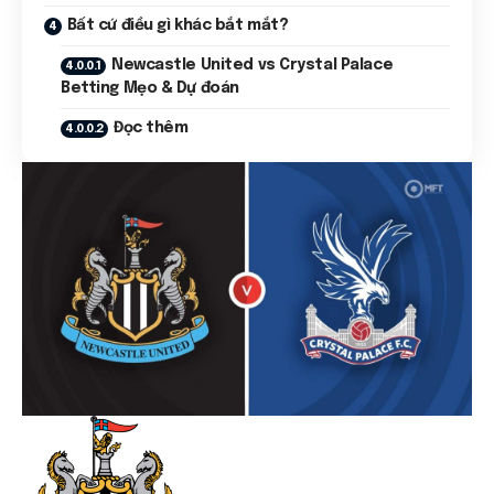
Bất cứ điều gì khác bắt mắt?
Newcastle United vs Crystal Palace
Betting Mẹo & Dự đoán
Đọc thêm