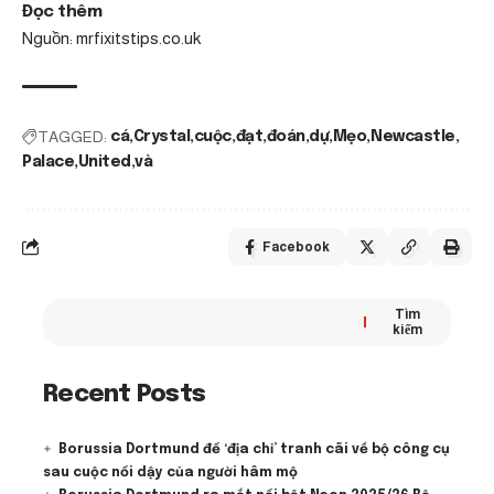
Đọc thêm
Nguồn: mrfixitstips.co.uk
TAGGED:
cá
Crystal
cuộc
đạt
đoán
dự
Mẹo
Newcastle
Palace
United
và
Facebook
Tìm
kiếm
Recent Posts
Borussia Dortmund để ‘địa chỉ’ tranh cãi về bộ công cụ
sau cuộc nổi dậy của người hâm mộ