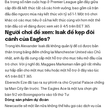
Ba trong số năm cuộc họp ở Premier League gần đây giữa
cặp đôi đã kết thúc tất cả các hình vuông, bao gồm cả trận
đấu đảo ngược mùa này kết thúc với tỷ số 1-1. Một trò chơi
khác có các mục tiêu ở cả hai kết thúc cùng với hơn một thẻ
trận đấu có vẻ đáng được xem xét ở 4/5 trên BET 365.
Người chơi để xem: Isak để kẹp đôi
cánh của Eagles?
Trong khi Alexander Isak đã không quản lý để có được bản
thân trong bảng điểm chống lại Manchester United vào Chủ
nhật, anh ấy đã cung cấp một hỗ trợ cho mục tiêu mở đầu của
trò chơi. Với ý nghĩ đó, Maggies Marksman nắm giữ rất nhiều
sự hấp dẫn cho một mục tiêu hoặc một hỗ trợ ở đây vào lúc
4/5 trên BET 365.
Eberechi Eze đã tạo ra sự phình ra cho Crystal Palace chống
lại Man City lần trước. The Eagles Ace là một lựa chọn ghi
bàn 9/2 với Boongsports vào tối thứ Tư.
Dòng sản phẩm dự đoán
Newcastle sẽ một lần nữa không thể kêu gọi các dịch vụ của