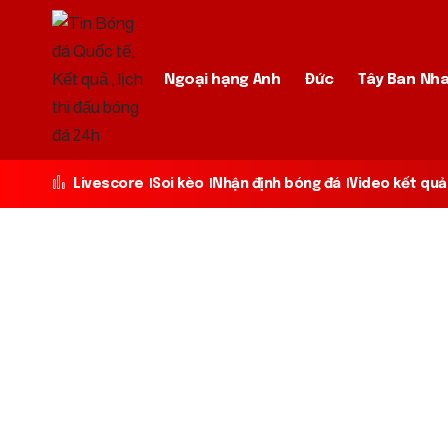
Ngoại hạng Anh
Đức
Tây Ban Nh
Livescore
Soi kèo
Nhận định bóng đá
Video kết quả