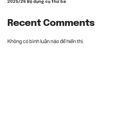
2025/26 Bộ dụng cụ thứ ba
Recent Comments
Không có bình luận nào để hiển thị.