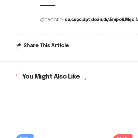
TAGGED:
cá
cuộc
đạt
đoán
dự
Empoli
Mẹo
Share This Article
You Might Also Like