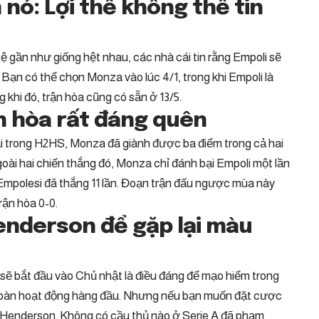
nó: Lợi thế không thể tin
 tệ gần như giống hệt nhau, các nhà cái tin rằng Empoli sẽ
. Bạn có thể chọn Monza vào lúc 4/1, trong khi Empoli là
 khi đó, trận hòa cũng có sẵn ở 13/5.
n hòa rất đáng quên
 đại trong H2HS, Monza đã giành được ba điểm trong cả hai
goài hai chiến thắng đó, Monza chỉ đánh bại Empoli một lần
i Empolesi đã thắng 11 lần. Đoạn trận đấu ngược mùa này
rận hòa 0-0.
enderson để gặp lại màu
sẽ bắt đầu vào Chủ nhật là điều đáng để mạo hiểm trong
hi bàn hoạt động hàng đầu. Nhưng nếu bạn muốn đặt cược
 Henderson. Không có cầu thủ nào ở Serie A đã phạm