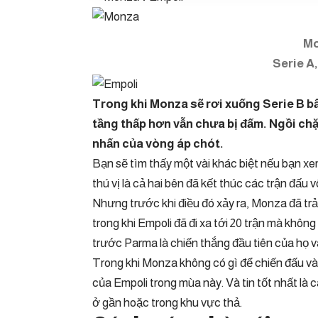
Mo
Serie A,
Trong khi Monza sẽ rơi xuống Serie B bất
tầng thấp hơn vẫn chưa bị đấm. Ngồi chặ
nhấn của vòng áp chót.
Bạn sẽ tìm thấy một vài khác biệt nếu bạn x
thú vị là cả hai bên đã kết thúc các trận đấu 
Nhưng trước khi điều đó xảy ra, Monza đã trải
trong khi Empoli đã đi xa tới 20 trận mà khôn
trước Parma là chiến thắng đầu tiên của họ 
Trong khi Monza không có gì để chiến đấu vào 
của Empoli trong mùa này. Và tin tốt nhất là 
ở gần hoặc trong khu vực thả.