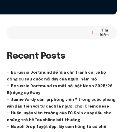
Tìm
kiếm
Recent Posts
Borussia Dortmund để ‘địa chỉ’ tranh cãi về bộ
công cụ sau cuộc nổi dậy của người hâm mộ
Borussia Dortmund ra mắt nổi bật Neon 2025/26
Bộ dụng cụ Away
Jamie Vardy cắn lại phóng viên Ý trong cuộc phỏng
vấn đầu tiên với tư cách là người chơi Cremonese
Huấn luyện viên trưởng của FC Koln quay đầu cho
những trò hề Touchline bất thường
Napoli Drop tuyệt đẹp, lấy cảm hứng từ cà phê