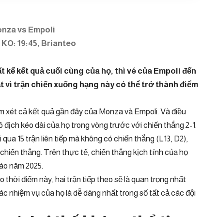
nza vs Empoli
 KO: 19:45, Brianteo
 kể kết quả cuối cùng của họ, thì vé của Empoli đến
t vì trận chiến xuống hạng này có thể trở thành điểm
em xét cả kết quả gần đây của Monza và Empoli. Và điều
vô địch kéo dài của họ trong vòng trước với chiến thắng 2-1.
 qua 15 trận liên tiếp mà không có chiến thắng (L13, D2),
g chiến thắng. Trên thực tế, chiến thắng kịch tính của họ
vào năm 2025.
thời điểm này, hai trận tiếp theo sẽ là quan trọng nhất
các nhiệm vụ của họ là dễ dàng nhất trong số tất cả các đội