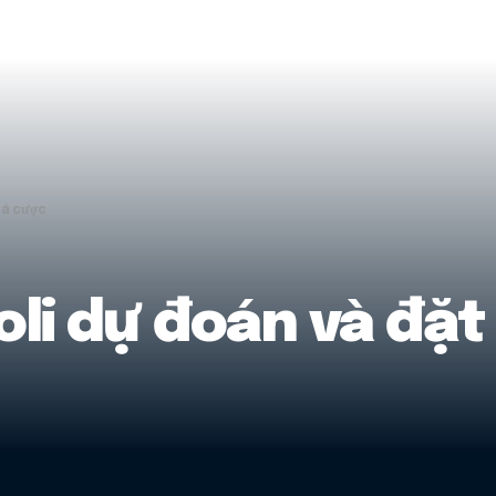
cá cược
li dự đoán và đặt