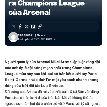
ra Champions League
của Arsenal
tinbongda
Last updated: 08/05/2025 4:08 Chiều
Người quản lý của Arsenal Mikel Arteta lập luận rằng đội
của anh ấy là đội bóng mạnh nhất trong Champions
League mùa này sau khi loại bỏ bán kết dưới tay Paris
Saint-Germain vào thứ Tư-một yêu sách nhanh chóng
đóng cửa bởi đối tác Luis Enrique.
Đội bóng của Arteta đã rơi vào thất bại 1-0 tại Sân vận động
Emirates ở trận lượt đi của trận bán kết và không thể lật
ngược sự thâm hụt đó ở chân trở về ở Paris, với tỷ số ngược