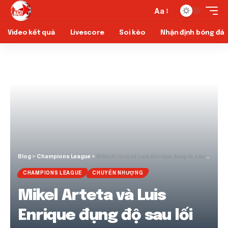
Aa
Video kết quả
Livescore
Soi kèo
Nhận định bóng đá
Blog
>
Champions League
>
Mikel Arteta và Luis Enrique đụng độ sau lối ra Champions League của Arsenal
CHAMPIONS LEAGUE
CHUYỂN NHƯỢNG
Mikel Arteta và Luis
Enrique đụng độ sau lối