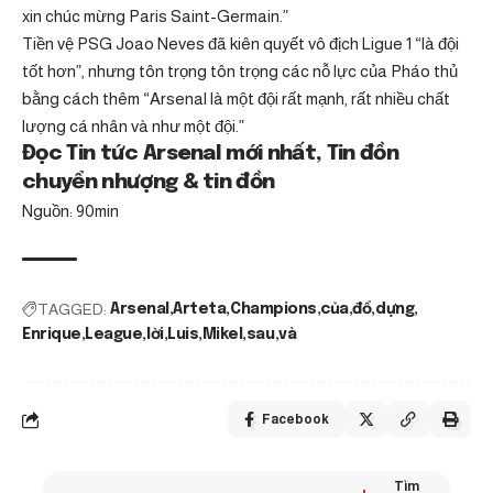
xin chúc mừng Paris Saint-Germain.”
Tiền vệ PSG Joao Neves đã kiên quyết vô địch Ligue 1 “là đội
tốt hơn”, nhưng tôn trọng tôn trọng các nỗ lực của Pháo thủ
bằng cách thêm “Arsenal là một đội rất mạnh, rất nhiều chất
lượng cá nhân và như một đội.”
Đọc Tin tức Arsenal mới nhất, Tin đồn
chuyển nhượng & tin đồn
Nguồn: 90min
TAGGED:
Arsenal
Arteta
Champions
của
đổ
dựng
Enrique
League
lời
Luis
Mikel
sau
và
Facebook
Tìm