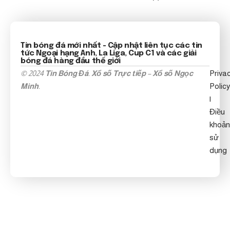
Tin bóng đá mới nhất
- Cập nhật liên tục các tin
tức
Ngoại hạng Anh
, La Liga, Cup C1 và các giải
bóng đá hàng đầu thế giới
© 2024
Tin Bóng Đá
.
Xổ số Trực tiếp
–
Xổ số Ngọc
Priva
Minh
.
Policy
|
Điều
khoản
sử
dụng