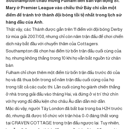
Southampton chào mừng Fulham đến sân vận động St.
Mary ở Premier League vào chiều thứ Bảy chỉ cần một
điểm để tránh trở thành đội bóng tồi tệ nhất trong lịch sử
hàng đầu của Anh.
Thật vậy, các Thánh được gắn trên 11 điểm với đội bóng Derby
từ mùa giải 2007/08, nhưng chỉ còn năm trận đấu để chơi chiến
dịch này bắt đầu với chuyến thăm của Cottagers.
Southampton đã chọn hai điểm từ bốn trận đấu cuối cùng của
họ, nhưng không thắng trong 10 khi họ vẫn bắt nguồn từ chân
bàn.
Fulham chỉ chọn thêm một điểm từ bốn trận đấu trước đó của
họ và đã thua bốn trong số năm trận đấu cuối cùng của họ
trong tất cả các cuộc thi. Lần cuối cùng họ giành chiến thắng
ở nhà trong giải đấu vào tháng Hai, và đứng ở vị trí thứ chín
với hy vọng đủ điều kiện cho châu Âu dần dần mờ dần.
Mặc dù vậy, người Tây London đã bất bại trong ba H2H trước
đó, nhưng đã được tổ chức với trận hòa 0-0 đáng thất vọng
tại CRAVEN COTTAGE trong trận đấu ngược lại. Tuy nhiên,