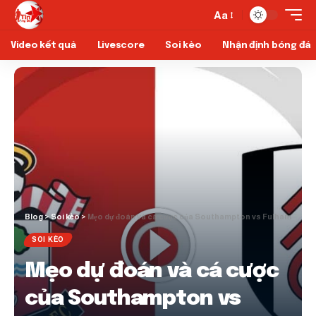
Aa
Video kết quả
Livescore
Soi kèo
Nhận định bóng đá
Blog
>
Soi kèo
>
Mẹo dự đoán và cá cược của Southampton vs Fulham
SOI KÈO
Mẹo dự đoán và cá cược
của Southampton vs