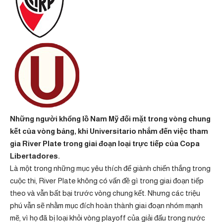
Những người khổng lồ Nam Mỹ đối mặt trong vòng chung
kết của vòng bảng, khi Universitario nhắm đến việc tham
gia River Plate trong giai đoạn loại trực tiếp của Copa
Libertadores.
Là một trong những mục yêu thích để giành chiến thắng trong
cuộc thi, River Plate không có vấn đề gì trong giai đoạn tiếp
theo và vẫn bất bại trước vòng chung kết. Nhưng các triệu
phú vẫn sẽ nhằm mục đích hoàn thành giai đoạn nhóm mạnh
mẽ, vì họ đã bị loại khỏi vòng playoff của giải đấu trong nước