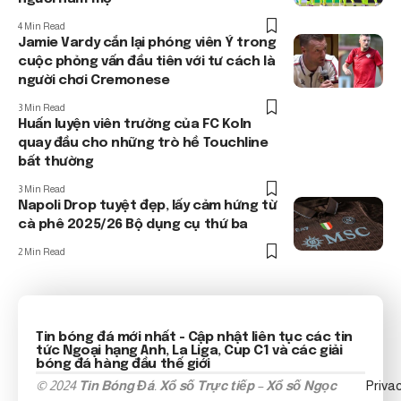
4 Min Read
Jamie Vardy cắn lại phóng viên Ý trong
cuộc phỏng vấn đầu tiên với tư cách là
người chơi Cremonese
3 Min Read
Huấn luyện viên trưởng của FC Koln
quay đầu cho những trò hề Touchline
bất thường
3 Min Read
Napoli Drop tuyệt đẹp, lấy cảm hứng từ
cà phê 2025/26 Bộ dụng cụ thứ ba
2 Min Read
Tin bóng đá mới nhất
- Cập nhật liên tục các tin
tức
Ngoại hạng Anh
, La Liga, Cup C1 và các giải
bóng đá hàng đầu thế giới
© 2024
Tin Bóng Đá
.
Xổ số Trực tiếp
–
Xổ số Ngọc
Priva