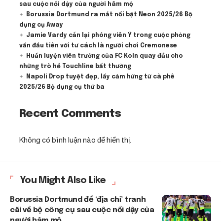
sau cuộc nổi dậy của người hâm mộ
Borussia Dortmund ra mắt nổi bật Neon 2025/26 Bộ
dụng cụ Away
Jamie Vardy cắn lại phóng viên Ý trong cuộc phỏng
vấn đầu tiên với tư cách là người chơi Cremonese
Huấn luyện viên trưởng của FC Koln quay đầu cho
những trò hề Touchline bất thường
Napoli Drop tuyệt đẹp, lấy cảm hứng từ cà phê
2025/26 Bộ dụng cụ thứ ba
Recent Comments
Không có bình luận nào để hiển thị.
You Might Also Like
Borussia Dortmund để ‘địa chỉ’ tranh
cãi về bộ công cụ sau cuộc nổi dậy của
người hâm mộ