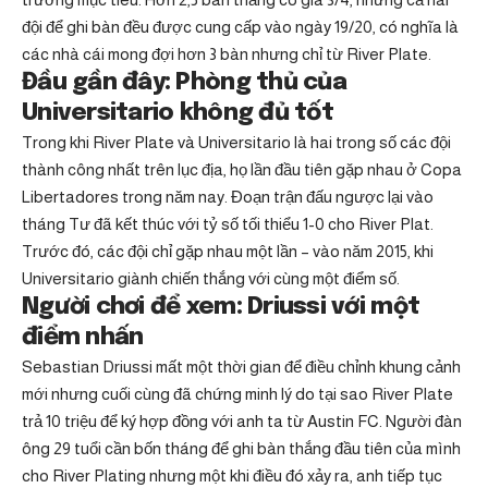
đội để ghi bàn đều được cung cấp vào ngày 19/20, có nghĩa là
các nhà cái mong đợi hơn 3 bàn nhưng chỉ từ River Plate.
Đầu gần đây: Phòng thủ của
Universitario không đủ tốt
Trong khi River Plate và Universitario là hai trong số các đội
thành công nhất trên lục địa, họ lần đầu tiên gặp nhau ở Copa
Libertadores trong năm nay. Đoạn trận đấu ngược lại vào
tháng Tư đã kết thúc với tỷ số tối thiểu 1-0 cho River Plat.
Trước đó, các đội chỉ gặp nhau một lần – vào năm 2015, khi
Universitario giành chiến thắng với cùng một điểm số.
Người chơi để xem: Driussi với một
điểm nhấn
Sebastian Driussi mất một thời gian để điều chỉnh khung cảnh
mới nhưng cuối cùng đã chứng minh lý do tại sao River Plate
trả 10 triệu để ký hợp đồng với anh ta từ Austin FC. Người đàn
ông 29 tuổi cần bốn tháng để ghi bàn thắng đầu tiên của mình
cho River Plating nhưng một khi điều đó xảy ra, anh tiếp tục