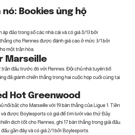
 nó: Bookies ủng hộ
 áp đảo trong số các nhà cái và có giá 8/13 bởi
n thắng cho Rennes được đánh giá cao ở mức 3/1 bởi
ho một trận hòa.
r Marseille
 62 trận đấu trước đó với Rennes. Đội chủ nhà tuyên bố
ũng đã giành chiến thắng trong hai cuộc họp cuối cùng tại
Red Hot Greenwood
nổi bật cho Marseille với 19 bàn thắng của Ligue 1. Tiền
i và được Boylesports có giá để tìm lưới vào thứ Bảy.
ến dịch tốt cho Rennes, ghi 17 bàn thắng trong giải đấu.
đấu gần đây và có giá 2/1 bởi Boylesports.