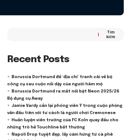
Tìm
kiếm
Recent Posts
Borussia Dortmund để ‘địa chỉ’ tranh cãi về bộ
công cụ sau cuộc nổi dậy của người hâm mộ
Borussia Dortmund ra mắt nổi bật Neon 2025/26
Bộ dụng cụ Away
Jamie Vardy cắn lại phóng viên Ý trong cuộc phỏng
vấn đầu tiên với tư cách là người chơi Cremonese
Huấn luyện viên trưởng của FC Koln quay đầu cho
những trò hề Touchline bất thường
Napoli Drop tuyệt đẹp, lấy cảm hứng từ cà phê