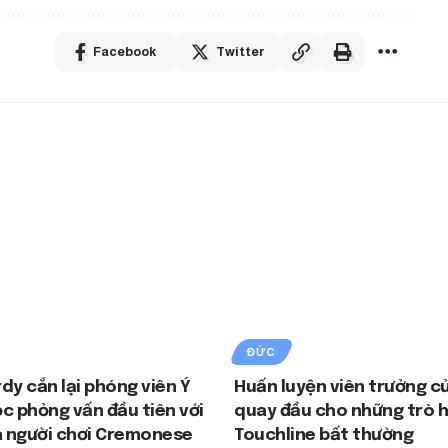
Facebook
Twitter
ĐỨC
dy cắn lại phóng viên Ý
Huấn luyện viên trưởng củ
c phỏng vấn đầu tiên với
quay đầu cho những trò 
à người chơi Cremonese
Touchline bất thường