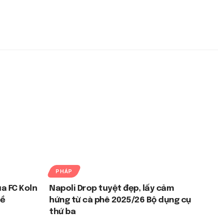
PHÁP
a FC Koln
Napoli Drop tuyệt đẹp, lấy cảm
hề
hứng từ cà phê 2025/26 Bộ dụng cụ
thứ ba