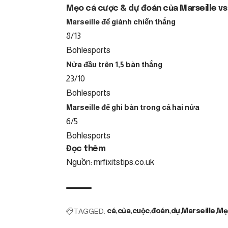
Mẹo cá cược & dự đoán của Marseille v
Marseille để giành chiến thắng
8/13
Bohlesports
Nửa đầu trên 1,5 bàn thắng
23/10
Bohlesports
Marseille để ghi bàn trong cả hai nửa
6/5
Bohlesports
Đọc thêm
Nguồn: mrfixitstips.co.uk
TAGGED:
cá
của
cuộc
đoán
dự
Marseille
Mẹ