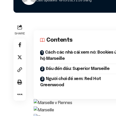
Last updated: 16/05/2025 2:26 Sáng
SHARE
Contents
Cách các nhà cái xem nó: Bookies 
hộ Marseille
Đầu đến đầu: Superior Marseille
Người chơi để xem: Red Hot
Greenwood