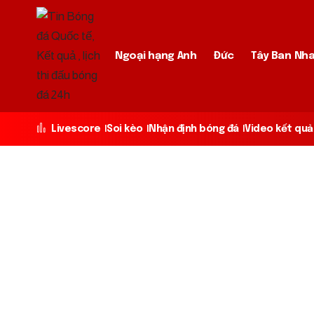
Ngoại hạng Anh
Đức
Tây Ban Nh
Livescore
Soi kèo
Nhận định bóng đá
Video kết quả