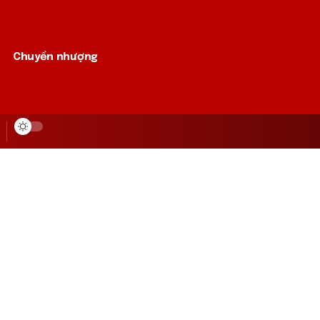
Chuyển nhượng