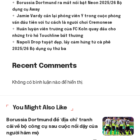
Borussia Dortmund ra mắt nổi bật Neon 2025/26 Bộ
dụng cụ Away
Jamie Vardy cắn lại phóng viên Ý trong cuộc phỏng
vấn đầu tiên với tư cách là người chơi Cremonese
Huấn luyện viên trưởng của FC Koln quay đầu cho
những trò hề Touchline bất thường
Napoli Drop tuyệt đẹp, lấy cảm hứng từ cà phê
2025/26 Bộ dụng cụ thứ ba
Recent Comments
Không có bình luận nào để hiển thị.
You Might Also Like
Borussia Dortmund để ‘địa chỉ’ tranh
cãi về bộ công cụ sau cuộc nổi dậy của
người hâm mộ