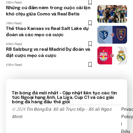
4 Min Read
Những cú đấm ném trong cuộc cãi lộn
khó chịu giữa Como và Real Betis
3 Min Read
Thể thao Kansas vs Real Salt Lake dự
đoán và các mẹo cá cược
6 Min Read
RB Salzburg vs real Madrid Dự đoán và
đặt cược mẹo cá cược
6 Min Read
Tin bóng đá mới nhất
- Cập nhật liên tục các tin
tức
Ngoại hạng Anh
, La Liga, Cup C1 và các giải
bóng đá hàng đầu thế giới
© 2024
Tin Bóng Đá
.
Xổ số Trực tiếp
–
Xổ số Ngọc
Priva
Minh
.
Policy
|
Điều