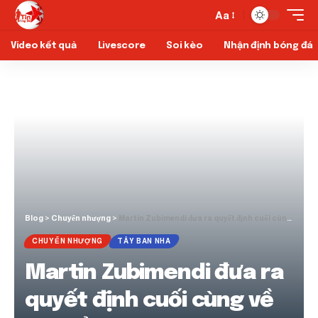
Aa
Video kết quả
Livescore
Soi kèo
Nhận định bóng đá
Blog
>
Chuyển nhượng
>
Martin Zubimendi đưa ra quyết định cuối cùng về chuyển nhượng Arsenal & Real Madrid
CHUYỂN NHƯỢNG
TÂY BAN NHA
Martin Zubimendi đưa ra
quyết định cuối cùng về