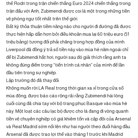
thế Rodri trong trận chiến thắng Euro 2024 chiến thắng trong
trận đấu với Anh, Zubimendi được coi là một trong những tiền
vệ phòng ngự tốt nhất trên thế giới.
Bất kỳ thỏa thuận tiềm năng nào cho người đi đường đã được
thực hiện hấp dẫn hơn bởi điều khoản mua lại 60 triệu euro (51
triệu bảng) tương đối phải chăng trong hợp đồng của mình.
Liverpool đã đồng ý trả số tiền này vào mùa hè năm ngoái chỉ
để bị Zubimendi hắt hơi, người sau đó giải thích rằng anh ta
không đúng điểm trong “tiến trình cá nhân” của mình để lần
đầu tiên trong sự nghiệp.
Lập trường đó đã thay đổi.
Không muốn rời LA Real trong thời gian xa xỉ trong cửa sổ
mùa đông, được báo cáo rộng rãi rằng Zubimendi hài lòng
cuối cùng đã chia tay với bộ trang phục Basque vào mùa hè
này. Một loạt các câu lạc bộ được cho là đang đi vòng quanh
tiền vệ chuyên nghiệp có giá khiêm tốn và cặp đôi của Arsenal
và Real Madrid sớm nổi lên như hai người theo đuổi hàng đầu.
Arsenal đã được trao lợi thế vào tháng 1 trước khi Madrid