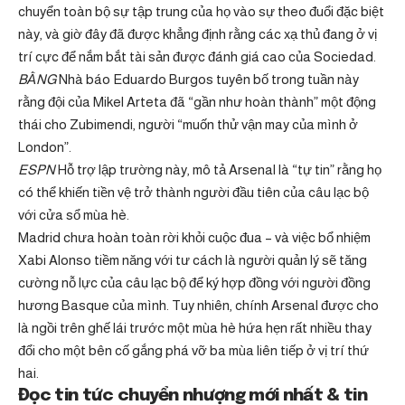
chuyển toàn bộ sự tập trung của họ vào sự theo đuổi đặc biệt
này, và giờ đây đã được khẳng định rằng các xạ thủ đang ở vị
trí cực để nắm bắt tài sản được đánh giá cao của Sociedad.
BẰNG
Nhà báo Eduardo Burgos tuyên bố trong tuần này
rằng đội của Mikel Arteta đã “gần như hoàn thành” một động
thái cho Zubimendi, người “muốn thử vận ​​may của mình ở
London”.
ESPN
Hỗ trợ lập trường này, mô tả Arsenal là “tự tin” rằng họ
có thể khiến tiền vệ trở thành người đầu tiên của câu lạc bộ
với cửa sổ mùa hè.
Madrid chưa hoàn toàn rời khỏi cuộc đua – và việc bổ nhiệm
Xabi Alonso tiềm năng với tư cách là người quản lý sẽ tăng
cường nỗ lực của câu lạc bộ để ký hợp đồng với người đồng
hương Basque của mình. Tuy nhiên, chính Arsenal được cho
là ngồi trên ghế lái trước một mùa hè hứa hẹn rất nhiều thay
đổi cho một bên cố gắng phá vỡ ba mùa liên tiếp ở vị trí thứ
hai.
Đọc tin tức chuyển nhượng mới nhất & tin