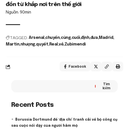
đồn từ khắp nơi trên thế giới
Nguồn: 90min
TAGGED:
Arsenal
chuyển
cùng
cuối
định
đưa
Madrid
Martin
nhượng
quyết
Real
về
Zubimendi
Facebook
Tìm
kiếm
Recent Posts
Borussia Dortmund để ‘địa chỉ’ tranh cãi về bộ công cụ
sau cuộc nổi dậy của người hâm mộ