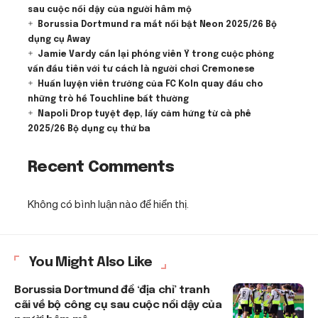
sau cuộc nổi dậy của người hâm mộ
Borussia Dortmund ra mắt nổi bật Neon 2025/26 Bộ
dụng cụ Away
Jamie Vardy cắn lại phóng viên Ý trong cuộc phỏng
vấn đầu tiên với tư cách là người chơi Cremonese
Huấn luyện viên trưởng của FC Koln quay đầu cho
những trò hề Touchline bất thường
Napoli Drop tuyệt đẹp, lấy cảm hứng từ cà phê
2025/26 Bộ dụng cụ thứ ba
Recent Comments
Không có bình luận nào để hiển thị.
You Might Also Like
Borussia Dortmund để ‘địa chỉ’ tranh
cãi về bộ công cụ sau cuộc nổi dậy của